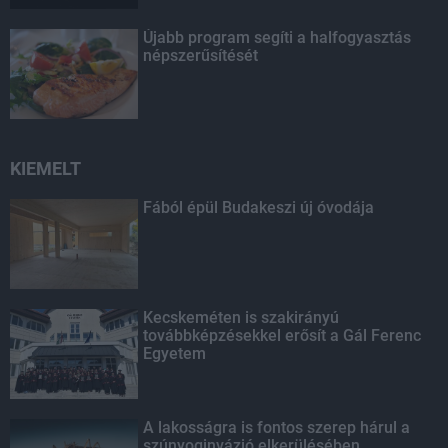
Újabb program segíti a halfogyasztás
népszerűsítését
KIEMELT
Fából épül Budakeszi új óvodája
Kecskeméten is szakirányú
továbbképzésekkel erősít a Gál Ferenc
Egyetem
A lakosságra is fontos szerep hárul a
szúnyoginvázió elkerülésében