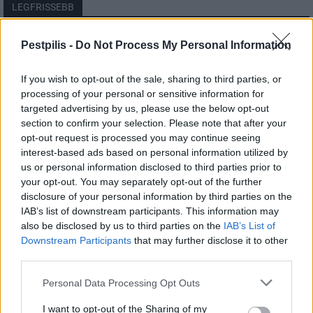
LEGFRISSEBB
Helyi
Pestpilis -
Do Not Process My Personal Information
Amire többmillióan vártunk: szombattól
másodfokúra csökken a riasztás
If you wish to opt-out of the sale, sharing to third parties, or
processing of your personal or sensitive information for
targeted advertising by us, please use the below opt-out
section to confirm your selection. Please note that after your
Pest megye
opt-out request is processed you may continue seeing
Fából épül Budakeszi új óvodája
interest-based ads based on personal information utilized by
us or personal information disclosed to third parties prior to
your opt-out. You may separately opt-out of the further
disclosure of your personal information by third parties on the
Országos
IAB’s list of downstream participants. This information may
Kecskeméten is szakirányú
also be disclosed by us to third parties on the
IAB’s List of
továbbképzésekkel erősít a Gál Ferenc
Downstream Participants
that may further disclose it to other
Egyetem
third parties.
Personal Data Processing Opt Outs
I want to opt-out of the Sharing of my
HIRDETÉS