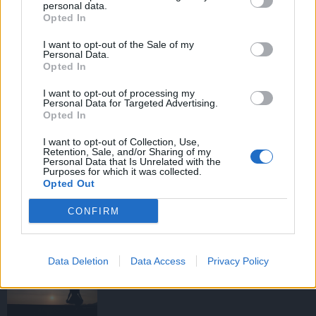
personal data.
Opted In
I want to opt-out of the Sale of my
HIRDETÉS
Personal Data.
Opted In
I want to opt-out of processing my
HIRDETÉS
Personal Data for Targeted Advertising.
Opted In
I want to opt-out of Collection, Use,
Retention, Sale, and/or Sharing of my
LEGOLVASOTTABB
Personal Data that Is Unrelated with the
Purposes for which it was collected.
Opted Out
Fából épül Budakeszi új óvodája
CONFIRM
Data Deletion
Data Access
Privacy Policy
Amire többmillióan vártunk: szombattól
másodfokúra csökken a riasztás