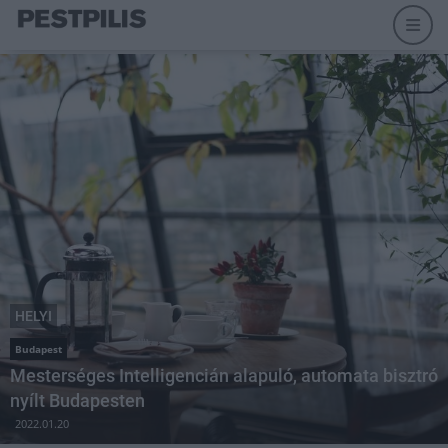
HELYI
Budapest
Mesterséges Intelligencián alapuló, automata bisztró
nyílt Budapesten
2022.01.20