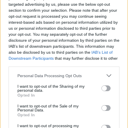
targeted advertising by us, please use the below opt-out
Feliratkozom a hírlevélre és elfogadom az
adatvédelmi
section to confirm your selection. Please note that after your
szabályzatot!
opt-out request is processed you may continue seeing
interest-based ads based on personal information utilized by
FELIRATKOZÁS
us or personal information disclosed to third parties prior to
your opt-out. You may separately opt-out of the further
disclosure of your personal information by third parties on the
IAB’s list of downstream participants. This information may
LEGFRISSEBB
also be disclosed by us to third parties on the
IAB’s List of
Downstream Participants
that may further disclose it to other
third parties.
Országos
Megérkezett az eső a Duna vízgyűjtőjére
Personal Data Processing Opt Outs
I want to opt-out of the Sharing of my
personal data.
Opted In
Helyi
Amire többmillióan vártunk: szombattól
I want to opt-out of the Sale of my
Personal Data.
másodfokúra csökken a riasztás
Opted In
I want to opt-out of processing my