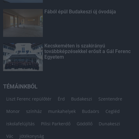
Fából épül Budakeszi új óvodája
Kecskeméten is szakirányú
továbbképzésekkel erősít a Gál Ferenc
Egyetem
TÉMÁINKBÓL
Liszt Ferenc repülőtér
Érd
Budakeszi
Szentendre
Monor
színház
munkahelyek
Budaörs
Cegléd
iskolafelújítás
Pilisi Parkerdő
Gödöllő
Dunakeszi
Vác
jótékonyság