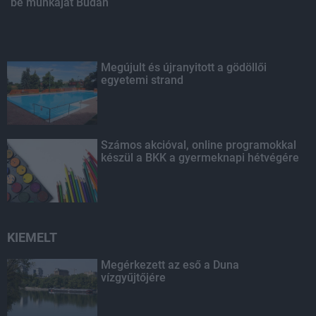
be munkáját Budán
Megújult és újranyitott a gödöllői
egyetemi strand
Számos akcióval, online programokkal
készül a BKK a gyermeknapi hétvégére
KIEMELT
Megérkezett az eső a Duna
vízgyűjtőjére