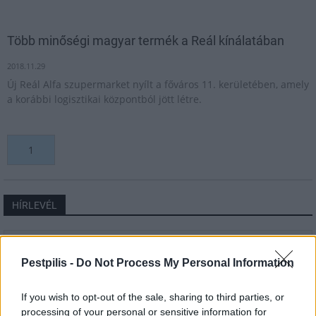
Több minőségi magyar termék a Reál kínálatában
2018.11.29
Új Reál Alfa szupermarket nyílt a főváros 11. kerületében, amely
a korábbi logisztikai központból jött létre.
1
HÍRLEVÉL
Név
Pestpilis -
Do Not Process My Personal Information
E-mail cím
If you wish to opt-out of the sale, sharing to third parties, or
processing of your personal or sensitive information for