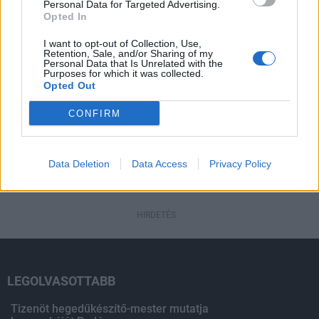
Personal Data for Targeted Advertising.
Pest megye
Opted In
Fából épül Budakeszi új óvodája
I want to opt-out of Collection, Use,
Retention, Sale, and/or Sharing of my
Personal Data that Is Unrelated with the
Purposes for which it was collected.
Opted Out
CONFIRM
HIRDETÉS
Data Deletion
Data Access
Privacy Policy
HIRDETÉS
HIRDETÉS
LEGOLVASOTTABB
Tizenöt hegedűkészítő-mester mutatja