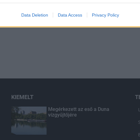
Data Deletion
Data Access
Privacy Policy
KIEMELT
T
Megérkezett az eső a Duna
vízgyűjtőjére