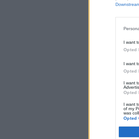
Downstream 
Persona
I want t
Opted 
I want t
Opted 
I want 
Advertis
Opted 
I want t
of my P
was col
Opted 