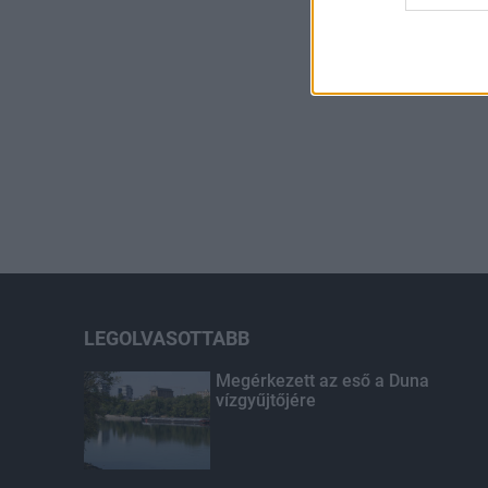
LEGOLVASOTTABB
Megérkezett az eső a Duna
vízgyűjtőjére