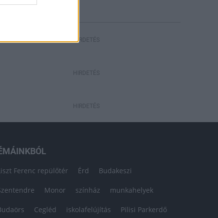
HIRDETÉS
HIRDETÉS
HIRDETÉS
ÉMÁINKBÓL
Liszt Ferenc repülőtér
Érd
Budakeszi
Szentendre
Monor
színház
munkahelyek
Budaörs
Cegléd
iskolafelújítás
Pilisi Parkerdő