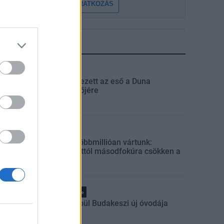
FELIRATKOZÁS
LEGFRISSEBB
Országos
Megérkezett az eső a Duna
vízgyűjtőjére
Helyi
Amire többmillióan vártunk:
szombattól másodfokúra csökken a
riasztás
Pest megye
Fából épül Budakeszi új óvodája