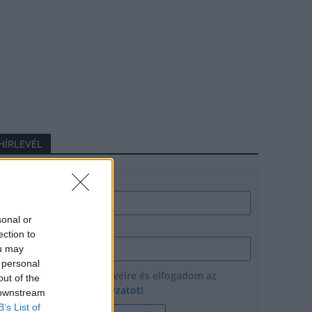
HÍRLEVÉL
Név
sonal or
E-mail cím
ection to
ou may
 personal
Feliratkozom a hírlevélre és elfogadom az
out of the
adatvédelmi szabályzatot!
 downstream
B’s List of