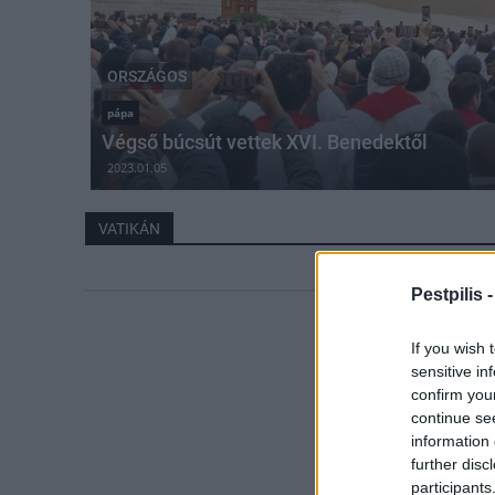
ORSZÁGOS
pápa
Végső búcsút vettek XVI. Benedektől
2023.01.05
VATIKÁN
Pestpilis 
If you wish 
sensitive in
confirm you
continue se
information 
further disc
participants