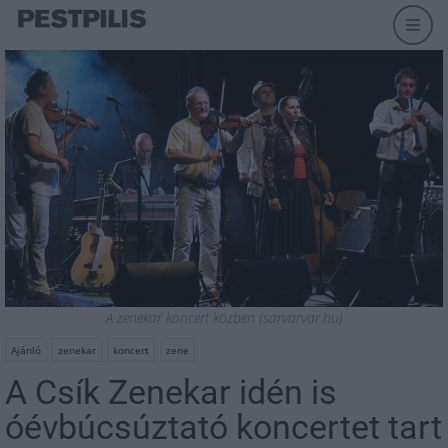
A zenekar koncert közben (sarvarvar.hu)
Ajánló
zenekar
koncert
zene
A Csík Zenekar idén is
óévbúcsúztató koncertet tart