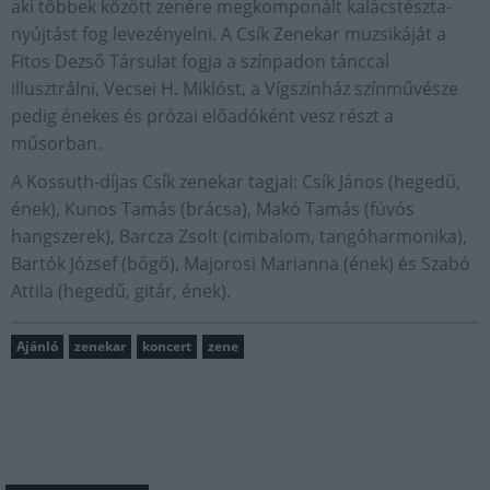
aki többek között zenére megkomponált kalácstészta-
nyújtást fog levezényelni. A Csík Zenekar muzsikáját a
Fitos Dezső Társulat fogja a színpadon tánccal
illusztrálni, Vecsei H. Miklóst, a Vígszínház színművésze
pedig énekes és prózai előadóként vesz részt a
műsorban.
A Kossuth-díjas Csík zenekar tagjai: Csík János (hegedű,
ének), Kunos Tamás (brácsa), Makó Tamás (fúvós
hangszerek), Barcza Zsolt (cimbalom, tangóharmonika),
Bartók József (bőgő), Majorosi Marianna (ének) és Szabó
Attila (hegedű, gitár, ének).
Ajánló
zenekar
koncert
zene