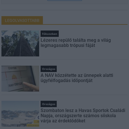
LEGOLVASOTTABB
Fókuszban
Lézeres repülő találta meg a világ
legmagasabb trópusi fáját
Országos
A NAV közzétette az ünnepek alatti
ügyfélfogadás időpontját
Országos
Szombaton lesz a Havas Sportok Családi
Napja, országszerte számos síiskola
várja az érdeklődőket