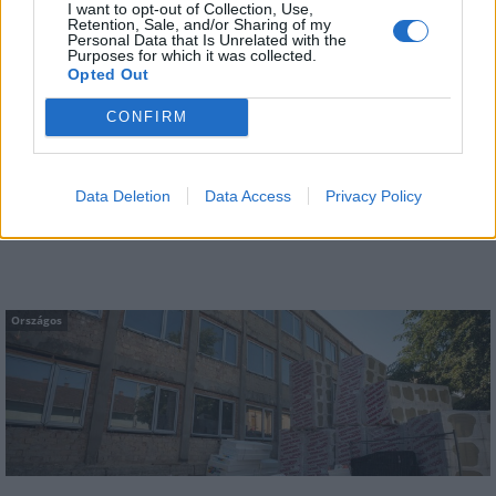
I want to opt-out of Collection, Use,
Retention, Sale, and/or Sharing of my
Personal Data that Is Unrelated with the
Purposes for which it was collected.
Opted Out
CONFIRM
Szoboszlai Dominik, izgalmas programok és
sztárfellépők a Telekomosok Fesztiválján
Data Deletion
Data Access
Privacy Policy
Országos