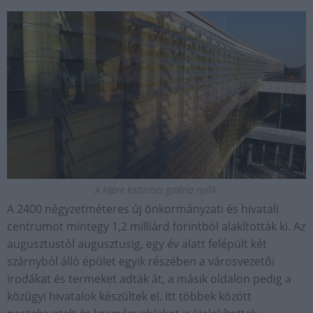
A képre kattintva galéria nyílik.
A 2400 négyzetméteres új önkormányzati és hivatali
centrumot mintegy 1,2 milliárd forintból alakították ki. Az
augusztustól augusztusig, egy év alatt felépült két
szárnyból álló épület egyik részében a városvezetői
irodákat és termeket adták át, a másik oldalon pedig a
közügyi hivatalok készültek el. Itt többek között