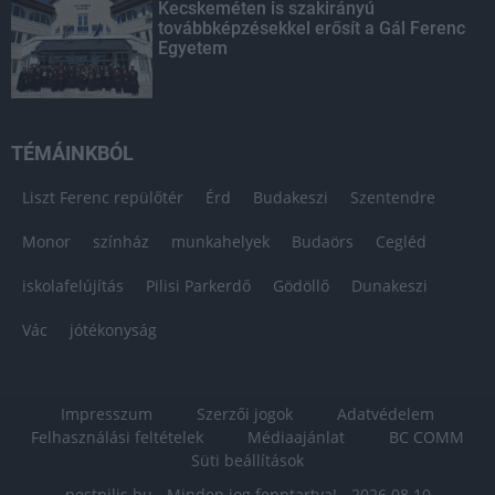
Kecskeméten is szakirányú
továbbképzésekkel erősít a Gál Ferenc
Egyetem
TÉMÁINKBÓL
Liszt Ferenc repülőtér
Érd
Budakeszi
Szentendre
Monor
színház
munkahelyek
Budaörs
Cegléd
iskolafelújítás
Pilisi Parkerdő
Gödöllő
Dunakeszi
Vác
jótékonyság
Impresszum
Szerzői jogok
Adatvédelem
Felhasználási feltételek
Médiaajánlat
BC COMM
Süti beállítások
pestpilis.hu - Minden jog fenntartva! - 2026.08.10