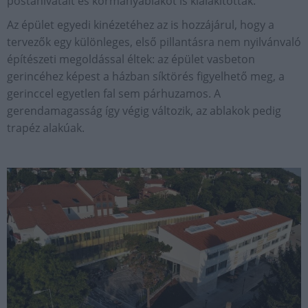
postahivatalt és kormányablakot is kialakítottak.
Az épület egyedi kinézetéhez az is hozzájárul, hogy a
tervezők egy különleges, első pillantásra nem nyilvánvaló
építészeti megoldással éltek: az épület vasbeton
gerincéhez képest a házban síktörés figyelhető meg, a
gerinccel egyetlen fal sem párhuzamos. A
gerendamagasság így végig változik, az ablakok pedig
trapéz alakúak.