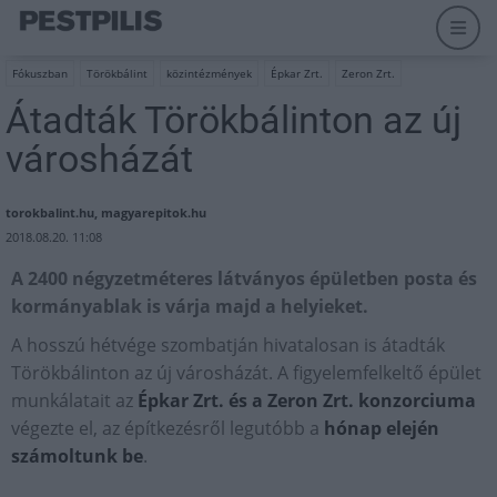
Fókuszban
Törökbálint
közintézmények
Épkar Zrt.
Zeron Zrt.
Átadták Törökbálinton az új
városházát
torokbalint.hu, magyarepitok.hu
2018.08.20. 11:08
A 2400 négyzetméteres látványos épületben posta és
kormányablak is várja majd a helyieket.
A hosszú hétvége szombatján hivatalosan is átadták
Törökbálinton az új városházát. A figyelemfelkeltő épület
munkálatait az
Épkar Zrt. és a Zeron Zrt. konzorciuma
végezte el, az építkezésről legutóbb a
hónap elején
számoltunk be
.