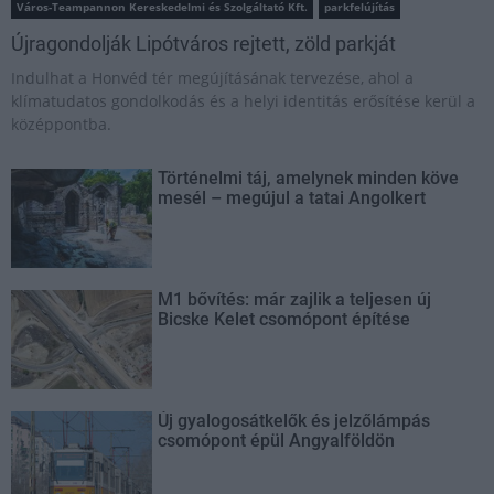
Város-Teampannon Kereskedelmi és Szolgáltató Kft.
parkfelújítás
Újragondolják Lipótváros rejtett, zöld parkját
Indulhat a Honvéd tér megújításának tervezése, ahol a
klímatudatos gondolkodás és a helyi identitás erősítése kerül a
középpontba.
Történelmi táj, amelynek minden köve
mesél – megújul a tatai Angolkert
M1 bővítés: már zajlik a teljesen új
Bicske Kelet csomópont építése
Új gyalogosátkelők és jelzőlámpás
csomópont épül Angyalföldön