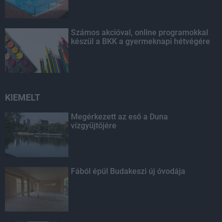
Számos akcióval, online programokkal
készül a BKK a gyermeknapi hétvégére
KIEMELT
Megérkezett az eső a Duna
vízgyűjtőjére
Fából épül Budakeszi új óvodája