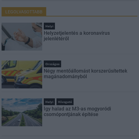
LEGOLVASOTTABB
Helyi
Helyzetjelentés a koronavírus
jelenlétéről
Országos
Négy mentőállomást korszerűsítettek
magánadományból
Helyi
Hívogató
Így halad az M3-as mogyoródi
csomópontjának építése