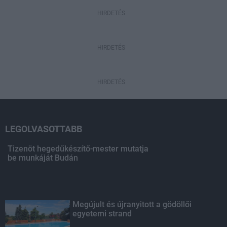
HIRDETÉS
HIRDETÉS
HIRDETÉS
LEGOLVASOTTABB
Tizenöt hegedűkészítő-mester mutatja
be munkáját Budán
Megújult és újranyitott a gödöllői
egyetemi strand