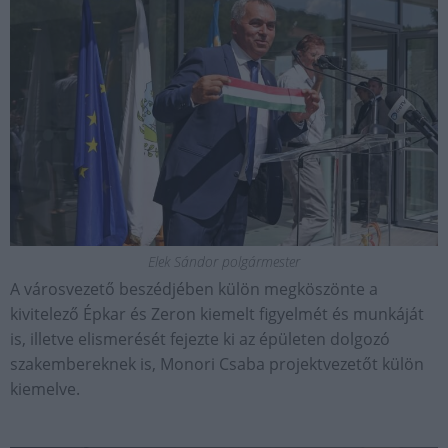
Elek Sándor polgármester
A városvezető beszédjében külön megköszönte a
kivitelező Épkar és Zeron kiemelt figyelmét és munkáját
is, illetve elismerését fejezte ki az épületen dolgozó
szakembereknek is, Monori Csaba projektvezetőt külön
kiemelve.