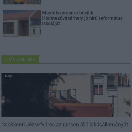
Másfélszeresére bővítik
Hódmezővásárhely jó hírű református
iskoláját
AJÁNLJUK MÉG
Helyi
Csökkenti Józsefváros az üresen álló lakásállományát