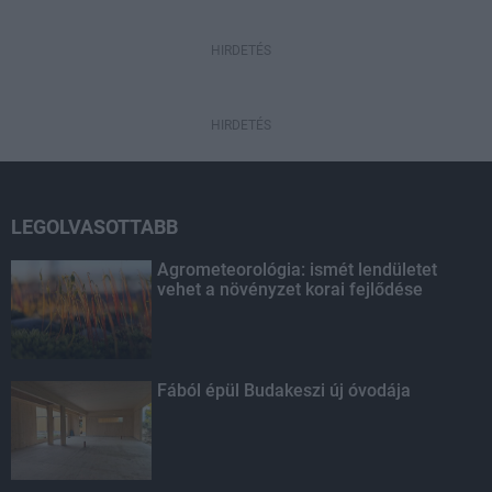
HIRDETÉS
HIRDETÉS
LEGOLVASOTTABB
Agrometeorológia: ismét lendületet
vehet a növényzet korai fejlődése
Fából épül Budakeszi új óvodája