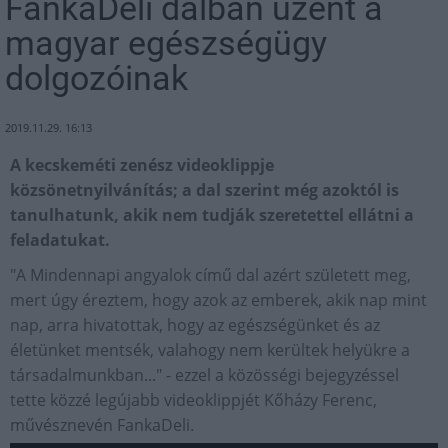
FankaDeli dalban üzent a
magyar egészségügy
dolgozóinak
2019.11.29. 16:13
A kecskeméti zenész videoklippje
közsönetnyilvánítás; a dal szerint még azoktól is
tanulhatunk, akik nem tudják szeretettel ellátni a
feladatukat.
"A Mindennapi angyalok című dal azért született meg,
mert úgy éreztem, hogy azok az emberek, akik nap mint
nap, arra hivatottak, hogy az egészségünket és az
életünket mentsék, valahogy nem kerültek helyükre a
társadalmunkban..." - ezzel a közösségi bejegyzéssel
tette közzé legújabb videoklippjét Kőházy Ferenc,
művésznevén FankaDeli.