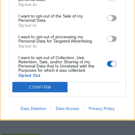
közműhálózatának fejlesztése
Opted In
I want to opt-out of the Sale of my
Personal Data.
Látlelet a hazai víziközművekről?
Opted In
Egyetlen, fél évszázados vezetéken
múlt Bicske vízellátása
I want to opt-out of processing my
Personal Data for Targeted Advertising.
Opted In
Épített öröksége megújításával is készül
I want to opt-out of Collection, Use,
Retention, Sale, and/or Sharing of my
Mohács a csata ötszázadik
Personal Data that Is Unrelated with the
évfordulójára
Purposes for which it was collected.
Opted Out
CONFIRM
A tengerfenék alatt négy óriáskábellel
kötik össze Spanyolország és
Franciaország villamosenergia-
hálózatát
Data Deletion
Data Access
Privacy Policy