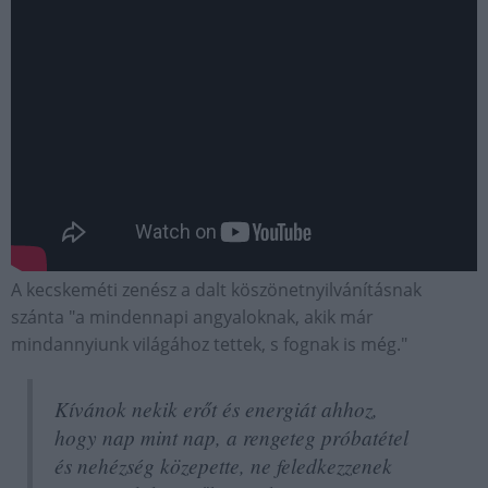
A kecskeméti zenész a dalt köszönetnyilvánításnak
szánta "a mindennapi angyaloknak, akik már
mindannyiunk világához tettek, s fognak is még."
Kívánok nekik erőt és energiát ahhoz,
hogy nap mint nap, a rengeteg próbatétel
és nehézség közepette, ne feledkezzenek