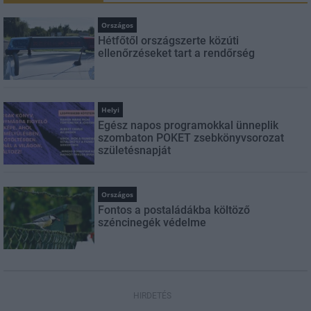
Országos
Hétfőtől országszerte közúti
ellenőrzéseket tart a rendőrség
Helyi
Egész napos programokkal ünneplik
szombaton POKET zsebkönyvsorozat
születésnapját
Országos
Fontos a postaládákba költöző
széncinegék védelme
HIRDETÉS