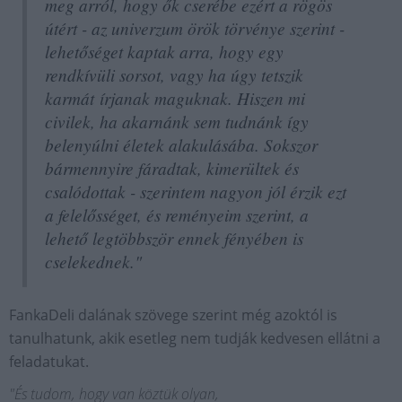
meg arról, hogy ők cserébe ezért a rögös
útért - az univerzum örök törvénye szerint -
lehetőséget kaptak arra, hogy egy
rendkívüli sorsot, vagy ha úgy tetszik
karmát írjanak maguknak. Hiszen mi
civilek, ha akarnánk sem tudnánk így
belenyúlni életek alakulásába. Sokszor
bármennyire fáradtak, kimerültek és
csalódottak - szerintem nagyon jól érzik ezt
a felelősséget, és reményeim szerint, a
lehető legtöbbször ennek fényében is
cselekednek."
FankaDeli dalának szövege szerint még azoktól is
tanulhatunk, akik esetleg nem tudják kedvesen ellátni a
feladatukat.
"És tudom, hogy van köztük olyan,