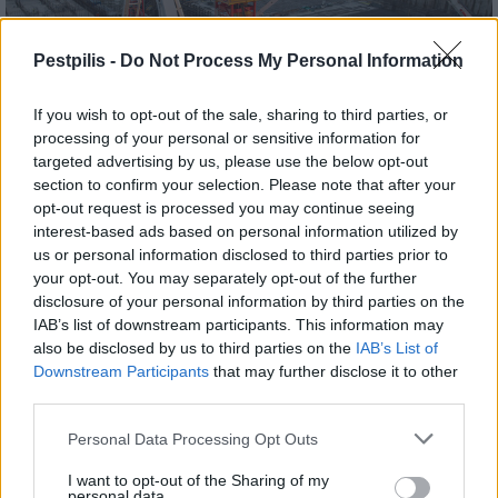
Pestpilis -
Do Not Process My Personal Information
If you wish to opt-out of the sale, sharing to third parties, or
processing of your personal or sensitive information for
targeted advertising by us, please use the below opt-out
section to confirm your selection. Please note that after your
opt-out request is processed you may continue seeing
Paks
paksi atomerőmű
Paks II
Paks II. Atomerőmű Zrt.
interest-based ads based on personal information utilized by
us or personal information disclosed to third parties prior to
Paks II.: Mit jelent az 5. blokk új mérföldköve a
your opt-out. You may separately opt-out of the further
felülvizsgálat árnyékában?
disclosure of your personal information by third parties on the
Megkezdődött az 5. blokk reaktorépületének alaplemez-
IAB’s list of downstream participants. This information may
kivitelezése, miközben a felülvizsgálat arra keresi a választ,
also be disclosed by us to third parties on the
IAB’s List of
hogy a megváltozott gazdasági és geopolitikai környezetben
Downstream Participants
that may further disclose it to other
milyen feltételek mellett érdemes továbbvinni Magyarország
third parties.
egyik legnagyobb beruházását.
Personal Data Processing Opt Outs
Elkészült a Liszt Ferenc repülőtér
I want to opt-out of the Sharing of my
közelében lévő logisztikai bázis út- és
personal data.