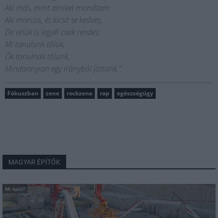
Aki más, mint amiket mondtam.
Aki morcos, és kicsit se kedves,
De velük is legyél csak rendes.
Mi tanulunk tőlük,
Ők tanulnak tőlünk,
Mindannyian egy irányból jöttünk."
Fókuszban
zene
rockzene
rap
egészségügy
MAGYAR ÉPÍTŐK
Mi épül?