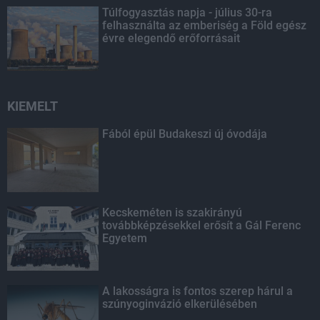
Túlfogyasztás napja - július 30-ra
felhasználta az emberiség a Föld egész
évre elegendő erőforrásait
KIEMELT
Fából épül Budakeszi új óvodája
Kecskeméten is szakirányú
továbbképzésekkel erősít a Gál Ferenc
Egyetem
A lakosságra is fontos szerep hárul a
szúnyoginvázió elkerülésében