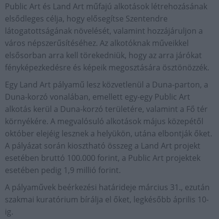
Public Art és Land Art műfajú alkotások létrehozásának
elsődleges célja, hogy elősegítse Szentendre
látogatottságának növelését, valamint hozzájáruljon a
város népszerűsítéséhez. Az alkotóknak műveikkel
elsősorban arra kell törekedniük, hogy az arra járókat
fényképezkedésre és képeik megosztására ösztönözzék.
Egy Land Art pályamű lesz közvetlenül a Duna-parton, a
Duna-korzó vonalában, emellett egy-egy Public Art
alkotás kerül a Duna-korzó területére, valamint a Fő tér
környékére. A megvalósuló alkotások május közepétől
október elejéig lesznek a helyükön, utána elbontják őket.
A pályázat során kiosztható összeg a Land Art projekt
esetében bruttó 100.000 forint, a Public Art projektek
esetében pedig 1,9 millió forint.
A pályaművek beérkezési határideje március 31., ezután
szakmai kuratórium bírálja el őket, legkésőbb április 10-
ig.