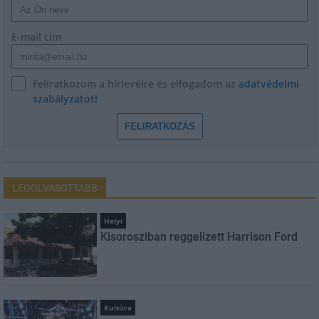
E-mail cím
Feliratkozom a hírlevélre és elfogadom az
adatvédelmi
szabályzatot!
FELIRATKOZÁS
LEGOLVASOTTABB
Helyi
Kisorosziban reggelizett Harrison Ford
Kultúra