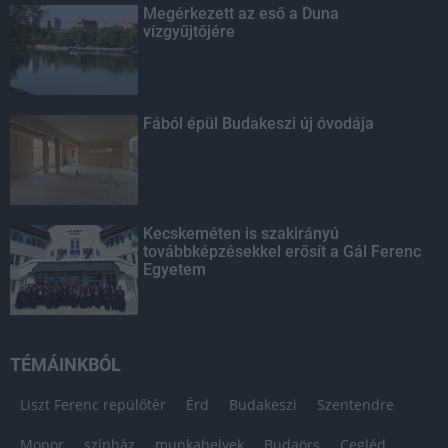
Megérkezett az eső a Duna
vízgyűjtőjére
Fából épül Budakeszi új óvodája
Kecskeméten is szakirányú
továbbképzésekkel erősít a Gál Ferenc
Egyetem
TÉMÁINKBÓL
Liszt Ferenc repülőtér
Érd
Budakeszi
Szentendre
Monor
színház
munkahelyek
Budaörs
Cegléd