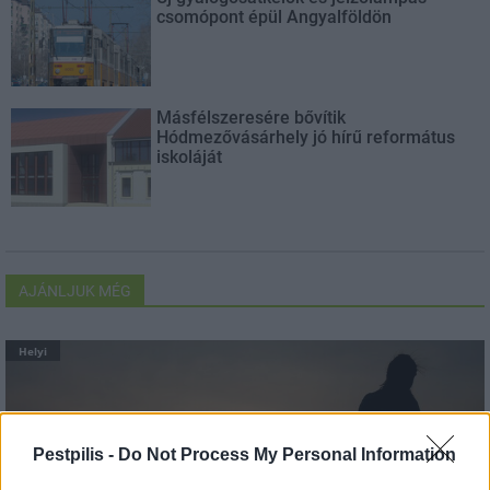
csomópont épül Angyalföldön
Másfélszeresére bővítik
Hódmezővásárhely jó hírű református
iskoláját
AJÁNLJUK MÉG
Helyi
Pestpilis -
Do Not Process My Personal Information