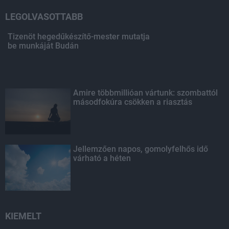
LEGOLVASOTTABB
Tizenöt hegedűkészítő-mester mutatja
be munkáját Budán
Amire többmillióan vártunk: szombattól
másodfokúra csökken a riasztás
Jellemzően napos, gomolyfelhős idő
várható a héten
KIEMELT