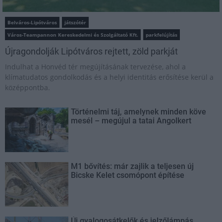
Belváros-Lipótváros
játszótér
Város-Teampannon Kereskedelmi és Szolgáltató Kft.
parkfelújítás
Újragondolják Lipótváros rejtett, zöld parkját
Indulhat a Honvéd tér megújításának tervezése, ahol a
klímatudatos gondolkodás és a helyi identitás erősítése kerül a
középpontba.
Történelmi táj, amelynek minden köve
mesél – megújul a tatai Angolkert
M1 bővítés: már zajlik a teljesen új
Bicske Kelet csomópont építése
Új gyalogosátkelők és jelzőlámpás