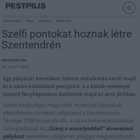
Szentendre
Helyi
pályázat
Művészet
Szelfi pontokat hoznak létre
Szentendrén
szentendre.hu
2017.02.27. 09:53
Egy pályázat keretében három műalkotás kerül majd
ki a város különböző pontjaira, s a kiírók reményei
szerint fényképezésre ösztönzik majd az arra járókat.
Széles közönséget megszólító művészeti alkotások
elkészítésére hirdetett pályázatot a Szentendre és
Térsége TDM Nonprofit Kft., a város önkormányzatának
támogatásával. Az
„Üzenj a mosolyoddal!” elnevezésű
pályázat
keretében ideiglenes jelleggel megvalósítandó,