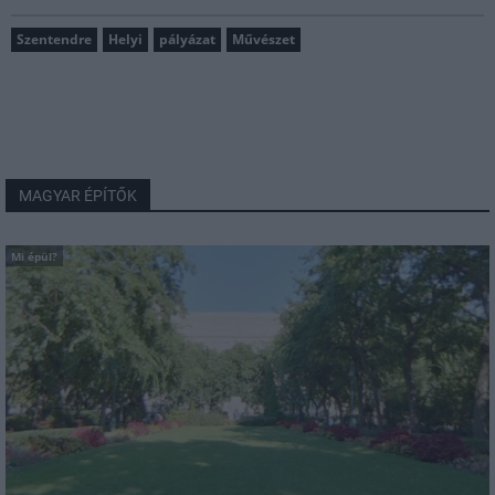
Szentendre
Helyi
pályázat
Művészet
MAGYAR ÉPÍTŐK
Mi épül?