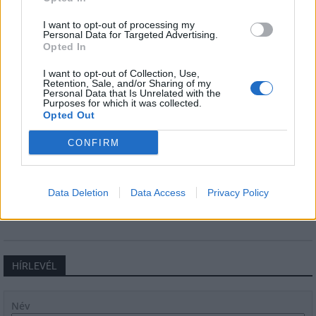
I want to opt-out of processing my
Helyi
Personal Data for Targeted Advertising.
Opted In
I want to opt-out of Collection, Use,
Retention, Sale, and/or Sharing of my
Personal Data that Is Unrelated with the
Purposes for which it was collected.
Opted Out
Beindult az őszibarackszezon, szeptemberig
CONFIRM
élvezhetjük
Data Deletion
Data Access
Privacy Policy
HÍRLEVÉL
Név