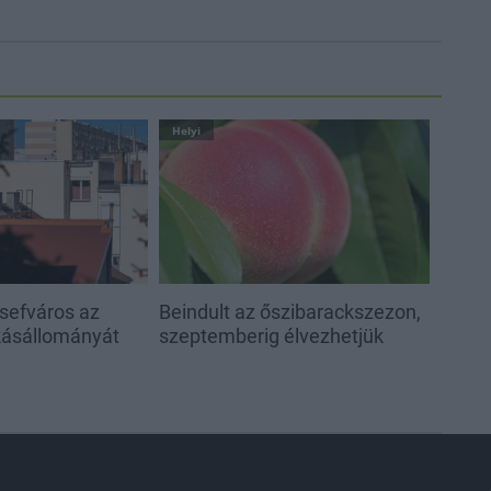
Helyi
sefváros az
Beindult az őszibarackszezon,
akásállományát
szeptemberig élvezhetjük