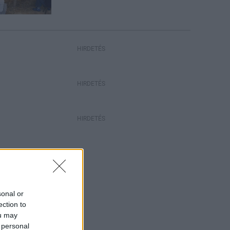
HIRDETÉS
HIRDETÉS
HIRDETÉS
sonal or
ection to
ou may
 personal