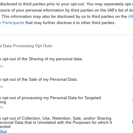
tal érintett terület
disclosed to third parties prior to your opt-out. You may separately opt-
losure of your personal information by third parties on the IAB’s list of
. This information may also be disclosed by us to third parties on the
IA
Participants
that may further disclose it to other third parties.
elíthetőségét is fejlesztik
szanak a pesti közösségi közlekedésben, jelentős
l Data Processing Opt Outs
bánya között. A 24-es villamos szintén a főváros
kedik: a Keleti pályaudvart köti össze az újjáéledő
o opt-out of the Sharing of my personal data.
égén található, valamint a Soroksári úti irodákkal és
In
o opt-out of the Sale of my Personal Data.
In
llamoshálózat fejlesztés
Kerepesdűlő
to opt-out of processing my Personal Data for Targeted
ing.
In
o opt-out of Collection, Use, Retention, Sale, and/or Sharing
ersonal Data that Is Unrelated with the Purposes for which it
lected.
Out