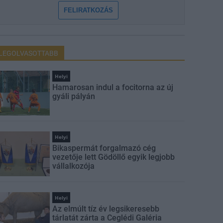
FELIRATKOZÁS
LEGOLVASOTTABB
Helyi
Hamarosan indul a focitorna az új
gyáli pályán
Helyi
Bikaspermát forgalmazó cég
vezetője lett Gödöllő egyik legjobb
vállalkozója
Helyi
Az elmúlt tíz év legsikeresebb
tárlatát zárta a Ceglédi Galéria