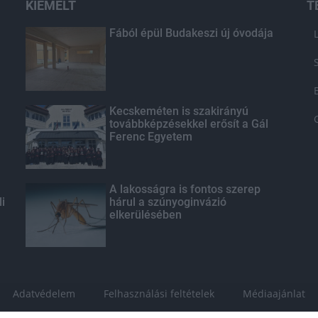
KIEMELT
T
Fából épül Budakeszi új óvodája
Kecskeméten is szakirányú
továbbképzésekkel erősít a Gál
Ferenc Egyetem
A lakosságra is fontos szerep
li
hárul a szúnyoginvázió
elkerülésében
Adatvédelem
Felhasználási feltételek
Médiaajánlat
pestpilis.hu - Minden jog fenntartva! - 2026.08.07