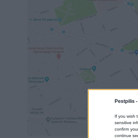
Pestpilis 
If you wish 
sensitive in
confirm you
continue se