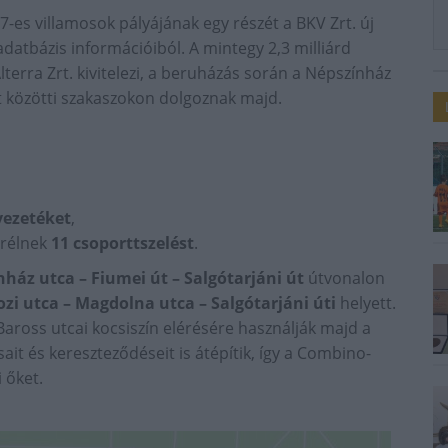
 37-es villamosok pályájának egy részét a BKV Zrt. új
datbázis információiból. A mintegy 2,3 milliárd
terra Zrt. kivitelezi, a beruházás során a Népszínház
út közötti szakaszokon dolgoznak majd.
vezetéket
,
erélnek
11 csoporttszelést
.
ház utca – Fiumei út – Salgótarjáni út
útvonalon
zi utca – Magdolna utca – Salgótarjáni úti
helyett.
aross utcai kocsiszín elérésére használják majd a
sait és kereszteződéseit is átépítik, így a Combino-
 őket.