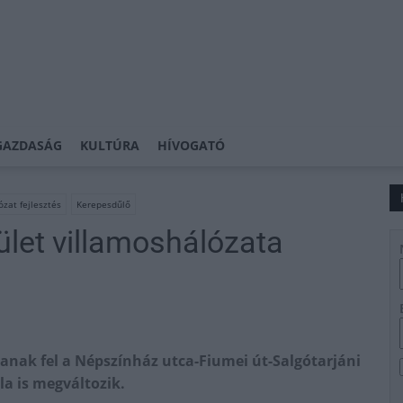
GAZDASÁG
KULTÚRA
HÍVOGATÓ
ózat fejlesztés
Kerepesdűlő
rület villamoshálózata
tanak fel a Népszínház utca-Fiumei út-Salgótarjáni
la is megváltozik.