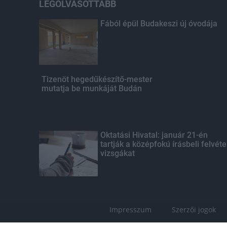
LEGOLVASOTTABB
Fából épül Budakeszi új óvodája
Tizenöt hegedűkészítő-mester
mutatja be munkáját Budán
Oktatási Hivatal: január 21-én
tartják a középfokú írásbeli felvéte
vizsgákat
Impresszum
Szerzői jogok