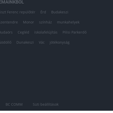
ÉMÁINKBÓL
Liszt Ferenc repülőtér
Érd
Budakeszi
Szentendre
Monor
színház
munkahelyek
Budaörs
Cegléd
iskolafelújítás
Pilisi Parkerdő
Gödöllő
Dunakeszi
Vác
jótékonyság
BC COMM
Süti beállítások