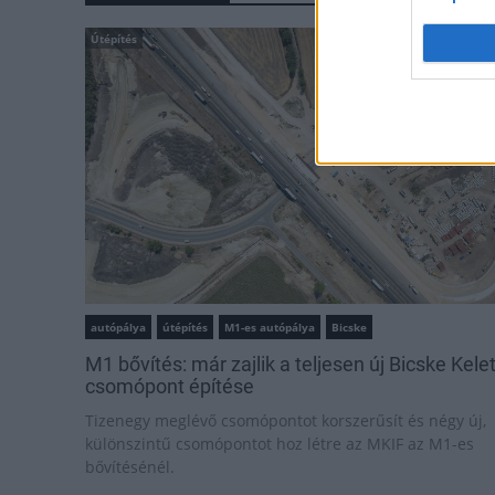
Útépítés
autópálya
útépítés
M1-es autópálya
Bicske
M1 bővítés: már zajlik a teljesen új Bicske Kele
csomópont építése
Tizenegy meglévő csomópontot korszerűsít és négy új,
különszintű csomópontot hoz létre az MKIF az M1-es
bővítésénél.