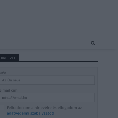
HÍRLEVÉL
Név
E-mail cím
Feliratkozom a hírlevélre és elfogadom az
adatvédelmi szabályzatot!