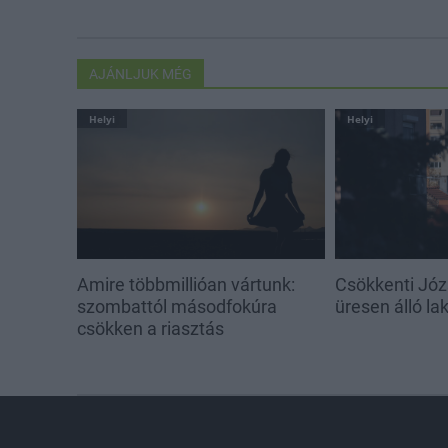
AJÁNLJUK MÉG
Helyi
Helyi
Amire többmillióan vártunk:
Csökkenti Józ
szombattól másodfokúra
üresen álló l
csökken a riasztás