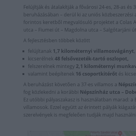
Felújítják és átalakítják a fővárosi 24-es, 28-as és
beruházásában – derül ki az uniós közbeszerzési a
forintos keretből megvalósuló projektet a Colas Al
utca – Fiumei út – Magdolna utca – Salgótarjáni 
A fejlesztésben többek között
felújítanak
1,7 kilométernyi villamosvágányt
,
kicserélnek
48 felsővezeték-tartó oszlopot,
felszerelnek mintegy
2,1 kilométernyi munka
valamint beépítenek
16 csoportkitérőt
és kics
A beruházást követően a 37-es villamos a
Népszín
fog közlekedni a korábbi
Népszínház utca – Dobo
Ez utóbbi pályaszakasz is használatban marad: a B
villamosok. Ezzel együtt az érintett pályák kiágazá
szerelvények is megfeleően tudják majd használni