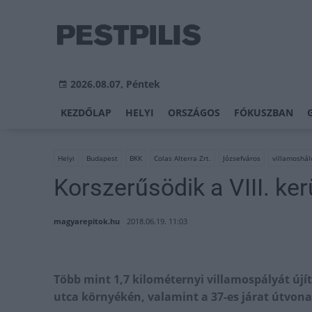
2026.08.07, Péntek
KEZDŐLAP
HELYI
ORSZÁGOS
FÓKUSZBAN
Helyi
Budapest
BKK
Colas Alterra Zrt.
Józsefváros
villamoshál
Korszerűsödik a VIII. ke
magyarepitok.hu
2018.06.19. 11:03
Több mint 1,7 kilométernyi villamospályát újí
utca környékén, valamint a 37-es járat útvona