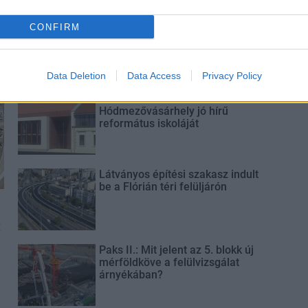
Új gyalogosátkelők és jelzőlámpás
CONFIRM
csomópont épül Angyalföldön
Data Deletion
Data Access
Privacy Policy
Másfélszeresére bővítik
Hódmezővásárhely jó hírű
református iskoláját
Látványos építési szakasz indult
be a Flórián téri felüljárón
t
Paks II.: Mit jelent az 5. blokk új
mérföldköve a felülvizsgálat
árnyékában?