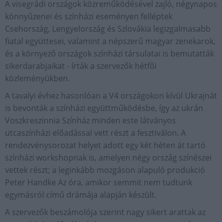
A visegrádi országok közreműködésével zajló, négynapos
könnyűzenei és színházi eseményen felléptek
Csehország, Lengyelország és Szlovákia legizgalmasabb
fiatal együttesei, valamint a népszerű magyar zenekarok,
és a környező országok színházi társulatai is bemutatták
sikerdarabjaikat - írták a szervezők hétfői
közleményükben.
A tavalyi évhez hasonlóan a V4 országokon kívül Ukrajnát
is bevonták a színházi együttműködésbe, így az ukrán
Voszkreszinnia Színház minden este látványos
utcaszínházi előadással vett részt a fesztiválon. A
rendezvénysorozat helyet adott egy két héten át tartó
színházi workshopnak is, amelyen négy ország színészei
vettek részt; a leginkább mozgáson alapuló produkció
Peter Handke Az óra, amikor semmit nem tudtunk
egymásról című drámája alapján készült.
A szervezők beszámolója szerint nagy sikert arattak az