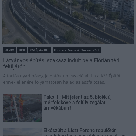
HE-DO
BKK
KM Építő Kft.
Főmterv Mérnöki Tervező Zrt.
Látványos építési szakasz indult be a Flórián téri
felüljárón
A tartós nyári hőség jelentős kihívás elé állítja a KM Építőt,
ennek ellenére folyamatosan halad az aszfaltozás.
Paks II.: Mit jelent az 5. blokk új
mérföldköve a felülvizsgálat
árnyékában?
Elkészült a Liszt Ferenc repülőtér
közelében lévő logisztikai bázis út- és