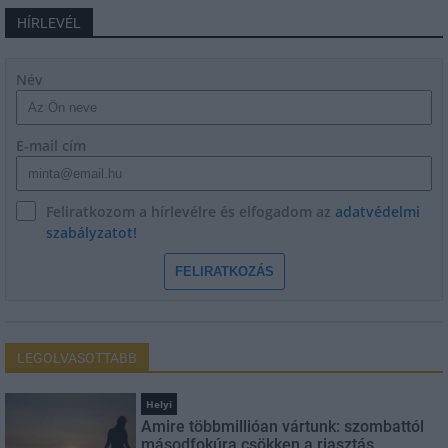
HÍRLEVÉL
Név
E-mail cím
Feliratkozom a hírlevélre és elfogadom az
adatvédelmi
szabályzatot!
FELIRATKOZÁS
LEGOLVASOTTABB
Helyi
Amire többmillióan vártunk: szombattól
másodfokúra csökken a riasztás