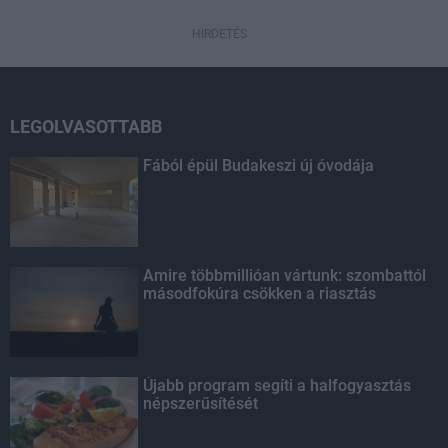
HIRDETÉS
LEGOLVASOTTABB
Fából épül Budakeszi új óvodája
Amire többmillióan vártunk: szombattól
másodfokúra csökken a riasztás
Újabb program segíti a halfogyasztás
népszerűsítését