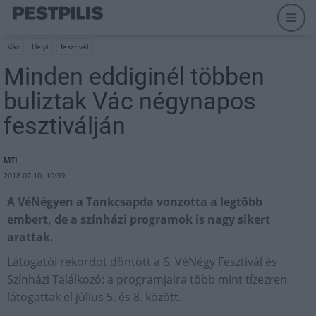
Vác
Helyi
fesztivál
Minden eddiginél többen
buliztak Vác négynapos
fesztiválján
MTI
2018.07.10. 10:39
A VéNégyen a Tankcsapda vonzotta a legtöbb
embert, de a színházi programok is nagy sikert
arattak.
Látogatói rekordot döntött a 6. VéNégy Fesztivál és
Színházi Találkozó: a programjaira több mint tízezren
látogattak el július 5. és 8. között.