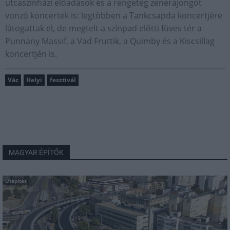
utcaszínházi előadások és a rengeteg zenerajongót
vonzó koncertek is: legtöbben a Tankcsapda koncertjére
látogattak el, de megtelt a színpad előtti füves tér a
Punnany Massif, a Vad Fruttik, a Quimby és a Kiscsillag
koncertjén is.
Vác
Helyi
fesztivál
MAGYAR ÉPÍTŐK
Útépítés