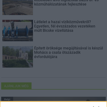
közműhálózatának fejlesztése
Látlelet a hazai víziközművekről?
Egyetlen, fél évszázados vezetéken
múlt Bicske vízellátása
Épített öröksége megújításával is készül
Mohács a csata ötszázadik
évfordulójára
AJÁNLJUK MÉG
Helyi