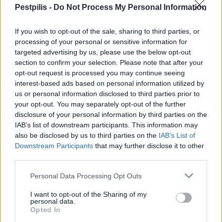
Pestpilis -
Do Not Process My Personal Information
If you wish to opt-out of the sale, sharing to third parties, or
processing of your personal or sensitive information for
targeted advertising by us, please use the below opt-out
section to confirm your selection. Please note that after your
Amire többmillióan vártunk: szombattól másodfokúra
opt-out request is processed you may continue seeing
csökken a riasztás
interest-based ads based on personal information utilized by
us or personal information disclosed to third parties prior to
your opt-out. You may separately opt-out of the further
disclosure of your personal information by third parties on the
IAB’s list of downstream participants. This information may
Helyi
also be disclosed by us to third parties on the
IAB’s List of
Downstream Participants
that may further disclose it to other
third parties.
Personal Data Processing Opt Outs
I want to opt-out of the Sharing of my
personal data.
Opted In
Csökkenti Józsefváros az üresen álló lakásállományát