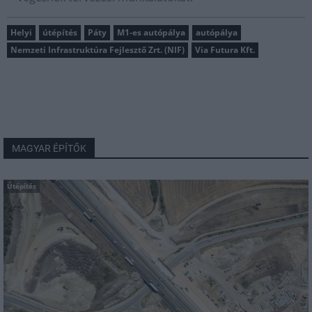
Helyi
útépítés
Páty
M1-es autópálya
autópálya
Nemzeti Infrastruktúra Fejlesztő Zrt. (NIF)
Via Futura Kft.
MAGYAR ÉPÍTŐK
Útépítés