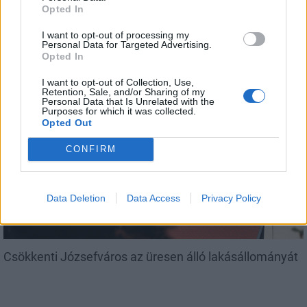
Opted In
I want to opt-out of processing my
Personal Data for Targeted Advertising.
Amire többmillióan vártunk: szombattól másodfokúra
Opted In
csökken a riasztás
I want to opt-out of Collection, Use,
Retention, Sale, and/or Sharing of my
Personal Data that Is Unrelated with the
Purposes for which it was collected.
Opted Out
Helyi
CONFIRM
Data Deletion
Data Access
Privacy Policy
Csökkenti Józsefváros az üresen álló lakásállományát