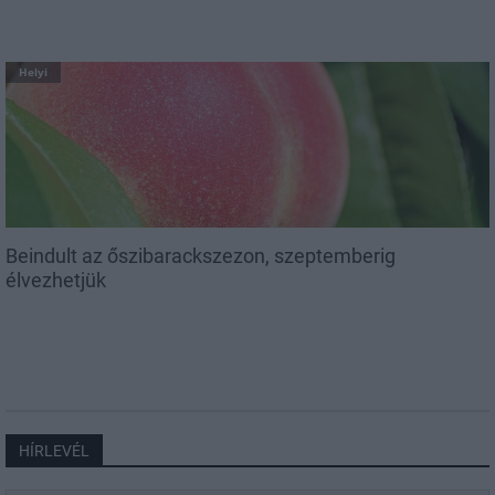
Helyi
Beindult az őszibarackszezon, szeptemberig
élvezhetjük
HÍRLEVÉL