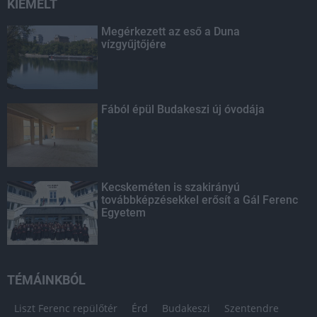
KIEMELT
Megérkezett az eső a Duna
vízgyűjtőjére
Fából épül Budakeszi új óvodája
Kecskeméten is szakirányú
továbbképzésekkel erősít a Gál Ferenc
Egyetem
TÉMÁINKBÓL
Liszt Ferenc repülőtér
Érd
Budakeszi
Szentendre