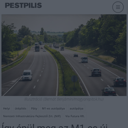
Illusztráció (Bernát Benjámin/magyarepitok.hu)
Helyi
útépítés
Páty
M1-es autópálya
autópálya
Nemzeti Infrastruktúra Fejlesztő Zrt. (NIF)
Via Futura Kft.