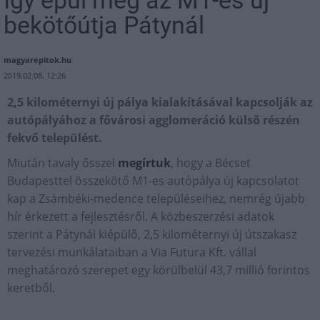
Így épül meg az M1-es új
bekötőútja Pátynál
magyarepitok.hu
2019.02.08. 12:26
2,5 kilométernyi új pálya kialakításával kapcsolják az
autópályához a fővárosi agglomeráció külső részén
fekvő települést.
Miután tavaly ősszel
megírtuk
, hogy a Bécset
Budapesttel összekötő M1-es autópálya új kapcsolatot
kap a Zsámbéki-medence településeihez, nemrég újabb
hír érkezett a fejlesztésről. A közbeszerzési adatok
szerint a Pátynál kiépülő, 2,5 kilométernyi új útszakasz
tervezési munkálataiban a Via Futura Kft. vállal
meghatározó szerepet egy körülbelül 43,7 millió forintos
keretből.