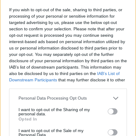
Látványos építési szakasz indult be a
If you wish to opt-out of the sale, sharing to third parties, or
Flórián téri felüljárón
processing of your personal or sensitive information for
targeted advertising by us, please use the below opt-out
section to confirm your selection. Please note that after your
opt-out request is processed you may continue seeing
interest-based ads based on personal information utilized by
Paks II.: Mit jelent az 5. blokk új
mérföldköve a felülvizsgálat
us or personal information disclosed to third parties prior to
árnyékában?
your opt-out. You may separately opt-out of the further
disclosure of your personal information by third parties on the
IAB’s list of downstream participants. This information may
also be disclosed by us to third parties on the
IAB’s List of
Downstream Participants
that may further disclose it to other
third parties.
AJÁNLJUK MÉG
Personal Data Processing Opt Outs
Helyi
I want to opt-out of the Sharing of my
personal data.
Opted In
I want to opt-out of the Sale of my
Personal Data.