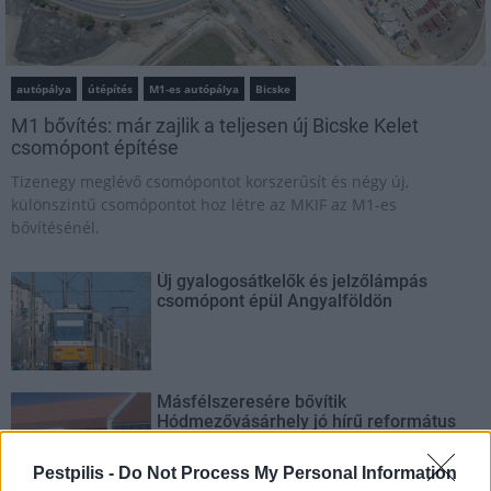
autópálya
útépítés
M1-es autópálya
Bicske
M1 bővítés: már zajlik a teljesen új Bicske Kelet
csomópont építése
Tizenegy meglévő csomópontot korszerűsít és négy új,
különszintű csomópontot hoz létre az MKIF az M1-es
bővítésénél.
Új gyalogosátkelők és jelzőlámpás
csomópont épül Angyalföldön
Másfélszeresére bővítik
Hódmezővásárhely jó hírű református
iskoláját
Pestpilis -
Do Not Process My Personal Information