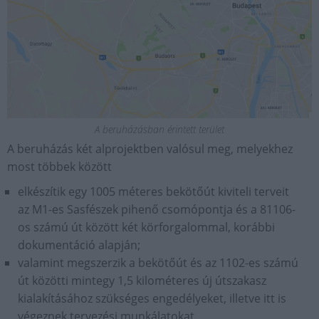
A beruházásban érintett terület
A beruházás két alprojektben valósul meg, melyekhez
most többek között
elkészítik egy 1005 méteres bekötőút kiviteli terveit
az M1-es Sasfészek pihenő csomópontja és a 81106-
os számú út között két körforgalommal, korábbi
dokumentáció alapján;
valamint megszerzik a bekötőút és az 1102-es számú
út közötti mintegy 1,5 kilométeres új útszakasz
kialakításához szükséges engedélyeket, illetve itt is
végeznek tervezési munkálatokat.