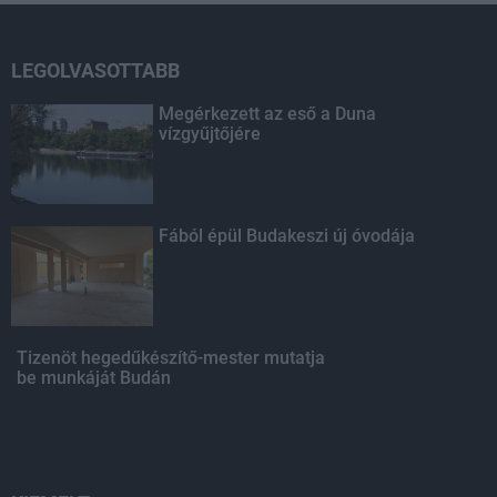
LEGOLVASOTTABB
Megérkezett az eső a Duna
vízgyűjtőjére
Fából épül Budakeszi új óvodája
Tizenöt hegedűkészítő-mester mutatja
be munkáját Budán