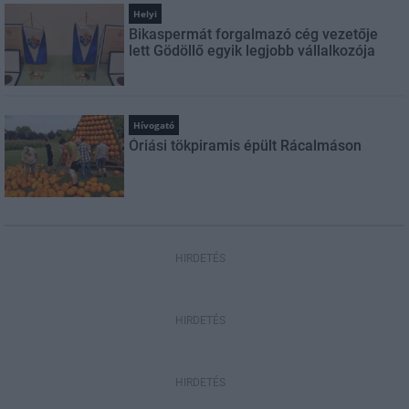
Helyi
Bikaspermát forgalmazó cég vezetője
lett Gödöllő egyik legjobb vállalkozója
Hívogató
Óriási tökpiramis épült Rácalmáson
HIRDETÉS
HIRDETÉS
HIRDETÉS