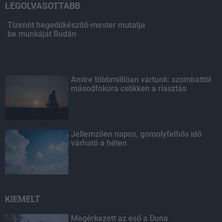
LEGOLVASOTTABB
Tizenöt hegedűkészítő-mester mutatja
be munkáját Budán
Amire többmillióan vártunk: szombattól
másodfokúra csökken a riasztás
Jellemzően napos, gomolyfelhős idő
várható a héten
KIEMELT
Megérkezett az eső a Duna