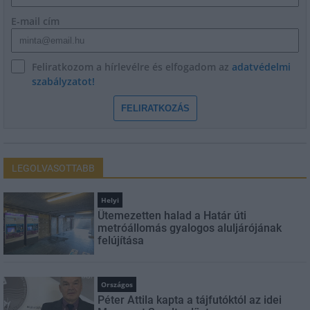
E-mail cím
Feliratkozom a hírlevélre és elfogadom az
adatvédelmi
szabályzatot!
FELIRATKOZÁS
LEGOLVASOTTABB
Helyi
Ütemezetten halad a Határ úti
metróállomás gyalogos aluljárójának
felújítása
Országos
Péter Attila kapta a tájfutóktól az idei