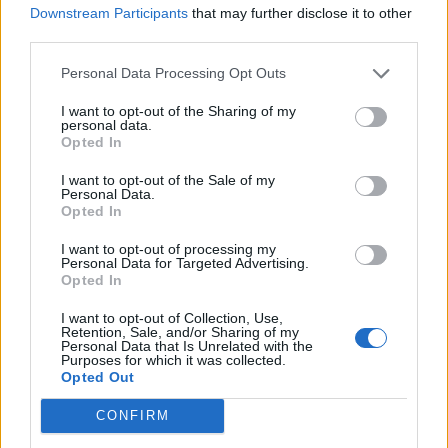
Downstream Participants
that may further disclose it to other
Amire többmillióan vártunk: szombattól másodfokúra
third parties.
csökken a riasztás
Personal Data Processing Opt Outs
I want to opt-out of the Sharing of my
personal data.
Opted In
Helyi
I want to opt-out of the Sale of my
Personal Data.
Opted In
I want to opt-out of processing my
Personal Data for Targeted Advertising.
Opted In
I want to opt-out of Collection, Use,
Csökkenti Józsefváros az üresen álló lakásállományát
Retention, Sale, and/or Sharing of my
Personal Data that Is Unrelated with the
Purposes for which it was collected.
Opted Out
CONFIRM