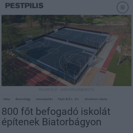
Illusztráció - welovebudapest.hu
Helyi
Biatorbágy
iskolaépítés
Fejér-B.Á.L. Zrt.
általános iskola
800 főt befogadó iskolát
építenek Biatorbágyon