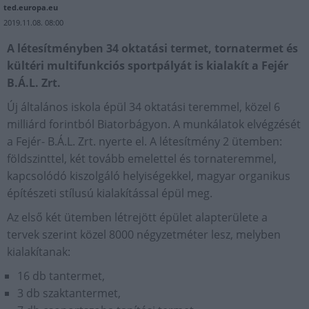
ted.europa.eu
2019.11.08. 08:00
A létesítményben 34 oktatási termet, tornatermet és
kültéri multifunkciós sportpályát is kialakít a Fejér
B.Á.L. Zrt.
Új általános iskola épül 34 oktatási teremmel, közel 6
milliárd forintból Biatorbágyon. A munkálatok elvégzését
a Fejér- B.Á.L. Zrt. nyerte el. A létesítmény 2 ütemben:
földszinttel, két tovább emelettel és tornateremmel,
kapcsolódó kiszolgáló helyiségekkel, magyar organikus
építészeti stílusú kialakítással épül meg.
Az első két ütemben létrejött épület alapterülete a
tervek szerint közel 8000 négyzetméter lesz, melyben
kialakítanak:
16 db tantermet,
3 db szaktantermet,