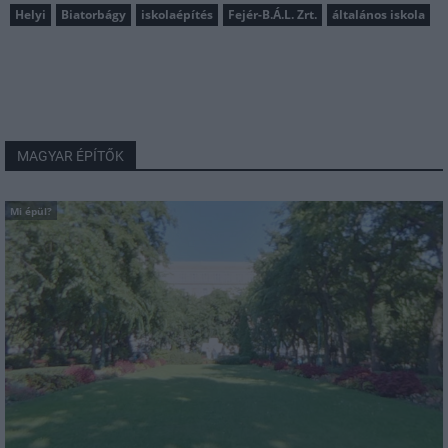
Helyi
Biatorbágy
iskolaépítés
Fejér-B.Á.L. Zrt.
általános iskola
MAGYAR ÉPÍTŐK
Mi épül?