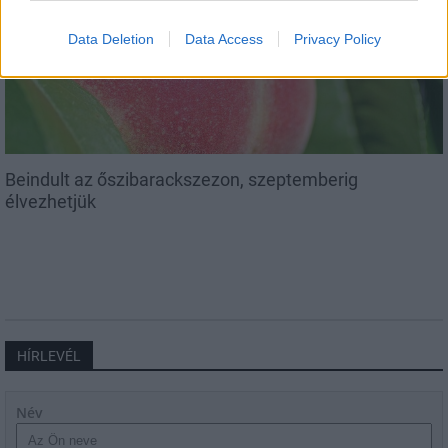
Helyi
Data Deletion
Data Access
Privacy Policy
Beindult az őszibarackszezon, szeptemberig
élvezhetjük
HÍRLEVÉL
Név