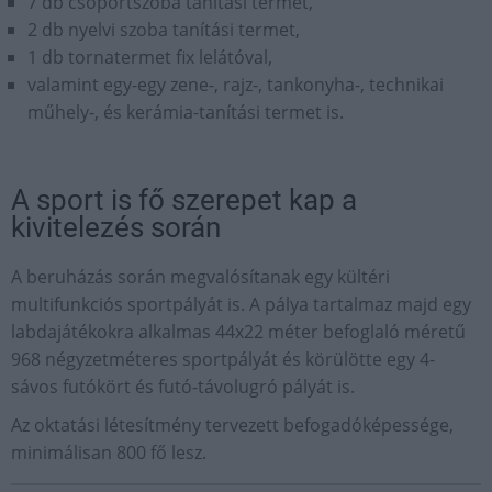
7 db csoportszoba tanítási termet,
2 db nyelvi szoba tanítási termet,
1 db tornatermet fix lelátóval,
valamint egy-egy zene-, rajz-, tankonyha-, technikai
műhely-, és kerámia-tanítási termet is.
A sport is fő szerepet kap a
kivitelezés során
A beruházás során megvalósítanak egy kültéri
multifunkciós sportpályát is. A pálya tartalmaz majd egy
labdajátékokra alkalmas 44x22 méter befoglaló méretű
968 négyzetméteres sportpályát és körülötte egy 4-
sávos futókört és futó-távolugró pályát is.
Az oktatási létesítmény tervezett befogadóképessége,
minimálisan 800 fő lesz.