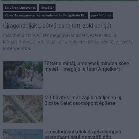
Belváros-Lipótváros
játszótér
Város-Teampannon Kereskedelmi és Szolgáltató Kft.
parkfelújítás
Újragondolják Lipótváros rejtett, zöld parkját
Indulhat a Honvéd tér megújításának tervezése, ahol a
klímatudatos gondolkodás és a helyi identitás erősítése kerül a
középpontba.
Történelmi táj, amelynek minden köve
mesél – megújul a tatai Angolkert
M1 bővítés: már zajlik a teljesen új
Bicske Kelet csomópont építése
Új gyalogosátkelők és jelzőlámpás
csomópont épül Angyalföldön