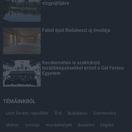
vízgyűjtőjére
Fából épül Budakeszi új óvodája
Kecskeméten is szakirányú
továbbképzésekkel erősít a Gál Ferenc
Egyetem
TÉMÁINKBÓL
Liszt Ferenc repülőtér
Érd
Budakeszi
Szentendre
Monor
színház
munkahelyek
Budaörs
Cegléd