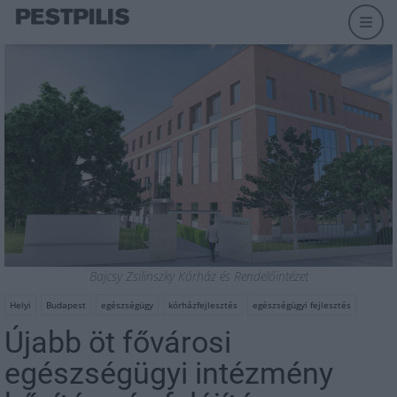
Bajcsy Zsilinszky Kórház és Rendelőintézet
Helyi
Budapest
egészségügy
kórházfejlesztés
egészségügyi fejlesztés
Újabb öt fővárosi
egészségügyi intézmény