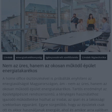
Lindab
energiahatékonyság
igényvezérelt szellőztetés
Lindab légtechnika
Nem az üres, hanem az okosan működő épület
energiatakarékos
A home office ösztönzésével is próbálták enyhíteni az
energiaválságot Magyarországon, ám - nem az üres, hanem az
okosan működő épület energiatakarékos. Tartós eredményt az
épületgépészet rendszerszintű, a tényleges használathoz
igazodó működtetése hozhat az irodai, az ipari és a lakossági
szektorban egyaránt. Egyre sürgetőbb, hogy az épületek csak
ott és akkor használjanak energiát, ahol és amikor arra valóban