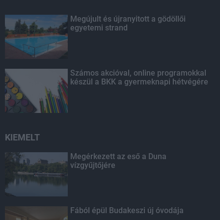
Megújult és újranyitott a gödöllői
egyetemi strand
Számos akcióval, online programokkal
készül a BKK a gyermeknapi hétvégére
KIEMELT
Megérkezett az eső a Duna
vízgyűjtőjére
Fából épül Budakeszi új óvodája