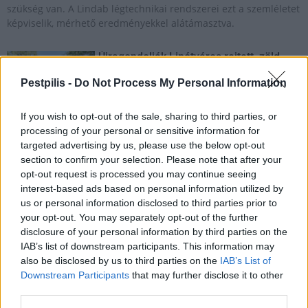
szükség van. A Lindab légtechnikai rendszerei ezt a szemléletet
képviselik, mérhető eredményekkel alátámasztva.
Újragondolják Lipótváros rejtett, zöld
parkját
Pestpilis -
Do Not Process My Personal Information
If you wish to opt-out of the sale, sharing to third parties, or
processing of your personal or sensitive information for
Történelmi táj, amelynek minden köve
mesél – megújul a tatai Angolkert
targeted advertising by us, please use the below opt-out
section to confirm your selection. Please note that after your
opt-out request is processed you may continue seeing
interest-based ads based on personal information utilized by
us or personal information disclosed to third parties prior to
M1 bővítés: már zajlik a teljesen új
your opt-out. You may separately opt-out of the further
Bicske Kelet csomópont építése
disclosure of your personal information by third parties on the
IAB’s list of downstream participants. This information may
also be disclosed by us to third parties on the
IAB’s List of
Downstream Participants
that may further disclose it to other
Új gyalogosátkelők és jelzőlámpás
third parties.
csomópont épül Angyalföldön