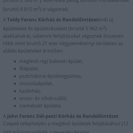
(bruttó 2 500 m
), ezen kívül pedig bontási munkálatokat
2
(bruttó 8 815 m
) is végeznek.
A
Toldy Ferenc Kórház és Rendelőintézet
énél új
2
épületeket és épületrészeket (bruttó 5 962 m
)
alakítanak ki, valamint felújításokat végeznek összesen
több mint bruttó 21 ezer négyzeméternyi területen az
alábbi épületeket érintően:
meglévő régi baleseti épület,
főépület,
pszichiátirai épületegyüttes,
mosodaépület,
kazánház,
orvos- és nővérszálló,
szemészet épülete.
A
Jahn Ferenc Dél-pesti Kórház és Rendelőintézet
Csepeli telephelyén a meglévő épületek felújításához (12
2
349 m
) kapcsolódik a tervezési feladat.