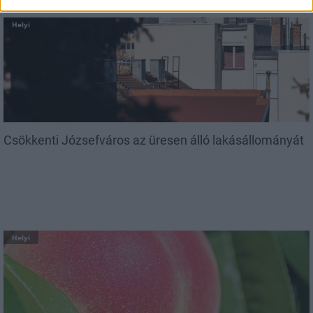
Helyi
Csökkenti Józsefváros az üresen álló lakásállományát
Helyi