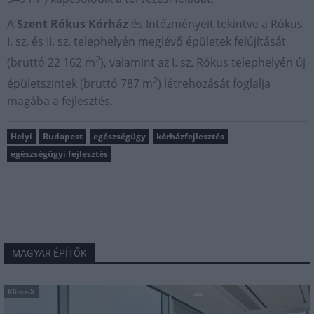
A
Szent Rókus Kórház
és Intézményeit tekintve a Rókus
I. sz. és II. sz. telephelyén meglévő épületek felújítását
2
(bruttó 22 162 m
), valamint az I. sz. Rókus telephelyén új
2
épületszintek (bruttó 787 m
) létrehozását foglalja
magába a fejlesztés.
Helyi
Budapest
egészségügy
kórházfejlesztés
egészségügyi fejlesztés
MAGYAR ÉPÍTŐK
Klíma-X