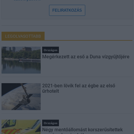
FELIRATKOZÁS
LEGOLVASOTTABB
Országos
Megérkezett az eső a Duna vízgyűjtőjére
2021-ben lövik fel az égbe az első
űrhotelt
Országos
Négy mentőállomást korszerűsítettek