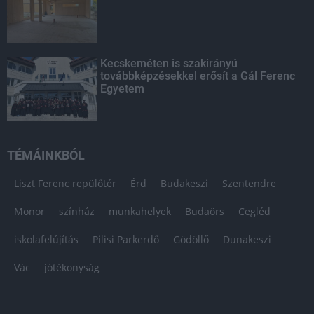
Kecskeméten is szakirányú
továbbképzésekkel erősít a Gál Ferenc
Egyetem
TÉMÁINKBÓL
Liszt Ferenc repülőtér
Érd
Budakeszi
Szentendre
Monor
színház
munkahelyek
Budaörs
Cegléd
iskolafelújítás
Pilisi Parkerdő
Gödöllő
Dunakeszi
Vác
jótékonyság