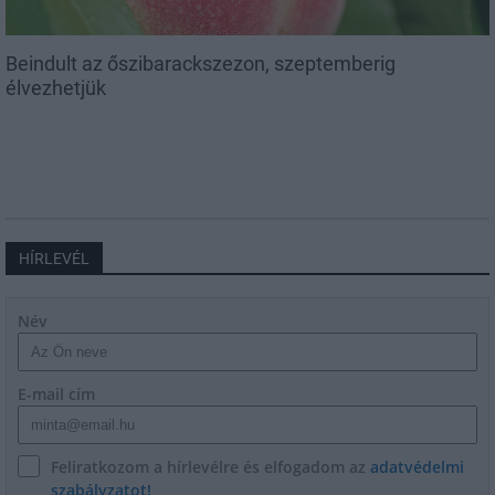
Beindult az őszibarackszezon, szeptemberig
élvezhetjük
HÍRLEVÉL
Név
E-mail cím
Feliratkozom a hírlevélre és elfogadom az
adatvédelmi
szabályzatot!