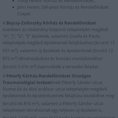
Toldy Ferenc Kórház és Rendelőintézet,
Jahn Ferenc Dél-pesti Kórház és Rendelőinézet
Csepel.
A
Bajcsy-Zsilinszky Kórház és Rendelőintézet
esetében az intézmény központi telephelyén meglévő
"A", "J", "G", "E" épületek, valamint Gizella és Paula
telephelyek meglévő épületeinek felújításához (bruttó 13
2
031 m
), valamint új épületek és épületrészek (bruttó 12
2
872 m
) létrehozásához és bontási munkálatokhoz
2
(bruttó 5 016 m
) kapcsolódik a tervezési feladat.
A
Péterfy Kórház-Rendelőintézet Országos
Traumatológiai Intézet
ének Péterfy Sándor utcai,
Fiumei úti és Alsó erdősor utcai telephelyén meglévő
épületeinek és épületrészeinek felújítása kezdődhet meg
2
(bruttó 66 816 m
), valamint a Péterfy Sándor utcai
telephelyen létrehoznak egy teljesen új épületet is,
2