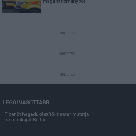
magánadományból
HIRDETÉS
HIRDETÉS
HIRDETÉS
LEGOLVASOTTABB
Tizenöt hegedűkészítő-mester mutatja
be munkáját Budán