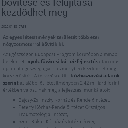
bővítése és felújítása
kezdődhet meg
2020.01.18. 07:53
Az egyes létesítmények területét több ezer
négyzetméterrel bővítik ki.
Az Egészségen Budapest Program keretében a minap
bejelentett
nyolc fővárosi kórházfejlesztés
után most
újabb öt egészségügyi intézményben kezdődhet meg
korszerűsítés. A tervezésre kiírt
közbeszerzési adatok
szerint
az alábbi öt létesítményben 2,42 milliárd forint
értékben valósulnak meg a fejlesztési munkálatok:
Bajcsy-Zsilinszky Kórház és Rendelőintézet,
Péterfy Kórház-Rendelőintézet Országos
Traumatológiai Intézet,
Szent Rókus Kórház és Intézményei,