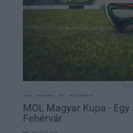
Illuszt
Helyi
Ferencváros
foci
MOL Fehérvár FC
MOL Magyar Kupa - Egy 
Fehérvár
mti
2021.01.12. 14:37