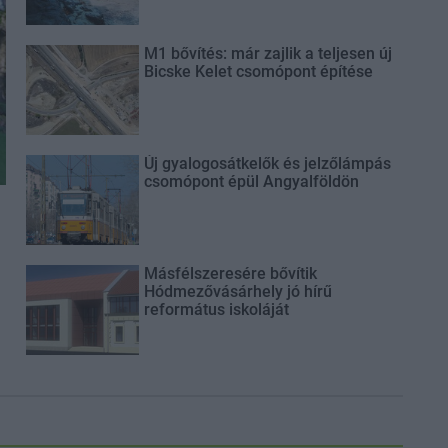
M1 bővítés: már zajlik a teljesen új
Bicske Kelet csomópont építése
Új gyalogosátkelők és jelzőlámpás
csomópont épül Angyalföldön
Másfélszeresére bővítik
Hódmezővásárhely jó hírű
református iskoláját