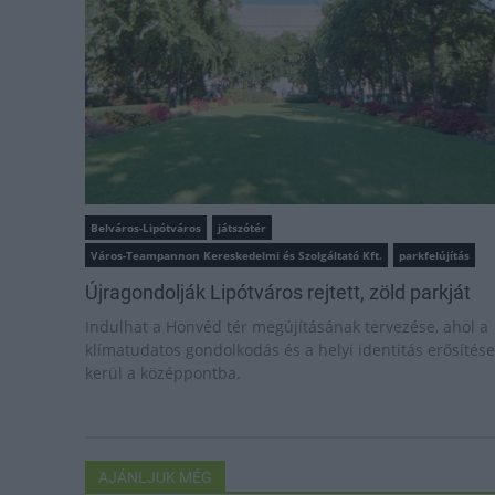
Belváros-Lipótváros
játszótér
Város-Teampannon Kereskedelmi és Szolgáltató Kft.
parkfelújítás
Újragondolják Lipótváros rejtett, zöld parkját
Indulhat a Honvéd tér megújításának tervezése, ahol a
klímatudatos gondolkodás és a helyi identitás erősítése
kerül a középpontba.
AJÁNLJUK MÉG