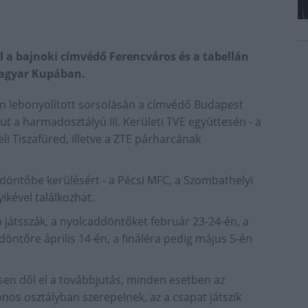
a bajnoki címvédő Ferencváros és a tabellán
agyar Kupában.
ton lebonyolított sorsolásán a címvédő Budapest
t a harmadosztályú III. Kerületi TVE együttesén - a
 Tiszafüred, illetve a ZTE párharcának
ődöntőbe kerülésért - a Pécsi MFC, a Szombathelyi
ikével találkozhat.
 játsszák, a nyolcaddöntőket február 23-24-én, a
öntőre április 14-én, a fináléra pedig május 5-én
en dől el a továbbjutás, minden esetben az
nos osztályban szerepelnek, az a csapat játszik