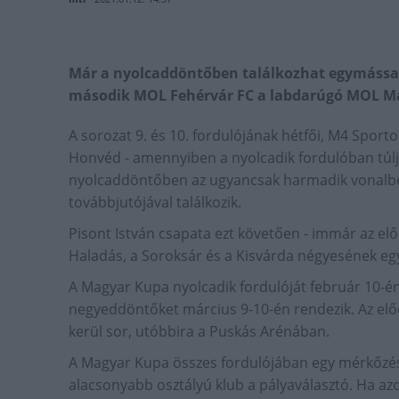
Már a nyolcaddöntőben találkozhat egymással 
második MOL Fehérvár FC a labdarúgó MOL M
A sorozat 9. és 10. fordulójának hétfői, M4 Spor
Honvéd - amennyiben a nyolcadik fordulóban túlju
nyolcaddöntőben az ugyancsak harmadik vonalbeli
továbbjutójával találkozik.
Pisont István csapata ezt követően - immár az el
Haladás, a Soroksár és a Kisvárda négyesének egy
A Magyar Kupa nyolcadik fordulóját február 10-én
negyeddöntőket március 9-10-én rendezik. Az előd
kerül sor, utóbbira a Puskás Arénában.
A Magyar Kupa összes fordulójában egy mérkőzés
alacsonyabb osztályú klub a pályaválasztó. Ha azo