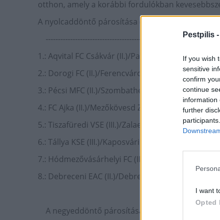
otthon, amely a korábbi fordulókban kevesebbszer 
A nyolcaddöntő párosítása (február 23-24.):
Pestpilis 
-------------------------------------------
1.: Aqvital FC Csákvár (II.)/Paksi FC - Fémalk-Duna
If you wish 
sensitive in
2.: Dorogi FC (II.)/Ferencvárosi TC-Vasas FC (II.)/
confirm you
3.: Pécsi MFC (II.)/Szombathelyi Haladás-Soroksár
continue se
information 
4.: FC Ajka (II.)/Mezőkövesd Zsróy FC- Tarpa SC (
further disc
participants
5.: Tiszafüredi VSE (III.)/Zalaegerszegi TE-III. Kerü
Downstream 
6.: Tállya KSE (III.)/Kaposvári Rákóczi FC (II.)-Kolo
7.: Hódmezővásárhelyi FC (III.)/Puskás Akadémia F
Persona
8.: Debreceni EAC (II.)/Debreceni VSC (II.)-Taksony SE
I want t
Opted 
A negyeddöntő párosítása a nyolcaddöntők sorsz