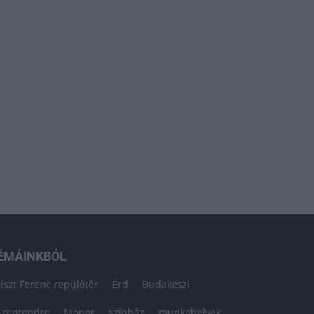
ÉMÁINKBÓL
Liszt Ferenc repülőtér
Érd
Budakeszi
Szentendre
Monor
színház
munkahelyek