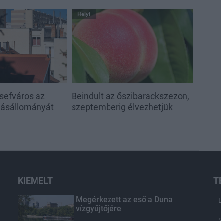
Helyi
sefváros az
Beindult az őszibarackszezon,
akásállományát
szeptemberig élvezhetjük
KIEMELT
T
Megérkezett az eső a Duna
vízgyűjtőjére