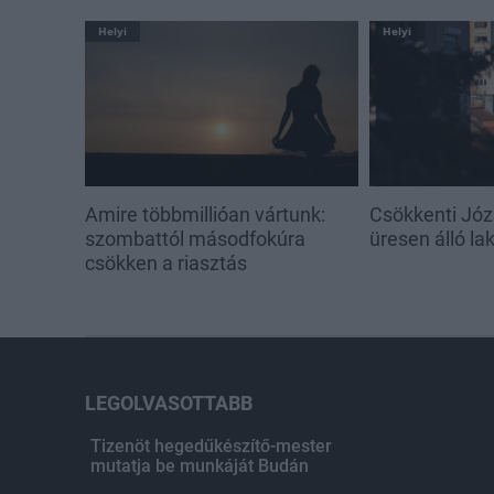
Helyi
Helyi
Amire többmillióan vártunk:
Csökkenti Józ
szombattól másodfokúra
üresen álló l
csökken a riasztás
LEGOLVASOTTABB
Tizenöt hegedűkészítő-mester
mutatja be munkáját Budán