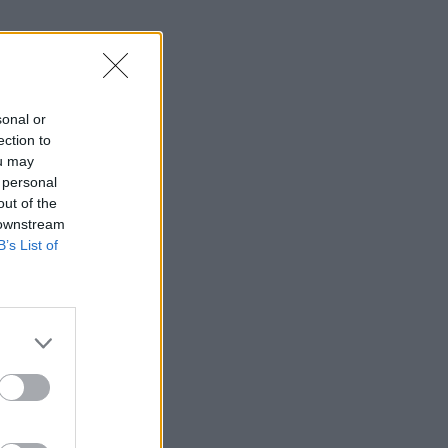
sonal or
ection to
ou may
 personal
out of the
 downstream
B’s List of