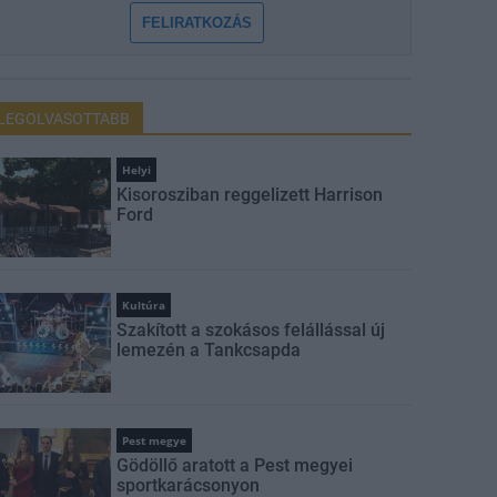
FELIRATKOZÁS
LEGOLVASOTTABB
Helyi
Kisorosziban reggelizett Harrison
Ford
Kultúra
Szakított a szokásos felállással új
lemezén a Tankcsapda
Pest megye
Gödöllő aratott a Pest megyei
sportkarácsonyon