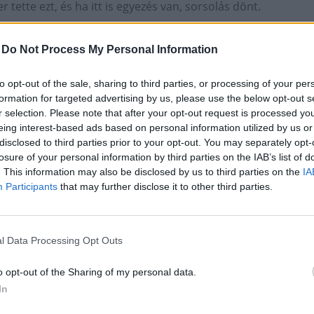
tette ezt, és ha itt is egyezés van, sorsolás dönt.
-
Do Not Process My Personal Information
varsány (Pest I.)/Budafoki MTE
to opt-out of the sale, sharing to third parties, or processing of your per
formation for targeted advertising by us, please use the below opt-out s
MOL Fehérvár FC
r selection. Please note that after your opt-out request is processed y
 SC (II.)-Kisvárda Master Good
eing interest-based ads based on personal information utilized by us or
disclosed to third parties prior to your opt-out. You may separately opt-
Szabolcs-Szatmár-Bereg I.)/Diósgyőri VTK
losure of your personal information by third parties on the IAB’s list of
. This information may also be disclosed by us to third parties on the
IA
leti TVE (III.)/Budapest Honvéd
Participants
that may further disclose it to other third parties.
rcity Kazincbarcika SC (II.)/MTK Budapest
C-Szolnoki MÁV FC (II.)/Újpest FC
l Data Processing Opt Outs
 (III.)/BFC Siófok (II.)
o opt-out of the Sharing of my personal data.
In
áma szerint (március 9-10.):