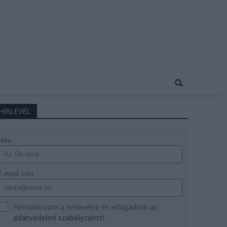
HÍRLEVÉL
Név
E-mail cím
Feliratkozom a hírlevélre és elfogadom az
adatvédelmi szabályzatot!