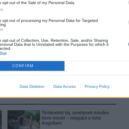
o opt-out of the Sale of my Personal Data.
----
In
to opt-out of processing my Personal Data for Targeted
ing.
In
o opt-out of Collection, Use, Retention, Sale, and/or Sharing
ersonal Data that Is Unrelated with the Purposes for which it
lected.
Out
CONFIRM
Data Deletion
Data Access
Privacy Policy
Történelmi táj, amelynek minden
köve mesél – megújul a tatai
Angolkert