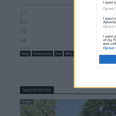
I want t
-----------------------------------------------------------------------
Opted 
2-1
I want 
4-7
Advertis
Opted 
3-5
I want t
6-8
of my P
was col
Opted 
Helyi
Ferencváros
foci
MOL Fehérvár FC
MAGYAR ÉPÍTŐK
Mi épül?