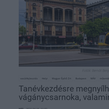
Fotók: Bernát Ben
vasútfejlesztés
Helyi
Magyar Építő Zrt
Budapest
MÁV
műemlék
Tanévkezdésre megnyílh
vágánycsarnoka, valamint 
MTI
2021.04.16. 11:32