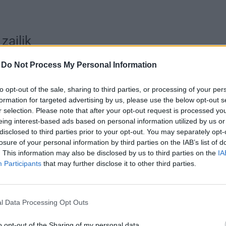
zajlik
-
Do Not Process My Personal Information
k díszműbádogos-, kő- és téglarestaurátori
rók is.
to opt-out of the sale, sharing to third parties, or processing of your per
formation for targeted advertising by us, please use the below opt-out s
r selection. Please note that after your opt-out request is processed y
ermészetes, antracit színű palára cserélték. A
eing interest-based ads based on personal information utilized by us or
ronaelem festése pedig az acélszerkezettel azonos
disclosed to third parties prior to your opt-out. You may separately opt-
losure of your personal information by third parties on the IAB’s list of
g vakolatjavítás és homlokzatfestés zajlik, felújítják a
. This information may also be disclosed by us to third parties on the
IA
iffel tér homlokzatánál található órák is megújulnak.
Participants
that may further disclose it to other third parties.
 és uniós források segítségével további utasforgalmi
s aszfaltozott járófelületet kicserélik és új, modern
l Data Processing Opt Outs
o opt-out of the Sharing of my personal data.