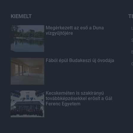
KIEMELT
T
Megérkezett az eső a Duna
vízgyűjtőjére
Fából épül Budakeszi új óvodája
Kecskeméten is szakirányú
továbbképzésekkel erősít a Gál
Ferenc Egyetem