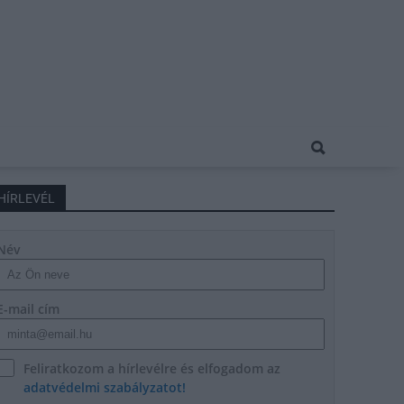
HÍRLEVÉL
Név
E-mail cím
Feliratkozom a hírlevélre és elfogadom az
adatvédelmi szabályzatot!