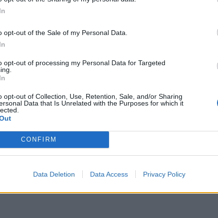
 része
In
o opt-out of the Sale of my Personal Data.
ljes felújításával, a beázási problémák
In
ével megújulnak a keresztalagút utasforgalmi terei.
to opt-out of processing my Personal Data for Targeted
var gyalogos-aluljáróját és a váci vágányokkal
ing.
árót összekötő és jelenleg nem működő liftet is
In
lymentes megközelítésére új rámpa épül.
o opt-out of Collection, Use, Retention, Sale, and/or Sharing
ersonal Data that Is Unrelated with the Purposes for which it
ára vezető-, úgynevezett taktilis sáv készül,
lected.
génlátók Országos Szövetsége segítette. Ennek
Out
alósul meg, várhatóan 2022-ben fejeződik be - áll a
CONFIRM
műemlékfelújítás
Nyugati pályaudvar
Data Deletion
Data Access
Privacy Policy