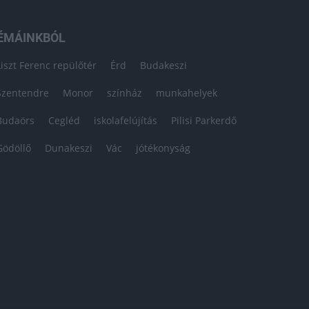
ÉMÁINKBÓL
Liszt Ferenc repülőtér
Érd
Budakeszi
Szentendre
Monor
színház
munkahelyek
Budaörs
Cegléd
iskolafelújítás
Pilisi Parkerdő
Gödöllő
Dunakeszi
Vác
jótékonyság