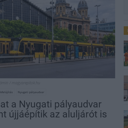
jámin / magyarepitok.hu
felújítás
Nyugati pályaudvar
at a Nyugati pályaudvar
újjáépítik az aluljárót is