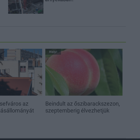
Helyi
sefváros az
Beindult az őszibarackszezon,
akásállományát
szeptemberig élvezhetjük