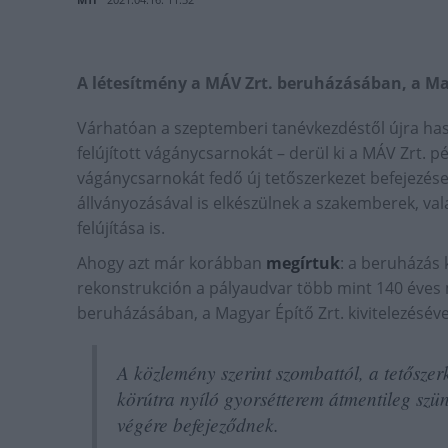
A létesítmény a MÁV Zrt. beruházásában, a Mag
Várhatóan a szeptemberi tanévkezdéstől újra has
felújított vágánycsarnokát – derül ki a MÁV Zrt. 
vágánycsarnokát fedő új tetőszerkezet befejezé
állványozásával is elkészülnek a szakemberek, va
felújítása is.
Ahogy azt már korábban
megírtuk
: a beruházás 
rekonstrukción a pályaudvar több mint 140 éves 
beruházásában, a Magyar Építő Zrt. kivitelezéséve
A közlemény szerint szombattól, a tetőszer
körútra nyíló gyorsétterem átmentileg szü
végére befejeződnek.