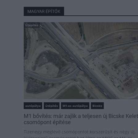
MAGYAR ÉPÍTŐK
Útépítés
autópálya
útépítés
M1-es autópálya
Bicske
M1 bővítés: már zajlik a teljesen új Bicske Kele
csomópont építése
Tizenegy meglévő csomópontot korszerűsít és négy új,