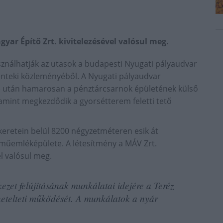
yar Építő Zrt. kivitelezésével valósul meg.
ználhatják az utasok a budapesti Nyugati pályaudvar
pénteki közleményéből. A Nyugati pályaudvar
se után hamarosan a pénztárcsarnok épületének külső
lamint megkezdődik a gyorsétterem feletti tető
keretein belül 8200 négyzetméteren esik át
műemléképülete. A létesítmény a MÁV Zrt.
l valósul meg.
kezet felújításának munkálatai idejére a Teréz
netelteti működését. A munkálatok a nyár