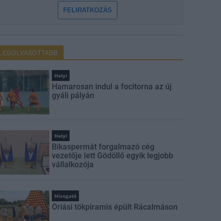
FELIRATKOZÁS
LEGOLVASOTTABB
Helyi
Hamarosan indul a focitorna az új
gyáli pályán
Helyi
Bikaspermát forgalmazó cég
vezetője lett Gödöllő egyik legjobb
vállalkozója
Hívogató
Óriási tökpiramis épült Rácalmáson