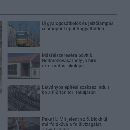
Új gyalogosátkelők és jelzőlámpás
csomópont épül Angyalföldön
Másfélszeresére bővítik
Hódmezővásárhely jó hírű
református iskoláját
Látványos építési szakasz indult
be a Flórián téri felüljárón
t
Paks II.: Mit jelent az 5. blokk új
mérföldköve a felülvizsgálat
árnyékában?