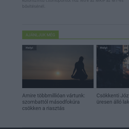
különszintű csomópontot hoz létre az MKIF az M1-es
bővítésénél.
AJÁNLJUK MÉG
Helyi
Helyi
Amire többmillióan vártunk:
Csökkenti Józ
szombattól másodfokúra
üresen álló l
csökken a riasztás