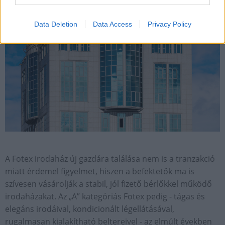
Data Deletion
Data Access
Privacy Policy
A Fotex irodaház új gazdára találása nem is a tranzakció
miatt érdemel figyelmet, hiszen a befektetők ma is
szívesen vásárolják a stabil, jól fizető bérlőkkel működő
irodaházakat. Az „A” kategóriás Fotex pedig - tágas és
elegáns irodáival, kondicionált légellátásával,
rugalmasan kialakítható beltereivel - az elmúlt években