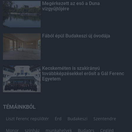
Megérkezett az eső a Duna
vízgyűjtőjére
Fából épül Budakeszi új óvodája
Kecskeméten is szakirányú
továbbképzésekkel erősít a Gál Ferenc
Egyetem
TÉMÁINKBÓL
Liszt Ferenc repülőtér
Érd
Budakeszi
Szentendre
Monor
színház
munkahelyek
Budaörs
Cegléd