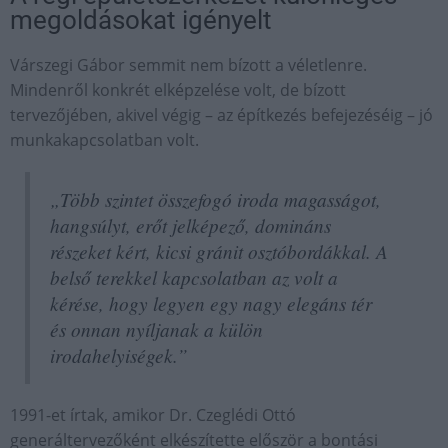
megoldásokat igényelt
Várszegi Gábor semmit nem bízott a véletlenre.
Mindenről konkrét elképzelése volt, de bízott
tervezőjében, akivel végig – az építkezés befejezéséig – jó
munkakapcsolatban volt.
„Több szintet összefogó iroda magasságot,
hangsúlyt, erőt jelképező, domináns
részeket kért, kicsi gránit osztóbordákkal. A
belső terekkel kapcsolatban az volt a
kérése, hogy legyen egy nagy elegáns tér
és onnan nyíljanak a külön
irodahelyiségek.”
1991-et írtak, amikor Dr. Czeglédi Ottó
generáltervezőként elkészítette először a bontási