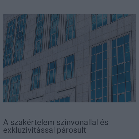
A szakértelem színvonallal és
exkluzivitással párosult