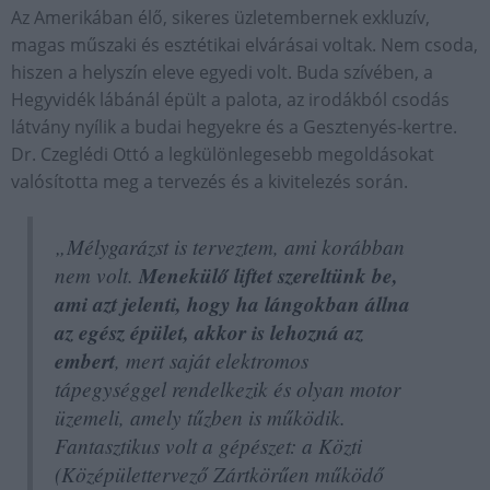
Az Amerikában élő, sikeres üzletembernek exkluzív,
magas műszaki és esztétikai elvárásai voltak. Nem csoda,
hiszen a helyszín eleve egyedi volt. Buda szívében, a
Hegyvidék lábánál épült a palota, az irodákból csodás
látvány nyílik a budai hegyekre és a Gesztenyés-kertre.
Dr. Czeglédi Ottó a legkülönlegesebb megoldásokat
valósította meg a tervezés és a kivitelezés során.
„Mélygarázst is terveztem, ami korábban
nem volt.
Menekülő liftet szereltünk be,
ami azt jelenti, hogy ha lángokban állna
az egész épület, akkor is lehozná az
embert
, mert saját elektromos
tápegységgel rendelkezik és olyan motor
üzemeli, amely tűzben is működik.
Fantasztikus volt a gépészet: a Közti
(Középülettervező Zártkörűen működő