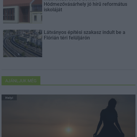
Hódmezővásárhely jó hírű református
iskoláját
Látványos építési szakasz indult be a
Flórián téri felüljárón
AJÁNLJUK MÉG
Helyi