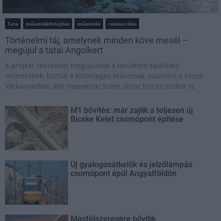
Tata
műemlékfelújítás
műemlék
restaurálás
Történelmi táj, amelynek minden köve mesél –
megújul a tatai Angolkert
A projekt részeként megújulnak a területen található
műemlékek, köztük a különleges Műromok, valamint a közeli
Várkanyarban álló Nepomuki Szent János híd és szobor is.
M1 bővítés: már zajlik a teljesen új
Bicske Kelet csomópont építése
Új gyalogosátkelők és jelzőlámpás
csomópont épül Angyalföldön
Másfélszeresére bővítik