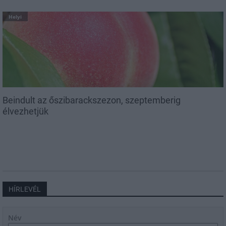
Helyi
Beindult az őszibarackszezon, szeptemberig
élvezhetjük
HÍRLEVÉL
Név