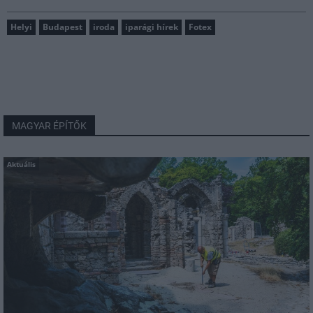
Helyi
Budapest
iroda
iparági hírek
Fotex
MAGYAR ÉPÍTŐK
Aktuális