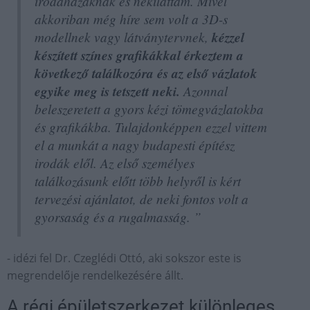
irodaházaknak és nekiláttam. Mivel
akkoriban még híre sem volt a 3D-s
modellnek vagy látványtervnek,
kézzel
készített színes grafikákkal érkeztem a
következő találkozóra és az első vázlatok
egyike meg is tetszett neki.
Azonnal
beleszeretett a gyors kézi tömegvázlatokba
és grafikákba. Tulajdonképpen ezzel vittem
el a munkát a nagy budapesti építész
irodák elől. Az első személyes
találkozásunk előtt több helyről is kért
tervezési ajánlatot, de neki fontos volt a
gyorsaság és a rugalmasság. ”
- idézi fel Dr. Czeglédi Ottó, aki sokszor este is
megrendelője rendelkezésére állt.
A régi épületszerkezet különleges