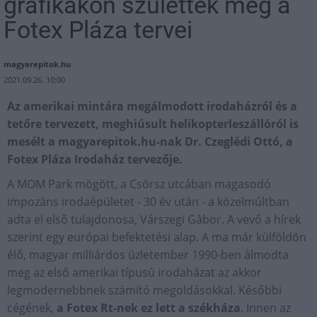
grafikákon születtek meg a
Fotex Pláza tervei
magyarepitok.hu
2021.09.26. 10:00
Az amerikai mintára megálmodott irodaházról és a
tetőre tervezett, meghiúsult helikopterleszállóról is
mesélt a magyarepitok.hu-nak Dr. Czeglédi Ottó, a
Fotex Pláza Irodaház tervezője.
A MOM Park mögött, a Csörsz utcában magasodó
impozáns irodaépületet - 30 év után - a közelmúltban
adta el első tulajdonosa, Várszegi Gábor. A vevő a hírek
szerint egy európai befektetési alap. A ma már külföldön
élő, magyar milliárdos üzletember 1990-ben álmodta
meg az első amerikai típusú irodaházat az akkor
legmodernebbnek számító megoldásokkal. Későbbi
cégének,
a Fotex Rt-nek ez lett a székháza
. Innen az