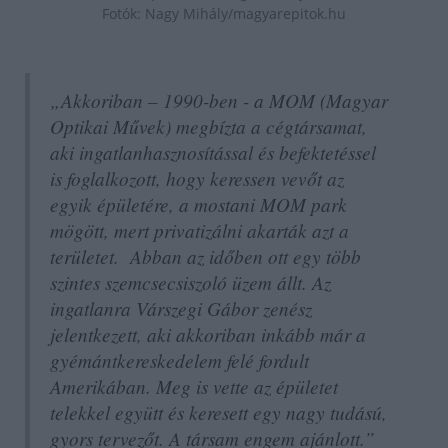
Fotók: Nagy Mihály/magyarepitok.hu
„Akkoriban – 1990-ben - a MOM (Magyar
Optikai Művek) megbízta a cégtársamat,
aki ingatlanhasznosítással és befektetéssel
is foglalkozott, hogy keressen vevőt az
egyik épületére, a mostani MOM park
mögött, mert privatizálni akarták azt a
területet. Abban az időben ott egy több
szintes szemcsecsiszoló üzem állt. Az
ingatlanra Várszegi Gábor zenész
jelentkezett, aki akkoriban inkább már a
gyémántkereskedelem felé fordult
Amerikában. Meg is vette az épületet
telekkel együtt és keresett egy nagy tudású,
gyors tervezőt. A társam engem ajánlott.”