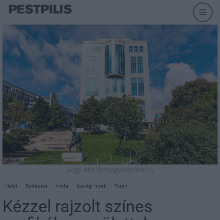
Nagy Mihály/magyarepitok.hu
Helyi
Budapest
iroda
iparági hírek
Fotex
Kézzel rajzolt színes