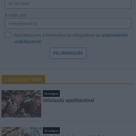
E-mail cím
Feliratkozom a hírlevélre és elfogadom az
adatvédelmi
szabályzatot!
FELIRATKOZÁS
LEGOLVASOTTABB
Országos
Időutazás applikációval
Országos