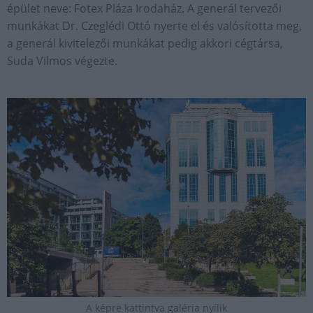
épület neve: Fotex Pláza Irodaház. A generál tervezői
munkákat Dr. Czeglédi Ottó nyerte el és valósította meg,
a generál kivitelezői munkákat pedig akkori cégtársa,
Suda Vilmos végezte.
A képre kattintva galéria nyílik