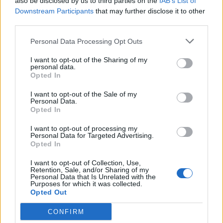
also be disclosed by us to third parties on the
IAB’s List of
Downstream Participants
that may further disclose it to other
Ám ha valami ilyen gigantikus, ötlettel és fejlesztéssel
third parties.
teli, azért jár az elismerés. Dr. Czeglédi Ottó kissé
érzékenyen beszélt erről.
Personal Data Processing Opt Outs
I want to opt-out of the Sharing of my
„Később az egyetemen megtudtam, hogy
personal data.
Opted In
szóba került, hogy felterjesztenek az
akkoriban egyedi homlokzati megjelenés
I want to opt-out of the Sale of my
Personal Data.
és a gépészeti rendszerek nélküli tető
Opted In
kialakítása (amerikai típusú gépészeti
I want to opt-out of processing my
szerelőszint tervezése) miatt Ybl-díjra, de a
Personal Data for Targeted Advertising.
szakma egy része a tetőráépítés homlokzati
Opted In
kialakítását (zikkurat jellegű homlokzat
I want to opt-out of Collection, Use,
miatt) nem javasolta.”
Retention, Sale, and/or Sharing of my
Personal Data that Is Unrelated with the
Purposes for which it was collected.
Opted Out
CONFIRM