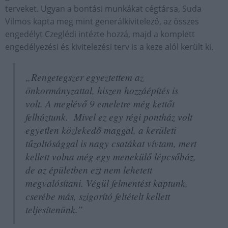
terveket. Ugyan a bontási munkákat cégtársa, Suda
Vilmos kapta meg mint generálkivitelező, az összes
engedélyt Czeglédi intézte hozzá, majd a komplett
engedélyezési és kivitelezési terv is a keze alól került ki.
„Rengetegszer egyeztettem az
önkormányzattal, hiszen hozzáépítés is
volt. A meglévő 9 emeletre még kettőt
felhúztunk. Mivel ez egy régi pontház volt
egyetlen közlekedő maggal, a kerületi
tűzoltósággal is nagy csatákat vívtam, mert
kellett volna még egy menekülő lépcsőház,
de az épületben ezt nem lehetett
megvalósítani. Végül felmentést kaptunk,
cserébe más, szigorító feltételt kellett
teljesítenünk.”