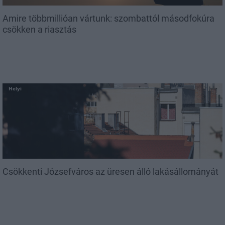
Amire többmillióan vártunk: szombattól másodfokúra
csökken a riasztás
Helyi
Csökkenti Józsefváros az üresen álló lakásállományát