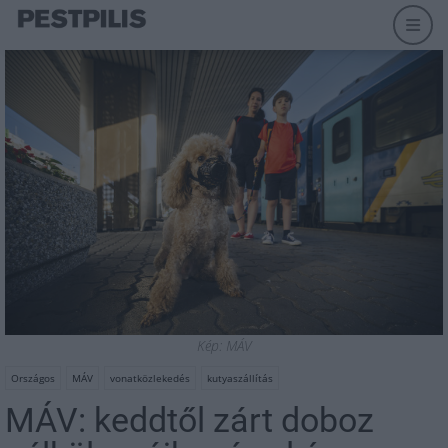
Kép: MÁV
Országos
MÁV
vonatközlekedés
kutyaszállítás
MÁV: keddtől zárt doboz