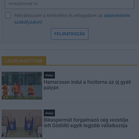
Feliratkozom a hírlevélre és elfogadom az
adatvédelmi
szabályzatot!
FELIRATKOZÁS
LEGOLVASOTTABB
Helyi
Hamarosan indul a focitorna az új gyáli
pályán
Helyi
Bikaspermát forgalmazó cég vezetője
lett Gödöllő egyik legjobb vállalkozója