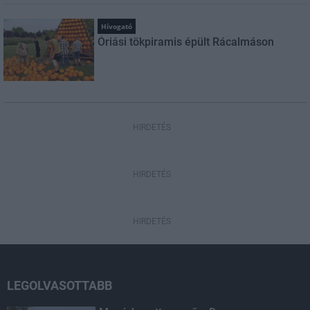
Hívogató
Óriási tökpiramis épült Rácalmáson
HIRDETÉS
HIRDETÉS
HIRDETÉS
LEGOLVASOTTABB