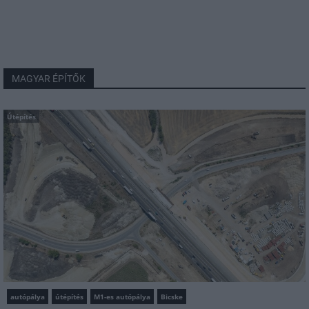
MAGYAR ÉPÍTŐK
Útépítés
autópálya
útépítés
M1-es autópálya
Bicske