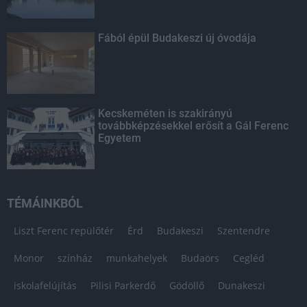
Fából épül Budakeszi új óvodája
Kecskeméten is szakirányú
továbbképzésekkel erősít a Gál Ferenc
Egyetem
TÉMÁINKBÓL
Liszt Ferenc repülőtér
Érd
Budakeszi
Szentendre
Monor
színház
munkahelyek
Budaörs
Cegléd
iskolafelújítás
Pilisi Parkerdő
Gödöllő
Dunakeszi