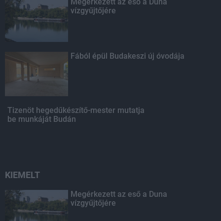
Megérkezett az eső a Duna
vízgyűjtőjére
Fából épül Budakeszi új óvodája
Tizenöt hegedűkészítő-mester mutatja
be munkáját Budán
KIEMELT
Megérkezett az eső a Duna
vízgyűjtőjére