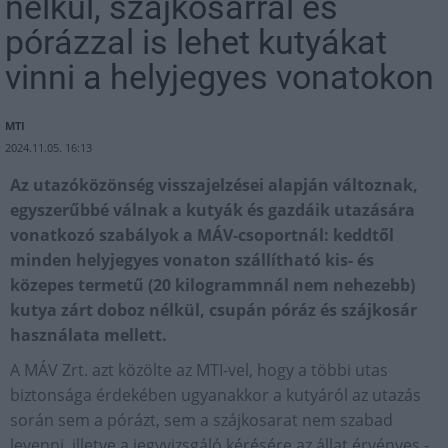
nélkül, szájkosárral és
pórázzal is lehet kutyákat
vinni a helyjegyes vonatokon
MTI
2024.11.05. 16:13
Az utazóközönség visszajelzései alapján változnak,
egyszerűbbé válnak a kutyák és gazdáik utazására
vonatkozó szabályok a MÁV-csoportnál: keddtől
minden helyjegyes vonaton szállítható kis- és
közepes termetű (20 kilogrammnál nem nehezebb)
kutya zárt doboz nélkül, csupán póráz és szájkosár
használata mellett.
A MÁV Zrt. azt közölte az MTI-vel, hogy a többi utas
biztonsága érdekében ugyanakkor a kutyáról az utazás
során sem a pórázt, sem a szájkosarat nem szabad
levenni, illetve a jegyvizsgáló kérésére az állat érvényes -