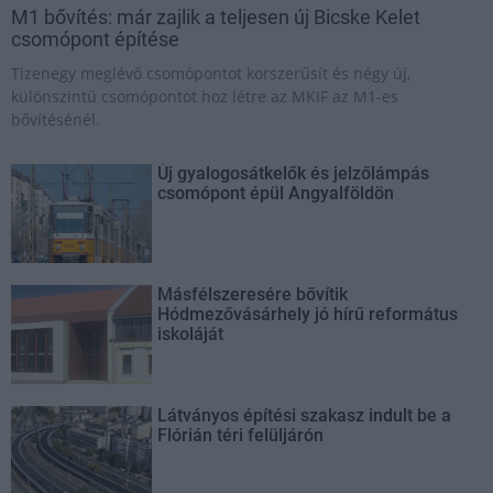
M1 bővítés: már zajlik a teljesen új Bicske Kelet
csomópont építése
Tizenegy meglévő csomópontot korszerűsít és négy új,
különszintű csomópontot hoz létre az MKIF az M1-es
bővítésénél.
Új gyalogosátkelők és jelzőlámpás
csomópont épül Angyalföldön
Másfélszeresére bővítik
Hódmezővásárhely jó hírű református
iskoláját
Látványos építési szakasz indult be a
Flórián téri felüljárón