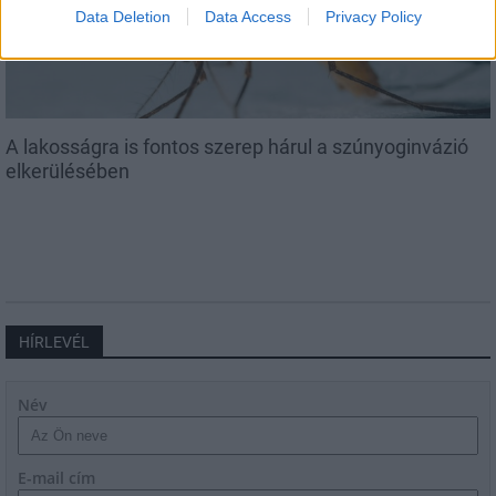
Data Deletion
Data Access
Privacy Policy
A lakosságra is fontos szerep hárul a szúnyoginvázió
elkerülésében
HÍRLEVÉL
Név
E-mail cím