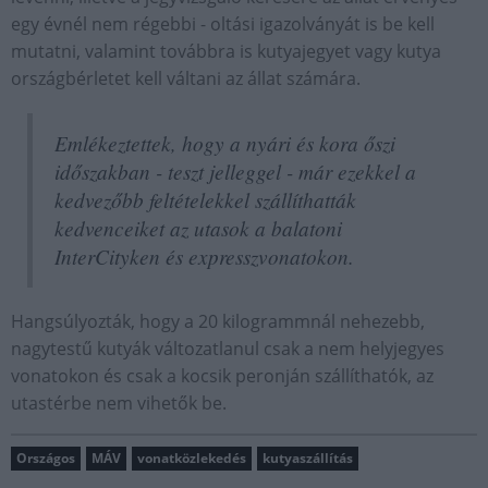
egy évnél nem régebbi - oltási igazolványát is be kell
mutatni, valamint továbbra is kutyajegyet vagy kutya
országbérletet kell váltani az állat számára.
Emlékeztettek, hogy a nyári és kora őszi
időszakban - teszt jelleggel - már ezekkel a
kedvezőbb feltételekkel szállíthatták
kedvenceiket az utasok a balatoni
InterCityken és expresszvonatokon.
Hangsúlyozták, hogy a 20 kilogrammnál nehezebb,
nagytestű kutyák változatlanul csak a nem helyjegyes
vonatokon és csak a kocsik peronján szállíthatók, az
utastérbe nem vihetők be.
Országos
MÁV
vonatközlekedés
kutyaszállítás