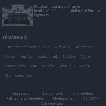
Kecskeméten is szakirányú
továbbképzésekkel erősít a Gál Ferenc
Egyetem
TÉMÁINKBÓL
Liszt Ferenc repülőtér
Érd
Budakeszi
Szentendre
Monor
színház
munkahelyek
Budaörs
Cegléd
iskolafelújítás
Pilisi Parkerdő
Gödöllő
Dunakeszi
Vác
jótékonyság
Impresszum
Szerzői jogok
Adatvédelem
Felhasználási feltételek
Médiaajánlat
BC COMM
Süti beállítások