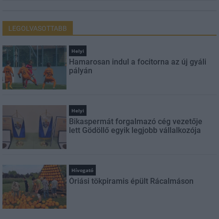
LEGOLVASOTTABB
Helyi
Hamarosan indul a focitorna az új gyáli
pályán
Helyi
Bikaspermát forgalmazó cég vezetője
lett Gödöllő egyik legjobb vállalkozója
Hívogató
Óriási tökpiramis épült Rácalmáson