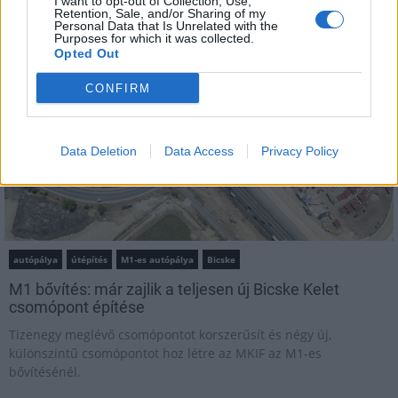
I want to opt-out of Collection, Use,
Retention, Sale, and/or Sharing of my
Personal Data that Is Unrelated with the
Útépítés
Purposes for which it was collected.
Opted Out
CONFIRM
Data Deletion
Data Access
Privacy Policy
autópálya
útépítés
M1-es autópálya
Bicske
M1 bővítés: már zajlik a teljesen új Bicske Kelet
csomópont építése
Tizenegy meglévő csomópontot korszerűsít és négy új,
különszintű csomópontot hoz létre az MKIF az M1-es
bővítésénél.