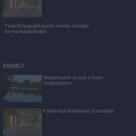
Tizenöt hegedűkészítő-mester mutatja
be munkáját Budán
KIEMELT
Megérkezett az eső a Duna
vízgyűjtőjére
Fából épül Budakeszi új óvodája