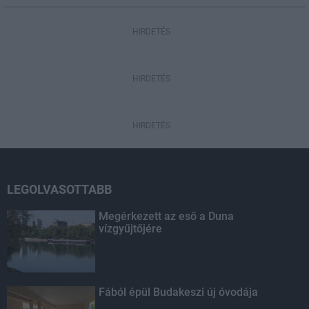
HIRDETÉS
HIRDETÉS
HIRDETÉS
LEGOLVASOTTABB
Megérkezett az eső a Duna
vízgyűjtőjére
Fából épül Budakeszi új óvodája