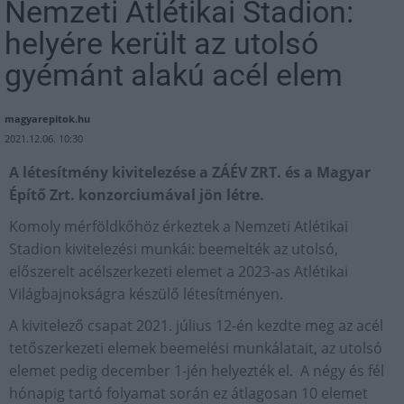
Nemzeti Atlétikai Stadion:
helyére került az utolsó
gyémánt alakú acél elem
magyarepitok.hu
2021.12.06. 10:30
A létesítmény kivitelezése a ZÁÉV ZRT. és a Magyar
Építő Zrt. konzorciumával jön létre.
Komoly mérföldkőhöz érkeztek a Nemzeti Atlétikai
Stadion kivitelezési munkái: beemelték az utolsó,
előszerelt acélszerkezeti elemet a 2023-as Atlétikai
Világbajnokságra készülő létesítményen.
A kivitelező csapat 2021. július 12-én kezdte meg az acél
tetőszerkezeti elemek beemelési munkálatait, az utolsó
elemet pedig december 1-jén helyezték el. A négy és fél
hónapig tartó folyamat során ez átlagosan 10 elemet