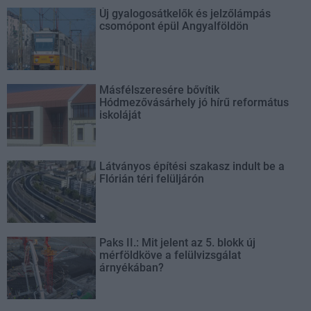
Új gyalogosátkelők és jelzőlámpás
csomópont épül Angyalföldön
Másfélszeresére bővítik
Hódmezővásárhely jó hírű református
iskoláját
Látványos építési szakasz indult be a
Flórián téri felüljárón
Paks II.: Mit jelent az 5. blokk új
mérföldköve a felülvizsgálat
árnyékában?