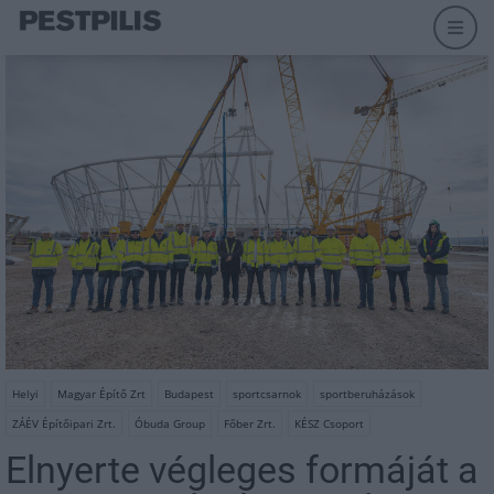
Helyi
Magyar Építő Zrt
Budapest
sportcsarnok
sportberuházások
ZÁÉV Építőipari Zrt.
Óbuda Group
Főber Zrt.
KÉSZ Csoport
Elnyerte végleges formáját a