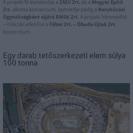
A projekt fő kivitelezője a
ZÁÉV Zrt.
és a
Magyar Építő
Zrt.
alkotta konzorcium, építtetője pedig a
Beruházási
Ügynökségként eljáró BMSK Zrt.
A projekt lebonyolító
– műszaki ellenőre a
Főber Zrt. – Óbuda-Újlak Zrt.
konzorcium.
Egy darab tetőszerkezeti elem súlya
100 tonna