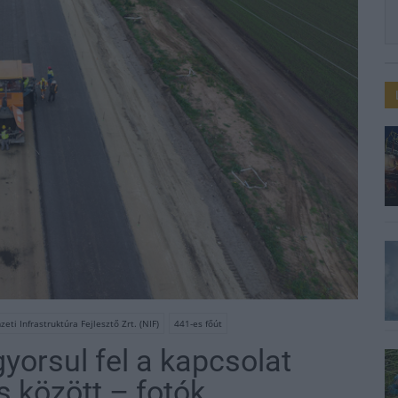
eti Infrastruktúra Fejlesztő Zrt. (NIF)
441-es főút
yorsul fel a kapcsolat
 között – fotók