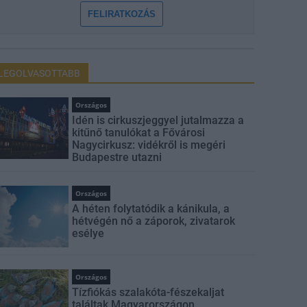
FELIRATKOZÁS
LEGOLVASOTTABB
Országos
Idén is cirkuszjeggyel jutalmazza a
kitűnő tanulókat a Fővárosi
Nagycirkusz: vidékről is megéri
Budapestre utazni
Országos
A héten folytatódik a kánikula, a
hétvégén nő a záporok, zivatarok
esélye
Országos
Tízfiókás szalakóta-fészekaljat
találtak Magyarországon