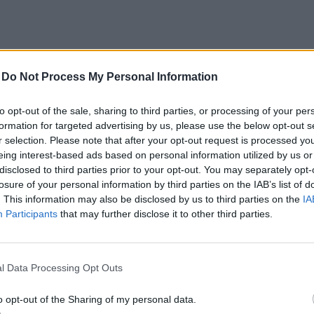
n ugyanis
-
Do Not Process My Personal Information
különálló városrészénél, Katonatelepen a 441-est
keméti 445-ös északi elkerülőtől a Katonatelep
to opt-out of the sale, sharing to third parties, or processing of your per
formation for targeted advertising by us, please use the below opt-out s
glagyári utcáig szélesítést és burkolatmegerősítést
r selection. Please note that after your opt-out request is processed y
eing interest-based ads based on personal information utilized by us or
disclosed to third parties prior to your opt-out. You may separately opt-
ket és kerékpárutat is kialakítanak még, illetve két
losure of your personal information by third parties on the IAB’s list of
. This information may also be disclosed by us to third parties on the
IA
Participants
that may further disclose it to other third parties.
l Data Processing Opt Outs
o opt-out of the Sharing of my personal data.