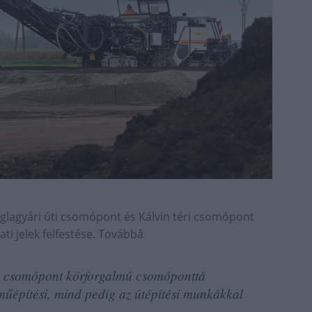
glagyári úti csomópont és Kálvin téri csomópont
ati jelek felfestése. Továbbá
s csomópont körforgalmú csomóponttá
zműépítési, mind pedig az útépítési munkákkal