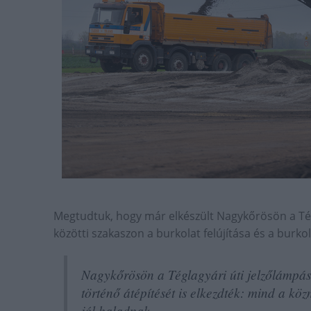
Megtudtuk, hogy már elkészült Nagykőrösön a Té
közötti szakaszon a burkolat felújítása és a burkol
Nagykőrösön a Téglagyári úti jelzőlámpá
történő átépítését is elkezdték: mind a kö
jól haladnak.