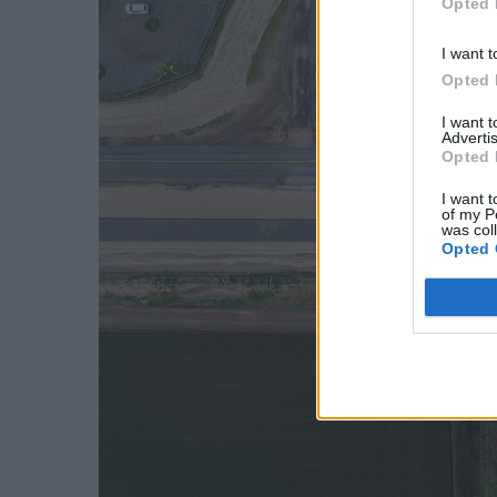
Opted 
I want t
Opted 
I want 
Advertis
Opted 
I want t
of my P
was col
Opted 