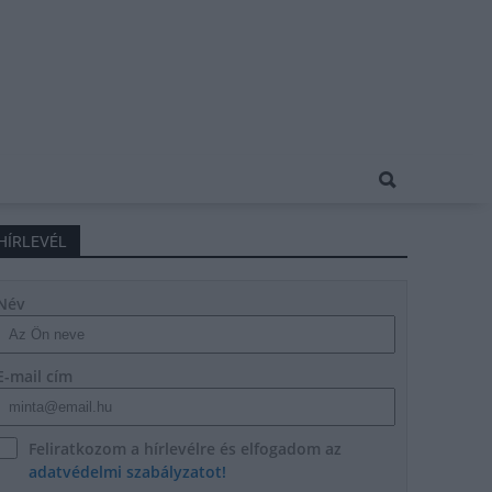
HÍRLEVÉL
Név
E-mail cím
Feliratkozom a hírlevélre és elfogadom az
adatvédelmi szabályzatot!