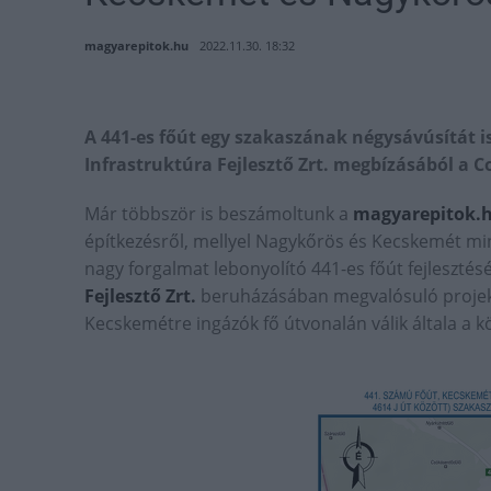
magyarepitok.hu
2022.11.30. 18:32
A 441-es főút egy szakaszának négysávúsítát i
Infrastruktúra Fejlesztő Zrt. megbízásából a C
Már többször is beszámoltunk a
magyarepitok.
építkezésről, mellyel Nagykőrös és Kecskemét min
nagy forgalmat lebonyolító 441-es főút fejlesztésé
Fejlesztő Zrt.
beruházásában megvalósuló projekt 
Kecskemétre ingázók fő útvonalán válik általa a