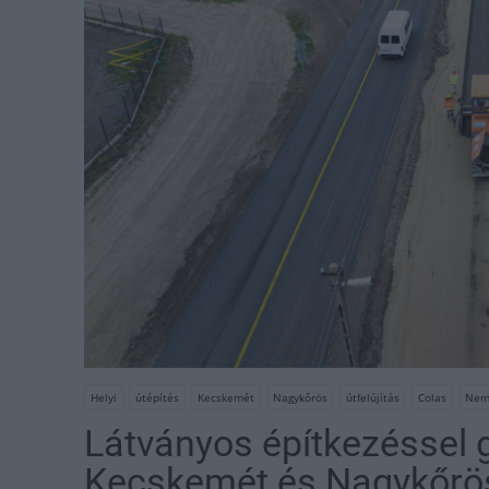
Helyi
útépítés
Kecskemét
Nagykőrös
útfelújítás
Colas
Nemz
Látványos építkezéssel g
Kecskemét és Nagykőrös