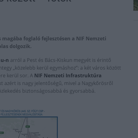
s magába foglaló fejlesztésen a NIF Nemzeti
olas dolgozik.
hu-n
arról a Pest és Bács-Kiskun megyét is érintő
tegy „közelebb kerül egymáshoz”: a két város között
re kerül sor. A
NIF Nemzeti Infrastruktúra
azért is nagy jelentőségű, mivel a Nagykőrösről
 közlekedés biztonságosabbá és gyorsabbá.