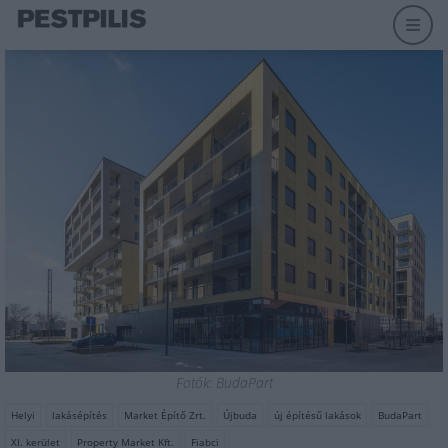
Fotók: BudaPart
Helyi
lakásépítés
Market Építő Zrt.
Újbuda
új építésű lakások
BudaPart
XI. kerület
Property Market Kft.
Fiabci