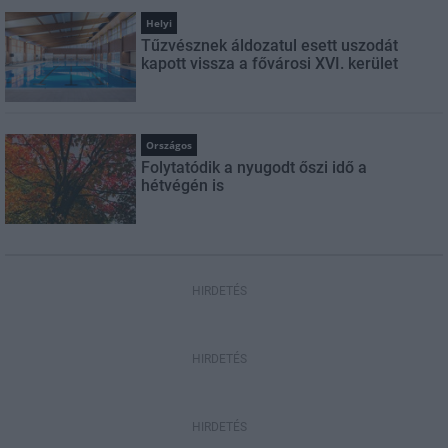
Helyi
Tűzvésznek áldozatul esett uszodát
kapott vissza a fővárosi XVI. kerület
Országos
Folytatódik a nyugodt őszi idő a
hétvégén is
HIRDETÉS
HIRDETÉS
HIRDETÉS