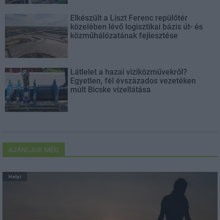
Elkészült a Liszt Ferenc repülőtér
közelében lévő logisztikai bázis út- és
közműhálózatának fejlesztése
Látlelet a hazai víziközművekről?
Egyetlen, fél évszázados vezetéken
múlt Bicske vízellátása
AJÁNLJUK MÉG
Helyi