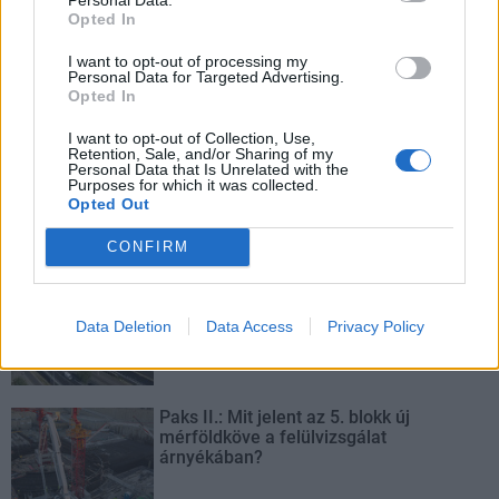
Opted In
I want to opt-out of processing my
Personal Data for Targeted Advertising.
Opted In
Hódmezővásárhely
iskolaépítés
FERROÉP Zrt.
oktatási beruházás
I want to opt-out of Collection, Use,
Retention, Sale, and/or Sharing of my
Másfélszeresére bővítik Hódmezővásárhely jó hírű
Personal Data that Is Unrelated with the
református iskoláját
Purposes for which it was collected.
Opted Out
A Szőnyi Benjámin Általános Iskola fejlesztését a FERROÉP
kivitelezheti; a munkák csaknem egy évig tartanak majd.
CONFIRM
Látványos építési szakasz indult be a
Flórián téri felüljárón
Data Deletion
Data Access
Privacy Policy
Paks II.: Mit jelent az 5. blokk új
mérföldköve a felülvizsgálat
árnyékában?