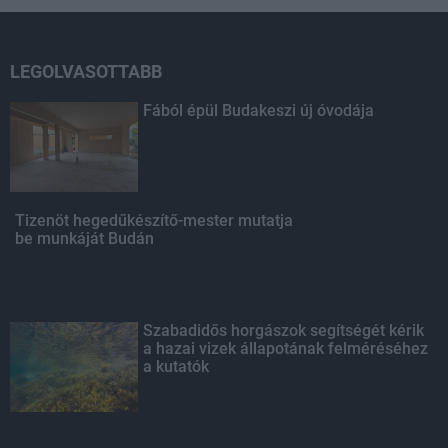
LEGOLVASOTTABB
Fából épül Budakeszi új óvodája
Tizenöt hegedűkészítő-mester mutatja
be munkáját Budán
Szabadidős horgászok segítségét kérik
a hazai vizek állapotának felméréséhez
a kutatók