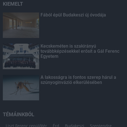
KIEMELT
Fából épül Budakeszi új óvodája
Kecskeméten is szakirányú
továbbképzésekkel erősít a Gál Ferenc
Egyetem
A lakosságra is fontos szerep hárul a
szúnyoginvázió elkerülésében
TÉMÁINKBÓL
Liszt Ferenc repülőtér
Érd
Budakeszi
Szentendre