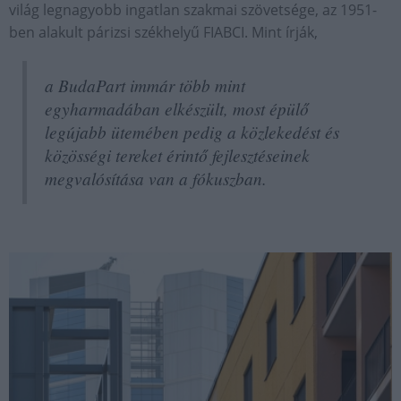
világ legnagyobb ingatlan szakmai szövetsége, az 1951-
ben alakult párizsi székhelyű FIABCI. Mint írják,
a BudaPart immár több mint
egyharmadában elkészült, most épülő
legújabb ütemében pedig a közlekedést és
közösségi tereket érintő fejlesztéseinek
megvalósítása van a fókuszban.