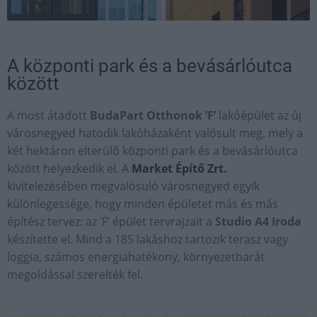
A központi park és a bevásárlóutca
között
A most átadott
BudaPart Otthonok ’F’
lakóépület az új
városnegyed hatodik lakóházaként valósult meg, mely a
két hektáron elterülő központi park és a bevásárlóutca
között helyezkedik el. A
Market Építő Zrt.
kivitelezésében megvalósuló városnegyed egyik
különlegessége, hogy minden épületet más és más
építész tervez: az ’F’ épület tervrajzait a
Studio A4 Iroda
készítette el. Mind a 185 lakáshoz tartozik terasz vagy
loggia, számos energiahatékony, környezetbarát
megoldással szerelték fel.