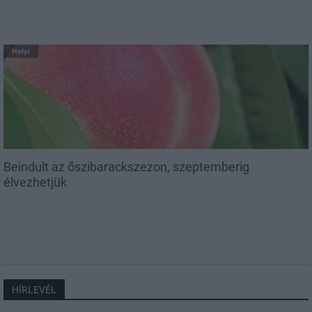
Helyi
Beindult az őszibarackszezon, szeptemberig
élvezhetjük
HÍRLEVÉL