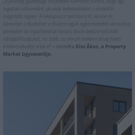
„A jelenlegi gazdasági helyzetben kiemelten fontos, hogy egy
ingatlan otthonként, de akár befektetésként is értékálló
megoldás legyen.
A lakáspiacot tekintve a XI. kerület és
kiemelten a BudaPart a főváros egyik legkeresettebb városrésze,
amelyben az ingatlanárak hosszú távon bebizonyították
válságállóságukat, mi több, az elmúlt években átlag feletti
értéknövekedést értek el”
– mondta
Kiss Ákos, a Property
Market ügyvezetője.