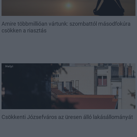
Amire többmillióan vártunk: szombattól másodfokúra
csökken a riasztás
Helyi
Csökkenti Józsefváros az üresen álló lakásállományát