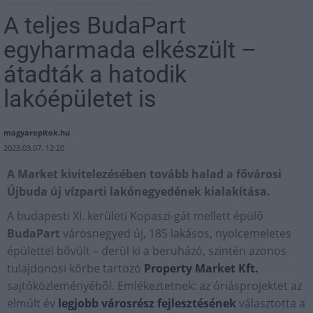
A teljes BudaPart
egyharmada elkészült –
átadták a hatodik
lakóépületet is
magyarepitok.hu
2023.03.07. 12:20
A Market kivitelezésében tovább halad a fővárosi
Újbuda új vízparti lakónegyedének kialakítása.
A budapesti XI. kerületi Kopaszi-gát mellett épülő
BudaPart
városnegyed új, 185 lakásos, nyolcemeletes
épülettel bővült – derül ki a beruházó, szintén azonos
tulajdonosi körbe tartozó
Property Market Kft.
sajtóközleményéből. Emlékeztetnek: az óriásprojektet az
elmúlt év
legjobb városrész fejlesztésének
választotta a