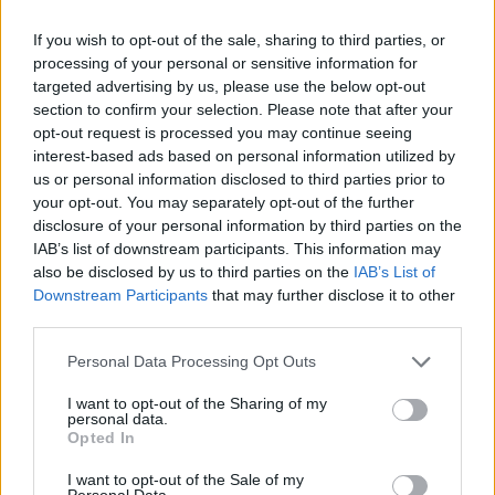
If you wish to opt-out of the sale, sharing to third parties, or
processing of your personal or sensitive information for
Helyi
lakásépítés
Market Építő Zrt.
Újbuda
új építésű lakások
targeted advertising by us, please use the below opt-out
section to confirm your selection. Please note that after your
BudaPart
XI. kerület
Property Market Kft.
Fiabci
opt-out request is processed you may continue seeing
interest-based ads based on personal information utilized by
us or personal information disclosed to third parties prior to
your opt-out. You may separately opt-out of the further
disclosure of your personal information by third parties on the
IAB’s list of downstream participants. This information may
MAGYAR ÉPÍTŐK
also be disclosed by us to third parties on the
IAB’s List of
Downstream Participants
that may further disclose it to other
third parties.
Mi épül?
Personal Data Processing Opt Outs
I want to opt-out of the Sharing of my
personal data.
Opted In
I want to opt-out of the Sale of my
Personal Data.