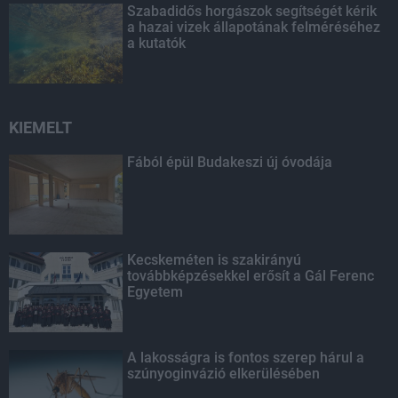
Szabadidős horgászok segítségét kérik
a hazai vizek állapotának felméréséhez
a kutatók
KIEMELT
Fából épül Budakeszi új óvodája
Kecskeméten is szakirányú
továbbképzésekkel erősít a Gál Ferenc
Egyetem
A lakosságra is fontos szerep hárul a
szúnyoginvázió elkerülésében