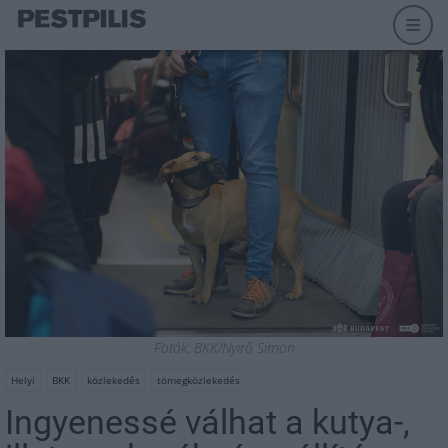
Fotók: BKK/Nyirő Simon
Helyi
BKK
közlekedés
tömegközlekedés
Ingyenessé válhat a kutya-,