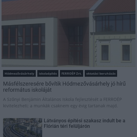
Hódmezővásárhely
iskolaépítés
FERROÉP Zrt.
oktatási beruházás
Másfélszeresére bővítik Hódmezővásárhely jó hírű
református iskoláját
A Szőnyi Benjámin Általános Iskola fejlesztését a FERROÉP
kivitelezheti; a munkák csaknem egy évig tartanak majd.
Látványos építési szakasz indult be a
Flórián téri felüljárón