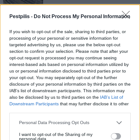
Pestpilis -
Do Not Process My Personal Information
Paks II.: Mit jelent az 5. blokk új
mérföldköve a felülvizsgálat
árnyékában?
If you wish to opt-out of the sale, sharing to third parties, or
processing of your personal or sensitive information for
targeted advertising by us, please use the below opt-out
section to confirm your selection. Please note that after your
Elkészült a Liszt Ferenc repülőtér
közelében lévő logisztikai bázis út- és
opt-out request is processed you may continue seeing
közműhálózatának fejlesztése
interest-based ads based on personal information utilized by
us or personal information disclosed to third parties prior to
your opt-out. You may separately opt-out of the further
disclosure of your personal information by third parties on the
Látlelet a hazai víziközművekről?
IAB’s list of downstream participants. This information may
Egyetlen, fél évszázados vezetéken
also be disclosed by us to third parties on the
IAB’s List of
múlt Bicske vízellátása
Downstream Participants
that may further disclose it to other
third parties.
Personal Data Processing Opt Outs
I want to opt-out of the Sharing of my
AJÁNLJUK MÉG
personal data.