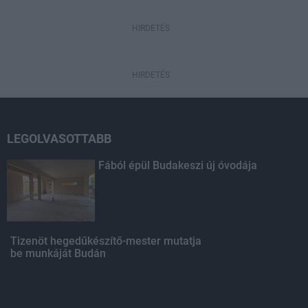
HIRDETÉS
HIRDETÉS
LEGOLVASOTTABB
Fából épül Budakeszi új óvodája
Tizenöt hegedűkészítő-mester mutatja
be munkáját Budán