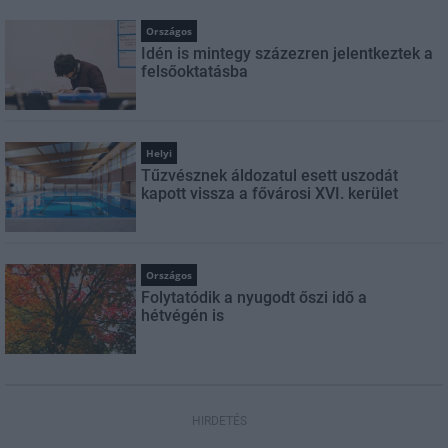
Országos
Idén is mintegy százezren jelentkeztek a
felsőoktatásba
Helyi
Tűzvésznek áldozatul esett uszodát
kapott vissza a fővárosi XVI. kerület
Országos
Folytatódik a nyugodt őszi idő a
hétvégén is
HIRDETÉS