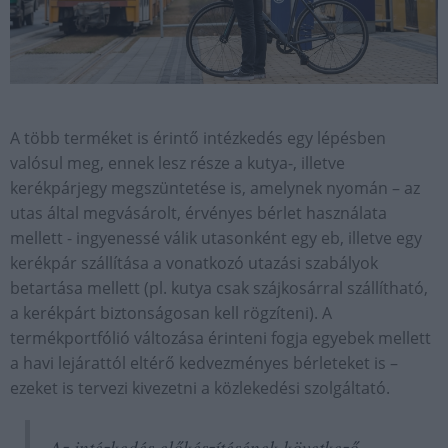
A több terméket is érintő intézkedés egy lépésben
valósul meg, ennek lesz része a kutya-, illetve
kerékpárjegy megszüntetése is, amelynek nyomán – az
utas által megvásárolt, érvényes bérlet használata
mellett - ingyenessé válik utasonként egy eb, illetve egy
kerékpár szállítása a vonatkozó utazási szabályok
betartása mellett (pl. kutya csak szájkosárral szállítható,
a kerékpárt biztonságosan kell rögzíteni). A
termékportfólió változása érinteni fogja egyebek mellett
a havi lejárattól eltérő kedvezményes bérleteket is –
ezeket is tervezi kivezetni a közlekedési szolgáltató.
Az intézkedés előkészítésének következő