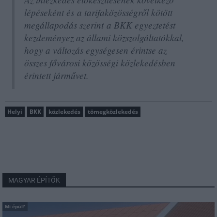
lépéseként és a tarifaközösségről kötött
megállapodás szerint a BKK egyeztetést
kezdeményez az állami közszolgáltatókkal,
hogy a változás egységesen érintse az
összes fővárosi közösségi közlekedésben
érintett járművet.
Helyi
BKK
közlekedés
tömegközlekedés
MAGYAR ÉPÍTŐK
Mi épül?