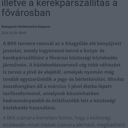
illetve a kerékpárszállítás a
fővárosban
Budapesti Közlekedési Központ
2024.10.29. 09:45
A BKK terveire rezonál az a Közgyűlés elé benyújtott
javaslat, amely ingyenessé tenné a kutya- és
kerékpárszállítást a fővárosi közösségi közlekedés
járművein. A közlekedésszervező cég több változást
is tervez a jövő év elejétől, amelyek nyomán még
tovább egyszerűsödik a jegy- és bérletkínálat. Mindez
összehangban áll a március 1-jével életbe lépett
tarifareformmal, amelynek köszönhetően
kedvezményesebb és átláthatóbb lett a közösségi
közlekedés használata.
A BKK számára kiemelten fontos, hogy a közösségi
közlekedés minél többek számára elérhető, megfizethető