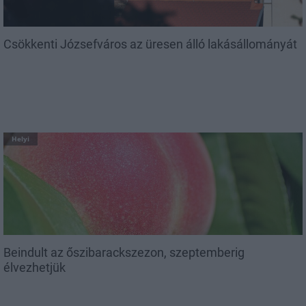
Csökkenti Józsefváros az üresen álló lakásállományát
Helyi
Beindult az őszibarackszezon, szeptemberig
élvezhetjük