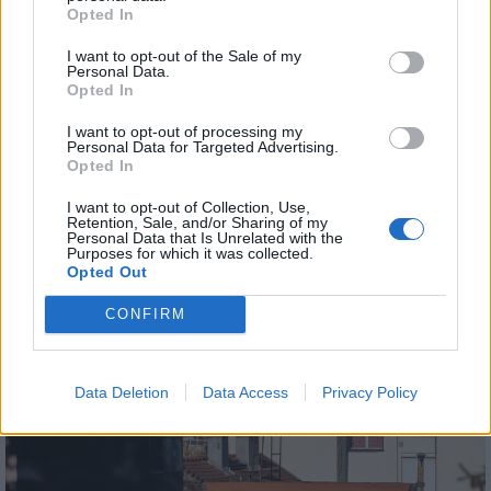
Opted In
Helyi
I want to opt-out of the Sale of my
Personal Data.
Opted In
I want to opt-out of processing my
Personal Data for Targeted Advertising.
Opted In
I want to opt-out of Collection, Use,
Retention, Sale, and/or Sharing of my
Amire többmillióan vártunk: szombattól másodfokúra
Personal Data that Is Unrelated with the
csökken a riasztás
Purposes for which it was collected.
Opted Out
CONFIRM
Helyi
Data Deletion
Data Access
Privacy Policy