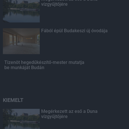
vízgyűjtőjére
Fából épül Budakeszi új óvodája
Tizenöt hegedűkészítő-mester mutatja
be munkáját Budán
KIEMELT
Megérkezett az eső a Duna
vízgyűjtőjére