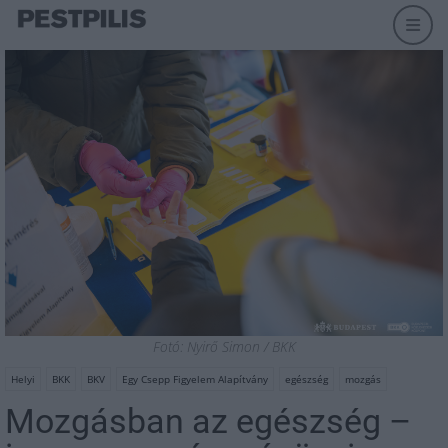
Fotó: Nyirő Simon / BKK
Helyi
BKK
BKV
Egy Csepp Figyelem Alapítvány
egészség
mozgás
Mozgásban az egészség –