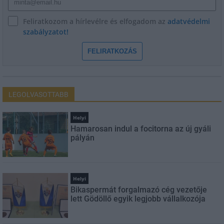
Feliratkozom a hírlevélre és elfogadom az
adatvédelmi
szabályzatot!
FELIRATKOZÁS
LEGOLVASOTTABB
Helyi
Hamarosan indul a focitorna az új gyáli
pályán
Helyi
Bikaspermát forgalmazó cég vezetője
lett Gödöllő egyik legjobb vállalkozója