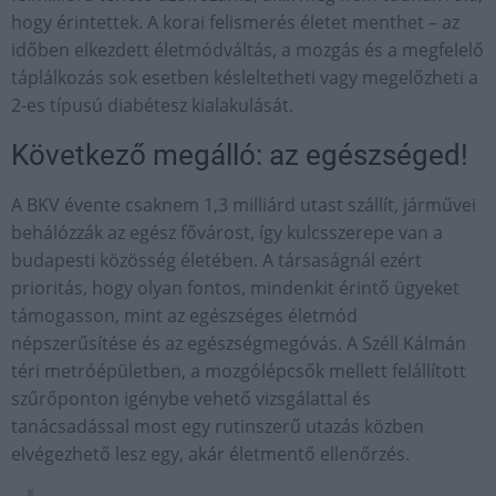
hogy érintettek. A korai felismerés életet menthet – az
időben elkezdett életmódváltás, a mozgás és a megfelelő
táplálkozás sok esetben késleltetheti vagy megelőzheti a
2-es típusú diabétesz kialakulását.
Következő megálló: az egészséged!
A BKV évente csaknem 1,3 milliárd utast szállít, járművei
behálózzák az egész fővárost, így kulcsszerepe van a
budapesti közösség életében. A társaságnál ezért
prioritás, hogy olyan fontos, mindenkit érintő ügyeket
támogasson, mint az egészséges életmód
népszerűsítése és az egészségmegóvás. A Széll Kálmán
téri metróépületben, a mozgólépcsők mellett felállított
szűrőponton igénybe vehető vizsgálattal és
tanácsadással most egy rutinszerű utazás közben
elvégezhető lesz egy, akár életmentő ellenőrzés.