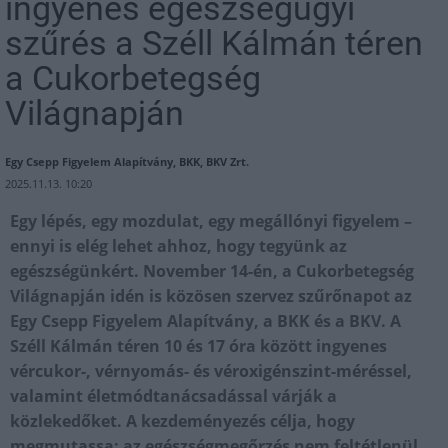
ingyenes egészségügyi
szűrés a Széll Kálmán téren
a Cukorbetegség
Világnapján
Egy Csepp Figyelem Alapítvány, BKK, BKV Zrt.
2025.11.13. 10:20
Egy lépés, egy mozdulat, egy megállónyi figyelem –
ennyi is elég lehet ahhoz, hogy tegyünk az
egészségünkért. November 14-én, a Cukorbetegség
Világnapján idén is közösen szervez szűrőnapot az
Egy Csepp Figyelem Alapítvány, a BKK és a BKV. A
Széll Kálmán téren 10 és 17 óra között ingyenes
vércukor-, vérnyomás- és véroxigénszint-méréssel,
valamint életmódtanácsadással várják a
közlekedőket. A kezdeményezés célja, hogy
megmutassa: az egészségmegőrzés nem feltétlenül