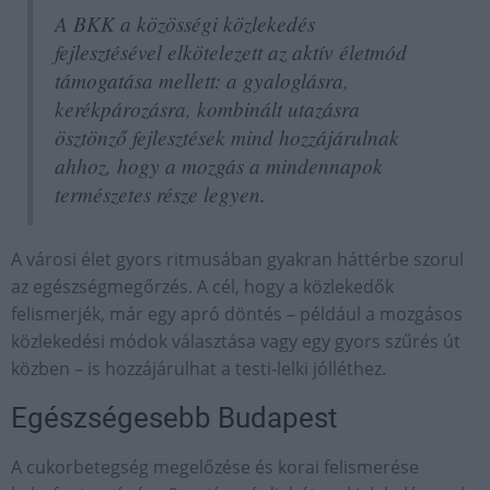
A BKK a közösségi közlekedés
fejlesztésével elkötelezett az aktív életmód
támogatása mellett: a gyaloglásra,
kerékpározásra, kombinált utazásra
ösztönző fejlesztések mind hozzájárulnak
ahhoz, hogy a mozgás a mindennapok
természetes része legyen.
A városi élet gyors ritmusában gyakran háttérbe szorul
az egészségmegőrzés. A cél, hogy a közlekedők
felismerjék, már egy apró döntés – például a mozgásos
közlekedési módok választása vagy egy gyors szűrés út
közben – is hozzájárulhat a testi-lelki jólléthez.
Egészségesebb Budapest
A cukorbetegség megelőzése és korai felismerése