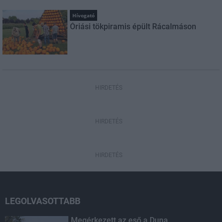
Hívogató
Óriási tökpiramis épült Rácalmáson
HIRDETÉS
HIRDETÉS
HIRDETÉS
LEGOLVASOTTABB
Megérkezett az eső a Duna