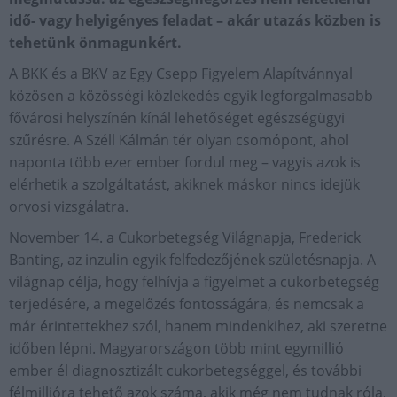
idő- vagy helyigényes feladat – akár utazás közben is
tehetünk önmagunkért.
A BKK és a BKV az Egy Csepp Figyelem Alapítvánnyal
közösen a közösségi közlekedés egyik legforgalmasabb
fővárosi helyszínén kínál lehetőséget egészségügyi
szűrésre. A Széll Kálmán tér olyan csomópont, ahol
naponta több ezer ember fordul meg – vagyis azok is
elérhetik a szolgáltatást, akiknek máskor nincs idejük
orvosi vizsgálatra.
November 14. a Cukorbetegség Világnapja, Frederick
Banting, az inzulin egyik felfedezőjének születésnapja. A
világnap célja, hogy felhívja a figyelmet a cukorbetegség
terjedésére, a megelőzés fontosságára, és nemcsak a
már érintettekhez szól, hanem mindenkihez, aki szeretne
időben lépni. Magyarországon több mint egymillió
ember él diagnosztizált cukorbetegséggel, és további
félmillióra tehető azok száma, akik még nem tudnak róla,