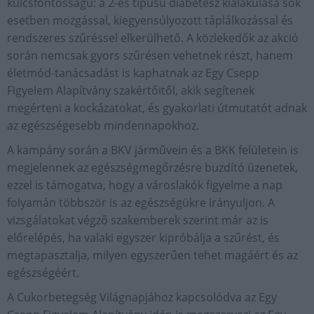
kulcsfontosságú: a 2-es típusú diabétesz kialakulása sok
esetben mozgással, kiegyensúlyozott táplálkozással és
rendszeres szűréssel elkerülhető. A közlekedők az akció
során nemcsak gyors szűrésen vehetnek részt, hanem
életmód-tanácsadást is kaphatnak az Egy Csepp
Figyelem Alapítvány szakértőitől, akik segítenek
megérteni a kockázatokat, és gyakorlati útmutatót adnak
az egészségesebb mindennapokhoz.
A kampány során a BKV járművein és a BKK felületein is
megjelennek az egészségmegőrzésre buzdító üzenetek,
ezzel is támogatva, hogy a városlakók figyelme a nap
folyamán többször is az egészségükre irányuljon. A
vizsgálatokat végző szakemberek szerint már az is
előrelépés, ha valaki egyszer kipróbálja a szűrést, és
megtapasztalja, milyen egyszerűen tehet magáért és az
egészségéért.
A Cukorbetegség Világnapjához kapcsolódva az Egy