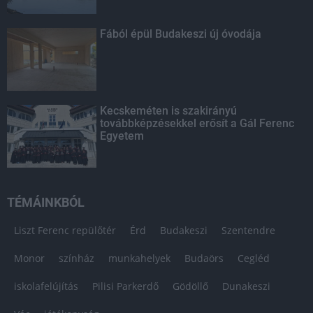
Fából épül Budakeszi új óvodája
Kecskeméten is szakirányú
továbbképzésekkel erősít a Gál Ferenc
Egyetem
TÉMÁINKBÓL
Liszt Ferenc repülőtér
Érd
Budakeszi
Szentendre
Monor
színház
munkahelyek
Budaörs
Cegléd
iskolafelújítás
Pilisi Parkerdő
Gödöllő
Dunakeszi