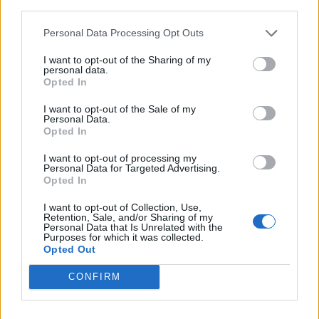
M1 bővítés: már zajlik a teljesen új Bicske Kelet
third parties.
csomópont építése
Personal Data Processing Opt Outs
Tizenegy meglévő csomópontot korszerűsít és négy új,
különszintű csomópontot hoz létre az MKIF az M1-es
I want to opt-out of the Sharing of my
personal data.
bővítésénél.
Opted In
Új gyalogosátkelők és jelzőlámpás
I want to opt-out of the Sale of my
Personal Data.
csomópont épül Angyalföldön
Opted In
I want to opt-out of processing my
Personal Data for Targeted Advertising.
Opted In
Másfélszeresére bővítik
Hódmezővásárhely jó hírű református
I want to opt-out of Collection, Use,
iskoláját
Retention, Sale, and/or Sharing of my
Personal Data that Is Unrelated with the
Purposes for which it was collected.
Opted Out
Látványos építési szakasz indult be a
Flórián téri felüljárón
CONFIRM