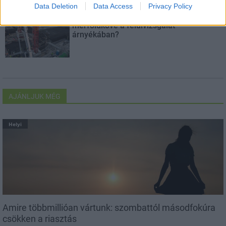
Data Deletion
Data Access
Privacy Policy
Paks II.: Mit jelent az 5. blokk új
mérföldköve a felülvizsgálat
árnyékában?
AJÁNLJUK MÉG
Helyi
Amire többmillióan vártunk: szombattól másodfokúra
csökken a riasztás