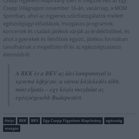
Csepp Figyelem Alapítvány idén is megszervezi az Egy
Csepp Világnapot november 16-án, vasárnap, a MOM
Sportban, ahol az ingyenes szűrővizsgálatok mellett
egészségügyi előadások, mozgásos programok,
koncertek és családi játékok várják az érdeklődőket, és
ahol a gyerekek és felnőttek együtt, játékos formában
tanulhatnak a megelőzésről és az egészségtudatos
életmódról.
A BKK és a BKV az idei kampánnyal is
szeretné kifejezni: a városi közlekedés több,
mint eljutás – egy közös mozdulat az
egészségesebb Budapestért.
Helyi
BKK
BKV
Egy Csepp Figyelem Alapítvány
egészség
mozgás