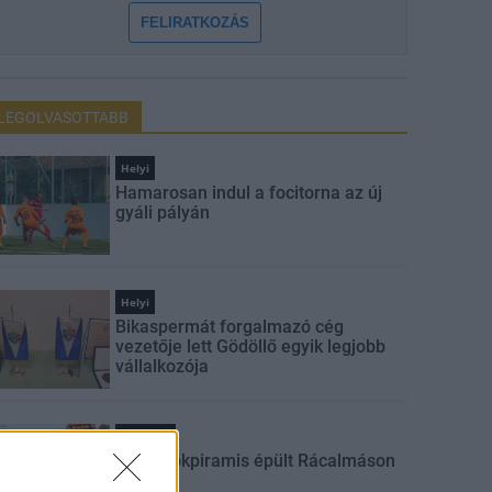
FELIRATKOZÁS
LEGOLVASOTTABB
Helyi
Hamarosan indul a focitorna az új
gyáli pályán
Helyi
Bikaspermát forgalmazó cég
vezetője lett Gödöllő egyik legjobb
vállalkozója
Hívogató
Óriási tökpiramis épült Rácalmáson