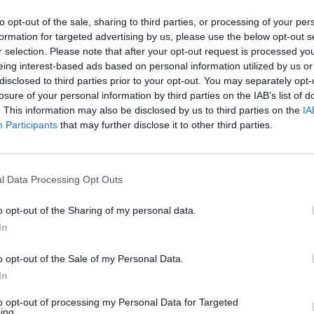
to opt-out of the sale, sharing to third parties, or processing of your per
formation for targeted advertising by us, please use the below opt-out s
r selection. Please note that after your opt-out request is processed y
eing interest-based ads based on personal information utilized by us or
disclosed to third parties prior to your opt-out. You may separately opt-
losure of your personal information by third parties on the IAB’s list of
. This information may also be disclosed by us to third parties on the
IA
Participants
that may further disclose it to other third parties.
Új gyalogosátkelők és jelzőlámpás
csomópont épül Angyalföldön
l Data Processing Opt Outs
o opt-out of the Sharing of my personal data.
In
Másfélszeresére bővítik
Hódmezővásárhely jó hírű
református iskoláját
o opt-out of the Sale of my Personal Data.
In
to opt-out of processing my Personal Data for Targeted
Látványos építési szakasz indult
ing.