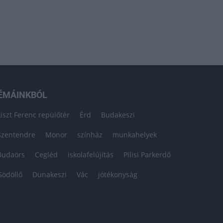
ÉMÁINKBÓL
Liszt Ferenc repülőtér
Érd
Budakeszi
Szentendre
Monor
színház
munkahelyek
Budaörs
Cegléd
iskolafelújítás
Pilisi Parkerdő
Gödöllő
Dunakeszi
Vác
jótékonyság