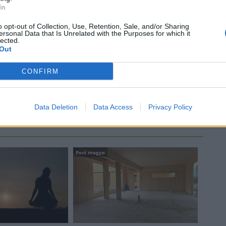
be a Flórián téri felüljárón
In
o opt-out of Collection, Use, Retention, Sale, and/or Sharing
t
ersonal Data that Is Unrelated with the Purposes for which it
lected.
Out
Paks II.: Mit jelent az 5. blokk új
mérföldköve a felülvizsgálat
árnyékában?
CONFIRM
Data Deletion
Data Access
Privacy Policy
Pest megye