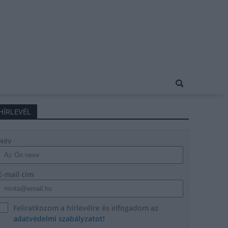
HÍRLEVÉL
Név
E-mail cím
Feliratkozom a hírlevélre és elfogadom az
adatvédelmi szabályzatot!