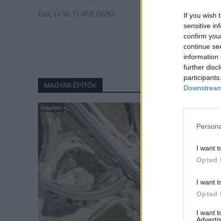
Fax: (+36 1) 468 0680
If you wish 
sensitive in
confirm you
continue se
information 
further disc
participants
MAGYAR ÉPÍTŐK
Downstream 
Útépítés
Persona
I want t
Opted 
I want t
Opted 
I want 
Advertis