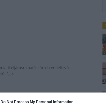
iatti eljárásra hatáskörrel rendelkező
etősége:
-
Do Not Process My Personal Information