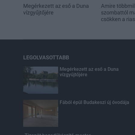
Megérkezett az eső a Duna
Amire többmill
vízgyűjtőjére
szombattól m
csökken a ria
LEGOLVASOTTABB
Megérkezett az eső a Duna
vízgyűjtőjére
Fából épül Budakeszi új óvodája