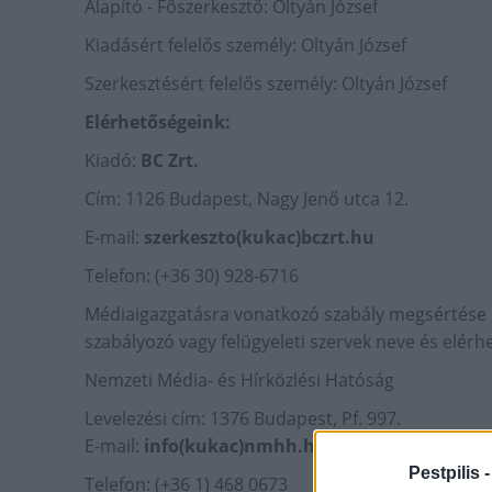
Alapító - Főszerkesztő: Oltyán József
Kiadásért felelős személy: Oltyán József
Szerkesztésért felelős személy: Oltyán József
Elérhetőségeink:
Kiadó:
BC Zrt.
Cím: 1126 Budapest, Nagy Jenő utca 12.
E-mail:
szerkeszto(kukac)bczrt.hu
Telefon: (+36 30) 928-6716
Médiaigazgatásra vonatkozó szabály megsértése m
szabályozó vagy felügyeleti szervek neve és elérh
Nemzeti Média- és Hírközlési Hatóság
Levelezési cím: 1376 Budapest, Pf. 997.
E-mail:
info(kukac)nmhh.hu
Pestpilis 
Telefon: (+36 1) 468 0673