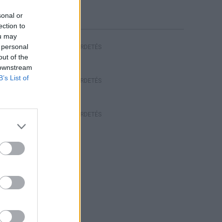
sonal or
ection to
ou may
 personal
HIRDETÉS
out of the
 downstream
B’s List of
HIRDETÉS
HIRDETÉS