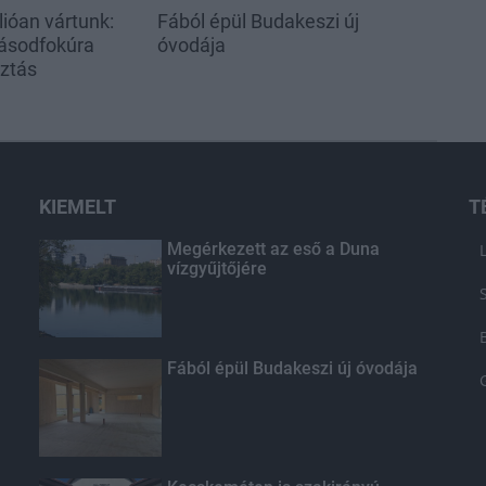
ióan vártunk:
Fából épül Budakeszi új
ásodfokúra
óvodája
sztás
KIEMELT
T
Megérkezett az eső a Duna
vízgyűjtőjére
Fából épül Budakeszi új óvodája