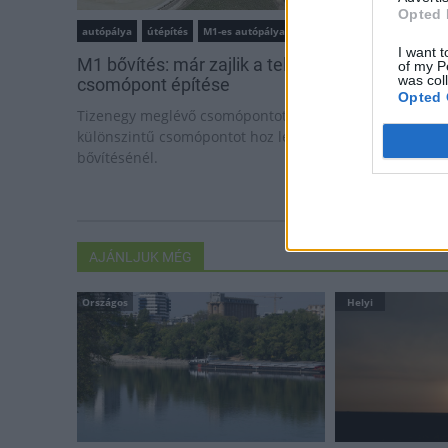
Opted 
autópálya
útépítés
M1-es autópálya
Bicske
I want t
M1 bővítés: már zajlik a teljesen új Bicske Kele
of my P
was col
csomópont építése
Opted 
Tizenegy meglévő csomópontot korszerűsít és négy új,
különszintű csomópontot hoz létre az MKIF az M1-es
bővítésénél.
AJÁNLJUK MÉG
Országos
Helyi