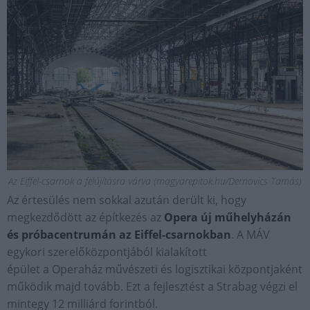
Az Eiffel-csarnok a felújításra várva (magyarepitok.hu/Dernovics Tamás)
Az értesülés nem sokkal azután derült ki, hogy
megkezdődött az építkezés az
Opera új műhelyházán
és próbacentrumán az Eiffel-csarnokban
. A MÁV
egykori szerelőközpontjából kialakított
épület a Operaház művészeti és logisztikai központjaként
működik majd tovább. Ezt a fejlesztést a Strabag végzi el
mintegy 12 milliárd forintból.