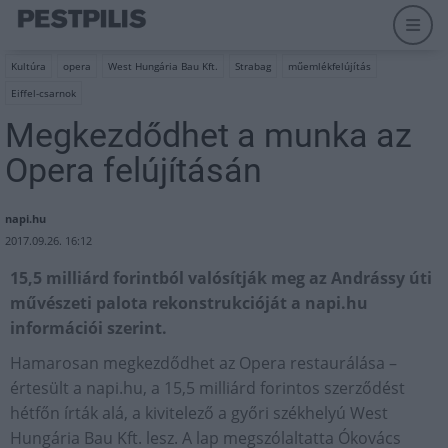
Kultúra
opera
West Hungária Bau Kft.
Strabag
műemlékfelújítás
Eiffel-csarnok
Megkezdődhet a munka az
Opera felújításán
napi.hu
2017.09.26. 16:12
15,5 milliárd forintból valósítják meg az Andrássy úti
művészeti palota rekonstrukcióját a napi.hu
információi szerint.
Hamarosan megkezdődhet az Opera restaurálása –
értesült a napi.hu, a 15,5 milliárd forintos szerződést
hétfőn írták alá, a kivitelező a győri székhelyú West
Hungária Bau Kft. lesz. A lap megszólaltatta Ókovács