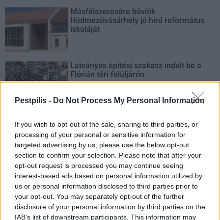
Másfélszeresére bővítik
Hódmezővásárhely jó hírű református
iskoláját
Látványos építési szakasz indult be a
Flórián téri felüljárón
Pestpilis -
Do Not Process My Personal Information
If you wish to opt-out of the sale, sharing to third parties, or
processing of your personal or sensitive information for
AJÁNLJUK MÉG
targeted advertising by us, please use the below opt-out
section to confirm your selection. Please note that after your
opt-out request is processed you may continue seeing
Helyi
interest-based ads based on personal information utilized by
us or personal information disclosed to third parties prior to
your opt-out. You may separately opt-out of the further
disclosure of your personal information by third parties on the
IAB’s list of downstream participants. This information may