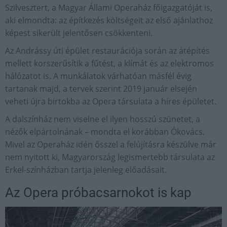
Szilvesztert, a Magyar Állami Operaház főigazgatóját is,
aki elmondta: az építkezés költségeit az első ajánlathoz
képest sikerült jelentősen csökkenteni.
Az Andrássy úti épület restaurációja során az átépítés
mellett korszerűsítik a fűtést, a klímát és az elektromos
hálózatot is. A munkálatok várhatóan másfél évig
tartanak majd, a tervek szerint 2019 január elsején
veheti újra birtokba az Opera társulata a híres épületet.
A dalszínház nem viselne el ilyen hosszú szünetet, a
nézők elpártolnának – mondta el korábban Ókovács.
Mivel az Operaház idén ősszel a felújításra készülve már
nem nyitott ki, Magyarország legismertebb társulata az
Erkel-színházban tartja jelenleg előadásait.
Az Opera próbacsarnokot is kap