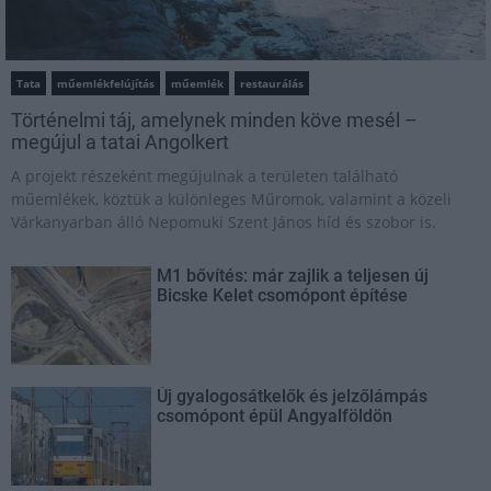
Tata
műemlékfelújítás
műemlék
restaurálás
Történelmi táj, amelynek minden köve mesél –
megújul a tatai Angolkert
A projekt részeként megújulnak a területen található
műemlékek, köztük a különleges Műromok, valamint a közeli
Várkanyarban álló Nepomuki Szent János híd és szobor is.
M1 bővítés: már zajlik a teljesen új
Bicske Kelet csomópont építése
Új gyalogosátkelők és jelzőlámpás
csomópont épül Angyalföldön