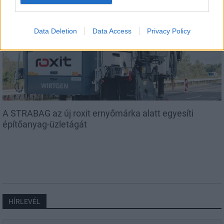
Országos
Data Deletion
Data Access
Privacy Policy
A STRABAG az új roxit ernyőmárka alatt egyesíti
építőanyag-üzletágát
HÍRLEVÉL