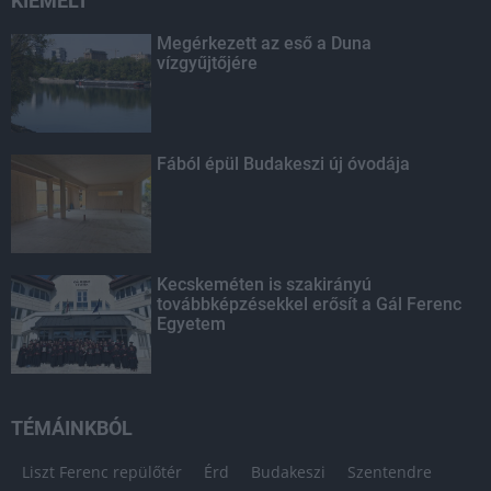
KIEMELT
Megérkezett az eső a Duna
vízgyűjtőjére
Fából épül Budakeszi új óvodája
Kecskeméten is szakirányú
továbbképzésekkel erősít a Gál Ferenc
Egyetem
TÉMÁINKBÓL
Liszt Ferenc repülőtér
Érd
Budakeszi
Szentendre