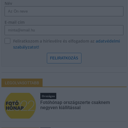
Név
E-mail cím
Feliratkozom a hírlevélre és elfogadom az
adatvédelmi
szabályzatot!
FELIRATKOZÁS
LEGOLVASOTTABB
Országos
Fotóhónap országszerte csaknem
negyven kiállítással