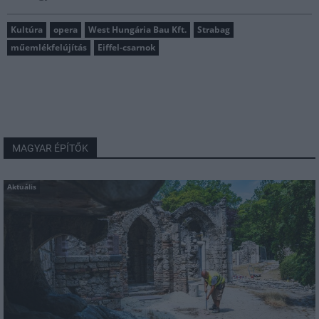
Kultúra
opera
West Hungária Bau Kft.
Strabag
műemlékfelújítás
Eiffel-csarnok
MAGYAR ÉPÍTŐK
Aktuális