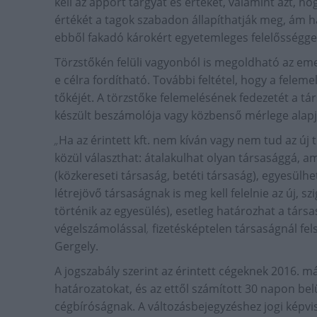
kell az apport tárgyát és értékét, valamint azt, ho
értékét a tagok szabadon állapíthatják meg, ám ha
ebből fakadó károkért egyetemleges felelősséggel
Törzstőkén felüli vagyonból is megoldható az eme
e célra fordítható. További feltétel, hogy a felem
tőkéjét. A törzstőke felemelésének fedezetét a 
készült beszámolója vagy közbenső mérlege alapján
„
Ha az érintett kft. nem kíván vagy nem tud az ú
közül választhat: átalakulhat olyan társasággá, a
(közkereseti társaság, betéti társaság), egyesülh
létrejövő társaságnak is meg kell felelnie az új,
történik az egyesülés), esetleg határozhat a tár
végelszámolással
,
fizetésképtelen társaságnál fel
Gergely.
A jogszabály szerint az érintett cégeknek 2016. m
határozatokat, és az ettől számított 30 napon belü
cégbíróságnak. A változásbejegyzéshez jogi képvise