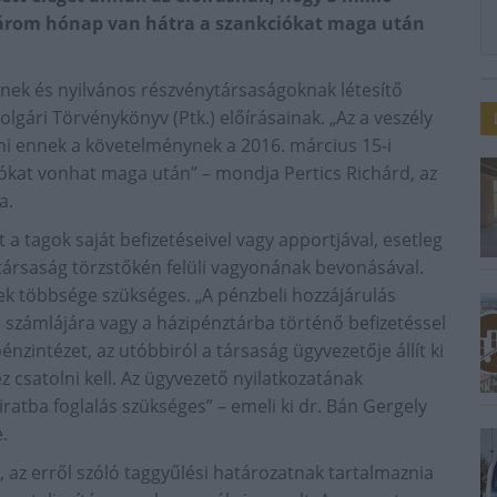
 három hónap van hátra a szankciókat maga után
ek és nyilvános részvénytársaságoknak létesítő
olgári Törvénykönyv (Ptk.) előírásainak. „Az a veszély
ni ennek a követelménynek a 2016. március 15-i
ókat vonhat maga után” – mondja Pertics Richárd, az
a.
a tagok saját befizetéseivel vagy apportjával, esetleg
 társaság törzstőkén felüli vagyonának bevonásával.
 többsége szükséges. „A pénzbeli hozzájárulás
 számlájára vagy a házipénztárba történő befizetéssel
nzintézet, az utóbbiról a társaság ügyvezetője állít ki
z csatolni kell. Az ügyvezető nyilatkozatának
atba foglalás szükséges” – emeli ki dr. Bán Gergely
.
 az erről szóló taggyűlési határozatnak tartalmaznia