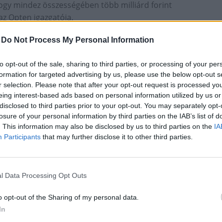
ogy mindez összességében több milliárd forint
az Opten igazgatója.
gésze jól jár a változtatással, mert a törzstőke
-
Do Not Process My Personal Information
 nagyobb súllyal vállalnak felelősséget cégeik
 nemcsak akkor jelent pozitív változást, amikor
to opt-out of the sale, sharing to third parties, or processing of your per
rülő társaság, hanem már azzal is hozzájárul a
formation for targeted advertising by us, please use the below opt-out s
néséhez, hogy meg sem alakulnak azok a kft.-k,
r selection. Please note that after your opt-out request is processed y
végzésére” hívtak volna életre. „Ez határozott
eing interest-based ads based on personal information utilized by us or
disclosed to third parties prior to your opt-out. You may separately opt-
r meg is látszanak a cégalapításokban” – értékel az
losure of your personal information by third parties on the IAB’s list of
. This information may also be disclosed by us to third parties on the
IA
Participants
that may further disclose it to other third parties.
nek el a szükséges változásokkal, életbe léphetnek a
péseként a cégbíróság törvényességi felügyeleti
a törvényes működés helyreállítása érdekében.
l Data Processing Opt Outs
o opt-out of the Sharing of my personal data.
In