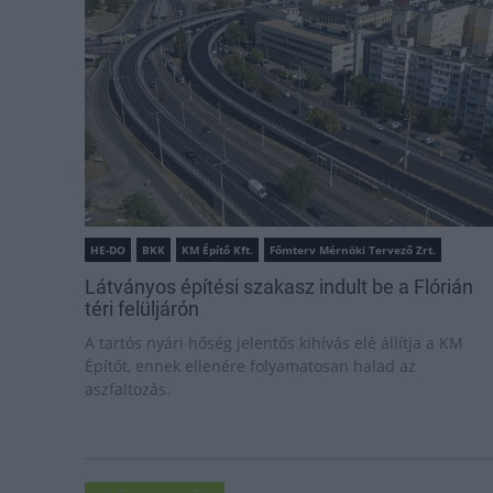
HE-DO
BKK
KM Építő Kft.
Főmterv Mérnöki Tervező Zrt.
Látványos építési szakasz indult be a Flórián
téri felüljárón
A tartós nyári hőség jelentős kihívás elé állítja a KM
Építőt, ennek ellenére folyamatosan halad az
aszfaltozás.