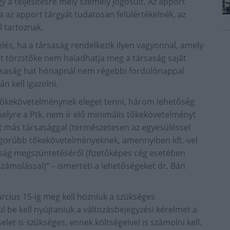
gy a teljesítésre mely személy jogosult. Az apport
 az apport tárgyát tudatosan felülértékelnék, az
 tartoznak.
lés, ha a társaság rendelkezik ilyen vagyonnal, amely
elt törzstőke nem haladhatja meg a társaság saját
társaság hat hónapnál nem régebbi fordulónappal
 kell igazolni.
j tőkekövetelménynek eleget tenni, három lehetőség
melyre a Ptk. nem ír elő minimális tőkekövetelményt
et más társasággal (természetesen az egyesüléssel
 szigorúbb tőkekövetelményeknek, amennyiben kft.-vel
saság megszüntetéséről (fizetőképes cég esetében
számolással)” – ismerteti a lehetőségeket dr. Bán
árcius 15-ig meg kell hozniuk a szükséges
l be kell nyújtaniuk a változásbejegyzési kérelmet a
let is szükséges, ennek költségeivel is számolni kell.