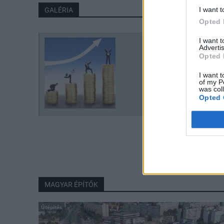
I want t
GALÉRIA
Opted 
I want 
Advertis
Opted 
I want t
of my P
was col
Opted 
MAGYAR ÉPÍTŐK
Útépítés