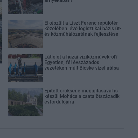
árnyékában?
Elkészült a Liszt Ferenc repülőtér
közelében lévő logisztikai bázis út-
és közműhálózatának fejlesztése
Látlelet a hazai víziközművekről?
Egyetlen, fél évszázados
vezetéken múlt Bicske vízellátása
Épített öröksége megújításával is
készül Mohács a csata ötszázadik
évfordulójára