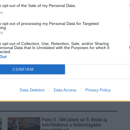
o opt-out of the Sale of my Personal Data.
In
to opt-out of processing my Personal Data for Targeted
ing.
In
o opt-out of Collection, Use, Retention, Sale, and/or Sharing
ersonal Data that Is Unrelated with the Purposes for which it
lected.
Out
CONFIRM
Data Deletion
Data Access
Privacy Policy
Paks II.: Mit jelent az 5. blokk új
mérföldköve a felülvizsgálat