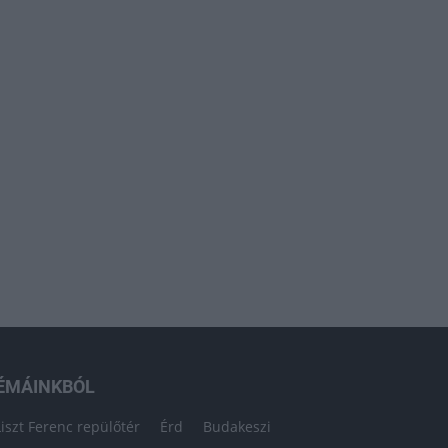
ÉMÁINKBÓL
Liszt Ferenc repülőtér
Érd
Budakeszi