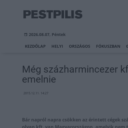
2026.08.07, Péntek
KEZDŐLAP
HELYI
ORSZÁGOS
FÓKUSZBAN
Még százharmincezer kft
emelnie
2015.12.11. 14:27
Bár napról napra csökken az érintett cégek sz
olyan kft. van Magyarországon, amelyik nem te