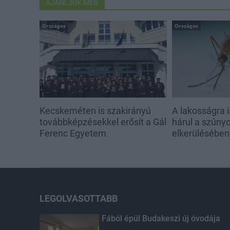
AJÁNLJUK MÉG
Országos
Országos
Kecskeméten is szakirányú
A lakosságra i
továbbképzésekkel erősít a Gál
hárul a szúny
Ferenc Egyetem
elkerülésében
LEGOLVASOTTABB
Fából épül Budakeszi új óvodája