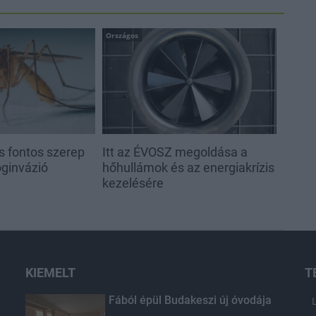
Országos
s fontos szerep
Itt az ÉVOSZ megoldása a
oginvázió
hőhullámok és az energiakrízis
kezelésére
KIEMELT
T
Fából épül Budakeszi új óvodája