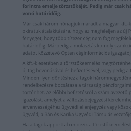
forintra emelje törzstőkéjét. Pedig már csak
vonó határidőig.
Már csak három hónapjuk maradt a magyar kft.-kn
okiratuk átalakítására, hogy az megfeleljen az új P
fenyeget, hogy több tízezer cég nem fog megfelel
határidőig. Márpedig a mulasztás komoly szankci
adatot közzétevő Opten céginformációs igazgatój
A kft.-k esetében a törzstőkeemelés megtörténhet 
új tag bevonásával és befizetésével, vagy pedig a
Minden ilyen döntéshez a tagok háromnegyedének
rendelkezésre bocsátása a társaság pénzforgalmi
történhet. Az előbbi befizetésről a számlavezető pé
igazolást, amelyet a változásbejegyzési kérelemhe
érvényességéhez ügyvédi ellenjegyzés vagy közokir
ügyvéd, a Bán és Karika Ügyvédi Társulás vezetője
Ha a tagok apporttal rendezik a törzstőkeemelést,