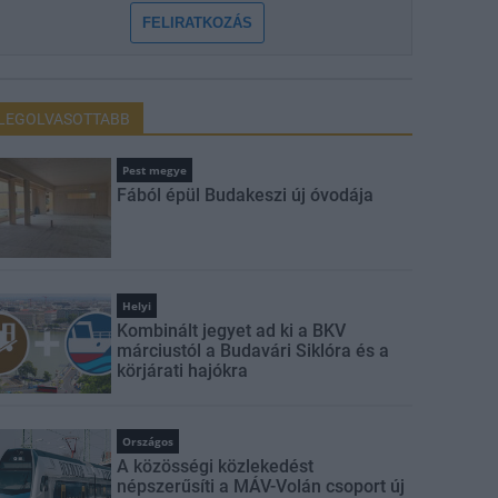
FELIRATKOZÁS
LEGOLVASOTTABB
Pest megye
Fából épül Budakeszi új óvodája
Helyi
Kombinált jegyet ad ki a BKV
márciustól a Budavári Siklóra és a
körjárati hajókra
Országos
A közösségi közlekedést
népszerűsíti a MÁV-Volán csoport új