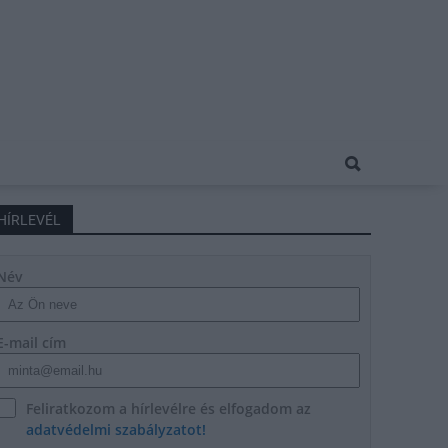
HÍRLEVÉL
Név
E-mail cím
Feliratkozom a hírlevélre és elfogadom az
adatvédelmi szabályzatot!