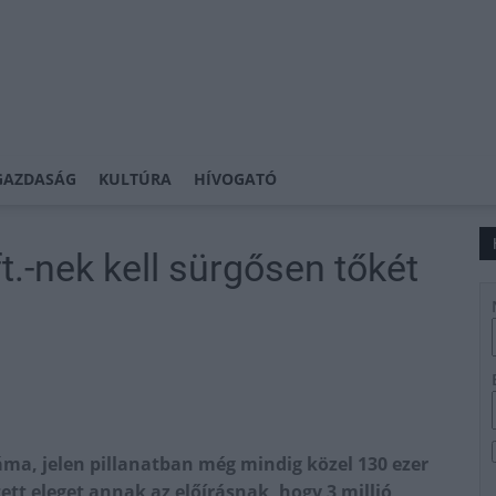
GAZDASÁG
KULTÚRA
HÍVOGATÓ
.-nek kell sürgősen tőkét
áma, jelen pillanatban még mindig közel 130 ezer
tt eleget annak az előírásnak, hogy 3 millió