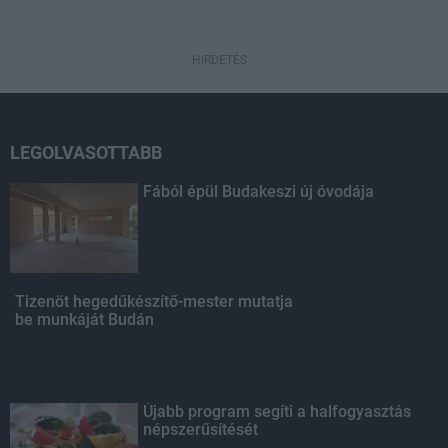
HIRDETÉS
LEGOLVASOTTABB
Fából épül Budakeszi új óvodája
Tizenöt hegedűkészítő-mester mutatja
be munkáját Budán
Újabb program segíti a halfogyasztás
népszerűsítését