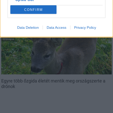
Regionális nagyvállalatok útjára lépett a Duna Group
CONFIRM
Data Deletion
Data Access
Privacy Policy
Országos
Egyre több őzgida életét mentik meg országszerte a
drónok