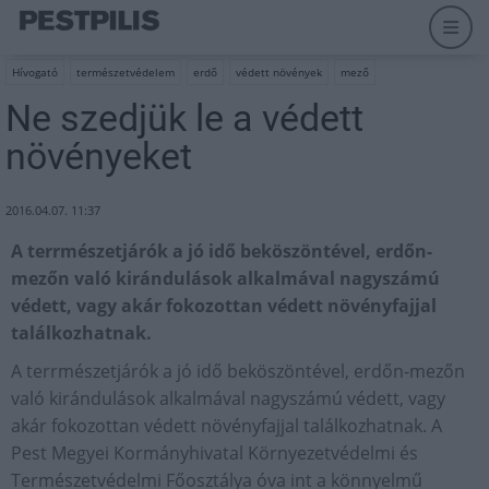
Hívogató
természetvédelem
erdő
védett növények
mező
Ne szedjük le a védett
növényeket
2016.04.07. 11:37
A terrmészetjárók a jó idő beköszöntével, erdőn-
mezőn való kirándulások alkalmával nagyszámú
védett, vagy akár fokozottan védett növényfajjal
találkozhatnak.
A terrmészetjárók a jó idő beköszöntével, erdőn-mezőn
való kirándulások alkalmával nagyszámú védett, vagy
akár fokozottan védett növényfajjal találkozhatnak. A
Pest Megyei Kormányhivatal Környezetvédelmi és
Természetvédelmi Főosztálya óva int a könnyelmű