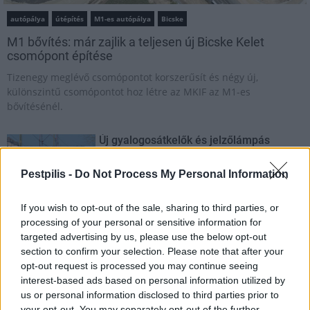
autópálya
útépítés
M1-es autópálya
Bicske
M1 bővítés: már zajlik a teljesen új Bicske Kelet
csomópont építése
Tizenegy meglévő csomópontot korszerűsít és négy új,
különszintű csomópontot hoz létre az MKIF az M1-es
bővítésénél.
Új gyalogosátkelők és jelzőlámpás
csomópont épül Angyalföldön
Pestpilis -
Do Not Process My Personal Information
If you wish to opt-out of the sale, sharing to third parties, or
Másfélszeresére bővítik
processing of your personal or sensitive information for
Hódmezővásárhely jó hírű református
targeted advertising by us, please use the below opt-out
iskoláját
section to confirm your selection. Please note that after your
opt-out request is processed you may continue seeing
interest-based ads based on personal information utilized by
Látványos építési szakasz indult be a
us or personal information disclosed to third parties prior to
Flórián téri felüljárón
your opt-out. You may separately opt-out of the further