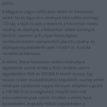
kötött.
A Magyarországon előforduló védett és fokozottan
védett fás és lágyszárú növények köre széles (mintegy
770 faj), a fajok listáját a védett és a fokozottan védett
növény- és állatfajok, a fokozottan védett barlangok
köréről, valamint az Európai Közösségben
természetvédelmi szempontból jelentős növény- és
állatfajok közzétételéről szóló 13/2001 (V. 9.) KöM
rendelet tartalmazza.
A védett, illetve fokozottan védett növényfajok
egyedeinek eszmei értéke a fenti rendelet szerint
egyedenként 5000 és 250 000 Ft között mozog. Egy
tavaszi csokor összeállításához begyűjtött, esetleg védett
növények szedésével nagyon könnyen átlépheti a gyűjtő
a 100 000 Ft-os összeghatárt, melytől tette már
bűncselekménynek számít. Emellett a védett fajok
leszedéséért, engedély nélküli begyűjtéséért a