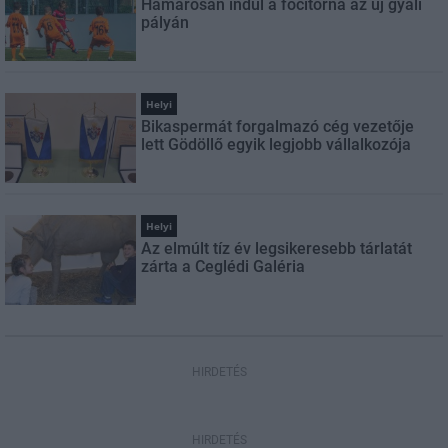
Hamarosan indul a focitorna az új gyáli
pályán
Helyi
Bikaspermát forgalmazó cég vezetője
lett Gödöllő egyik legjobb vállalkozója
Helyi
Az elmúlt tíz év legsikeresebb tárlatát
zárta a Ceglédi Galéria
HIRDETÉS
HIRDETÉS