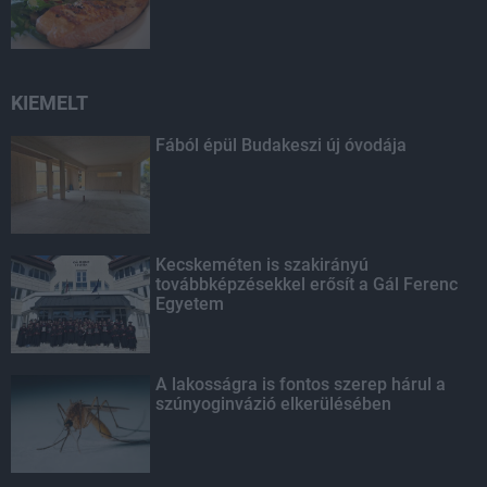
KIEMELT
Fából épül Budakeszi új óvodája
Kecskeméten is szakirányú
továbbképzésekkel erősít a Gál Ferenc
Egyetem
A lakosságra is fontos szerep hárul a
szúnyoginvázió elkerülésében