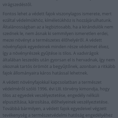
virágszedéstől.
Fontos lehet a védett fajok viszonylagos ismerete, mert
ezáltal védelmükhöz, kíméletükhöz is hozzájárulhatunk.
Általánosságban az a legbiztosabb, ha a kirándulók nem
szednek le, nem ásnak ki semmilyen ismeretlen erdei,
mezei növényt a természetes élőhelyéről. A védett
növényfajok egyedeinek minden része védelmet élvez,
így a növényrészek gyűjtése is tilos. A vadvirágok
általában leszedés után gyorsan el is hervadnak, így nem
okoznak tartós örömöt a begyűjtőnek, azonban a ritkább
fajok állományaira káros hatással lehetnek.
A védett növényfajokkal kapcsolatban a természet
védelméről szóló 1996. évi LIII. törvény kimondja, hogy
tilos az egyedek veszélyeztetése, engedély nélküli
elpusztítása, károsítása, élőhelyeinek veszélyeztetése.
Továbbá bármilyen, a védett fajok egyedeivel végzett
tevékenység a természetvédelmi hatóság engedélyéhez