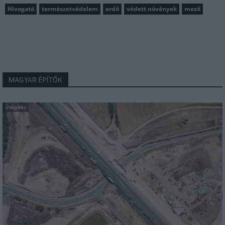
Hívogató
természetvédelem
erdő
védett növények
mező
MAGYAR ÉPÍTŐK
Útépítés