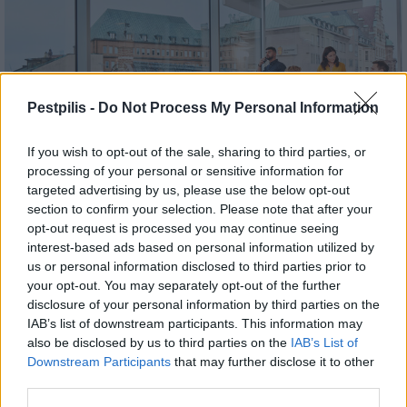
Pestpilis -
Do Not Process My Personal Information
If you wish to opt-out of the sale, sharing to third parties, or
processing of your personal or sensitive information for
targeted advertising by us, please use the below opt-out
Lindab
energiahatékonyság
igényvezérelt szellőztetés
Lindab légtechnika
section to confirm your selection. Please note that after your
opt-out request is processed you may continue seeing
Nem az üres, hanem az okosan működő épület
interest-based ads based on personal information utilized by
energiatakarékos
us or personal information disclosed to third parties prior to
A home office ösztönzésével is próbálták enyhíteni az
your opt-out. You may separately opt-out of the further
energiaválságot Magyarországon, ám - nem az üres, hanem az
disclosure of your personal information by third parties on the
okosan működő épület energiatakarékos. Tartós eredményt az
IAB’s list of downstream participants. This information may
épületgépészet rendszerszintű, a tényleges használathoz
also be disclosed by us to third parties on the
IAB’s List of
igazodó működtetése hozhat az irodai, az ipari és a lakossági
Downstream Participants
that may further disclose it to other
szektorban egyaránt. Egyre sürgetőbb, hogy az épületek csak
third parties.
ott és akkor használjanak energiát, ahol és amikor arra valóban