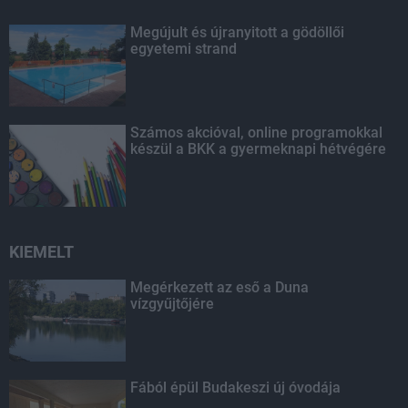
Megújult és újranyitott a gödöllői
egyetemi strand
Számos akcióval, online programokkal
készül a BKK a gyermeknapi hétvégére
KIEMELT
Megérkezett az eső a Duna
vízgyűjtőjére
Fából épül Budakeszi új óvodája