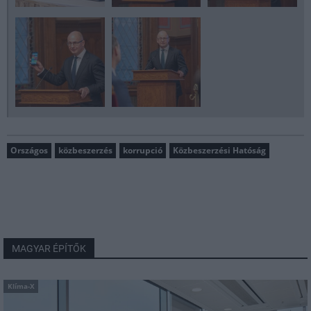
Országos
közbeszerzés
korrupció
Közbeszerzési Hatóság
MAGYAR ÉPÍTŐK
Klíma-X