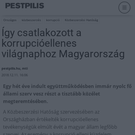
Országos
közbeszerzés
korrupció
Közbeszerzési Hatóság
Így csatlakozott a
korrupcióellenes
világnaphoz Magyarország
pestpilis.hu, mti
2018.12.11. 16:06
Egy hét éve indult együttműködésben immár nyolc fő
állami szerv vesz részt a tisztább közélet
megteremtésében.
A Közbeszerzési Hatóság szervezésében az
Országházban értékelték korrupcióellenes
tevékenységük elmúlt évét a magyar állam legfőbb
szervei. Az esemény a korrupció elleni küzdelem