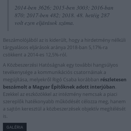
2014-ben 3626; 2015-ben 3003; 2016-ban
870; 2017-ben 482; 2018. 48. hetéig 287
volt ezen eljárások száma.
Beszámolójából az is kiderült, hogy a hirdetmény nélküli
tárgyalásos eljárások aránya 2018-ban 5,17%-ra
csökkent a 2014-es 12,5%-ról.
A Közbeszerzési Hatóságnak egy további hangsúlyos
tevékenysége a kommunikációs csatornáinak a
megújítása, melyekről Rigó Csaba korábban
részletesen
beszámolt a Magyar Építőknek adott interjúban
.
Ezekkel az eszközökkel az intézmény nemcsak a piaci
szereplők hatékonyabb működését célozza meg, hanem
a sajtón keresztül a közbeszerzések objektív megítélését
is.
GALÉRIA