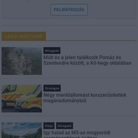
FELIRATKOZÁS
LEGOLVASOTTABB
Hívogató
Múlt és a jelen találkozik Pomáz és
Szentendre között, a Kő-hegy oldalában
Országos
Négy mentőállomást korszerűsítettek
magánadományból
Helyi
Hívogató
Így halad az M3-as mogyoródi