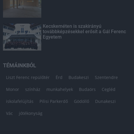
Kecskeméten is szakirányú
továbbképzésekkel erősít a Gál Ferenc
Egyetem
TÉMÁINKBÓL
Liszt Ferenc repülőtér
Érd
Budakeszi
Szentendre
Monor
színház
munkahelyek
Budaörs
Cegléd
iskolafelújítás
Pilisi Parkerdő
Gödöllő
Dunakeszi
Vác
jótékonyság