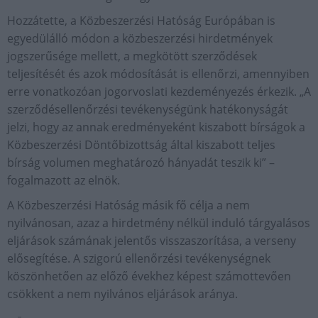
Hozzátette, a Közbeszerzési Hatóság Európában is
egyedülálló módon a közbeszerzési hirdetmények
jogszerűsége mellett, a megkötött szerződések
teljesítését és azok módosítását is ellenőrzi, amennyiben
erre vonatkozóan jogorvoslati kezdeményezés érkezik. „A
szerződésellenőrzési tevékenységünk hatékonyságát
jelzi, hogy az annak eredményeként kiszabott bírságok a
Közbeszerzési Döntőbizottság által kiszabott teljes
bírság volumen meghatározó hányadát teszik ki” –
fogalmazott az elnök.
A Közbeszerzési Hatóság másik fő célja a nem
nyilvánosan, azaz a hirdetmény nélkül induló tárgyalásos
eljárások számának jelentős visszaszorítása, a verseny
elősegítése. A szigorú ellenőrzési tevékenységnek
köszönhetően az előző évekhez képest számottevően
csökkent a nem nyilvános eljárások aránya.