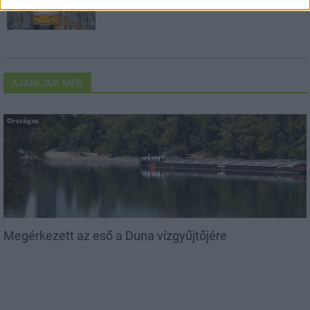
AJÁNLJUK MÉG
Országos
Megérkezett az eső a Duna vízgyűjtőjére