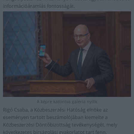
információáramlás fontosságát.
A képre kattintva galéria nyílik
Rigó Csaba, a Közbeszerzési Hatóság elnöke az
eseményen tartott beszámolójában kiemelte a
Közbeszerzési Döntőbizottság tevékenységét, mely
következetes bírságolási gyakorlatot tart fenn.