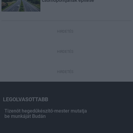
csomópontjának építése
HIRDETÉS
HIRDETÉS
HIRDETÉS
LEGOLVASOTTABB
Tizenöt hegedűkészítő-mester mutatja
be munkáját Budán