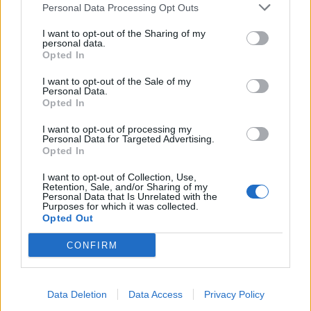
szükség van. A Lindab légtechnikai rendszerei ezt a szemléletet
Personal Data Processing Opt Outs
képviselik, mérhető eredményekkel alátámasztva.
I want to opt-out of the Sharing of my
personal data.
Újragondolják Lipótváros rejtett, zöld
Opted In
parkját
I want to opt-out of the Sale of my
Personal Data.
Opted In
I want to opt-out of processing my
Történelmi táj, amelynek minden köve
Personal Data for Targeted Advertising.
mesél – megújul a tatai Angolkert
Opted In
I want to opt-out of Collection, Use,
Retention, Sale, and/or Sharing of my
Personal Data that Is Unrelated with the
Purposes for which it was collected.
M1 bővítés: már zajlik a teljesen új
Opted Out
Bicske Kelet csomópont építése
CONFIRM
Új gyalogosátkelők és jelzőlámpás
Data Deletion
Data Access
Privacy Policy
csomópont épül Angyalföldön