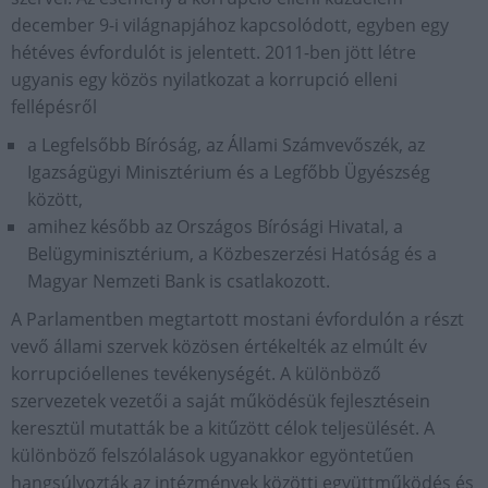
december 9-i világnapjához kapcsolódott, egyben egy
hétéves évfordulót is jelentett. 2011-ben jött létre
ugyanis egy közös nyilatkozat a korrupció elleni
fellépésről
a Legfelsőbb Bíróság, az Állami Számvevőszék, az
Igazságügyi Minisztérium és a Legfőbb Ügyészség
között,
amihez később az Országos Bírósági Hivatal, a
Belügyminisztérium, a Közbeszerzési Hatóság és a
Magyar Nemzeti Bank is csatlakozott.
A Parlamentben megtartott mostani évfordulón a részt
vevő állami szervek közösen értékelték az elmúlt év
korrupcióellenes tevékenységét. A különböző
szervezetek vezetői a saját működésük fejlesztésein
keresztül mutatták be a kitűzött célok teljesülését. A
különböző felszólalások ugyanakkor egyöntetűen
hangsúlyozták az intézmények közötti együttműködés és