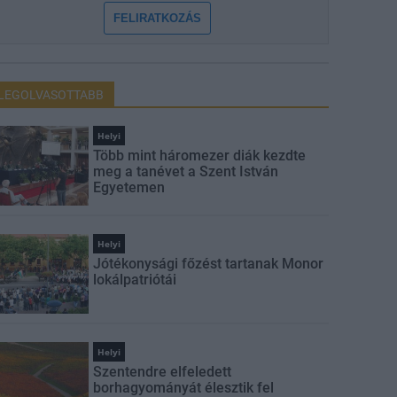
FELIRATKOZÁS
LEGOLVASOTTABB
Helyi
Több mint háromezer diák kezdte
meg a tanévet a Szent István
Egyetemen
Helyi
Jótékonysági főzést tartanak Monor
lokálpatriótái
Helyi
Szentendre elfeledett
borhagyományát élesztik fel