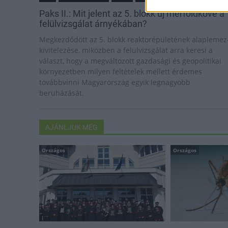
Paks II.: Mit jelent az 5. blokk új mérföldköve a
felülvizsgálat árnyékában?
Megkezdődött az 5. blokk reaktorépületének alaplemez
kivitelezése, miközben a felülvizsgálat arra keresi a
választ, hogy a megváltozott gazdasági és geopolitikai
környezetben milyen feltételek mellett érdemes
továbbvinni Magyarország egyik legnagyobb
beruházását.
AJÁNLJUK MÉG
Országos
Országos