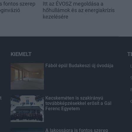
s fontos szerep
Itt az ÉVOSZ megoldása a
oginvázió
hőhullámok és az energiakrízis
kezelésére
KIEMELT
T
Fából épül Budakeszi új óvodája
t
Kecskeméten is szakirányú
továbbképzésekkel erősít a Gál
Ferenc Egyetem
A lakosságra is fontos szerep