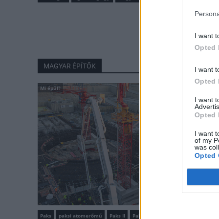
Persona
I want t
Opted 
MAGYAR ÉPÍTŐK
I want t
Opted 
Mi épül?
I want 
Advertis
Opted 
I want t
of my P
was col
Opted 
Paks
paksi atomerőmű
Paks II
Paks II. Atomerőmű Zrt.