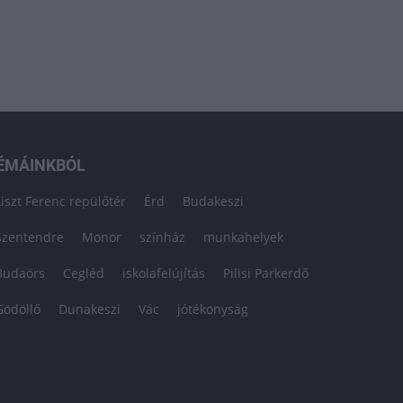
ÉMÁINKBÓL
Liszt Ferenc repülőtér
Érd
Budakeszi
Szentendre
Monor
színház
munkahelyek
Budaörs
Cegléd
iskolafelújítás
Pilisi Parkerdő
Gödöllő
Dunakeszi
Vác
jótékonyság