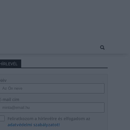
HÍRLEVÉL
Név
E-mail cím
Feliratkozom a hírlevélre és elfogadom az
adatvédelmi szabályzatot!