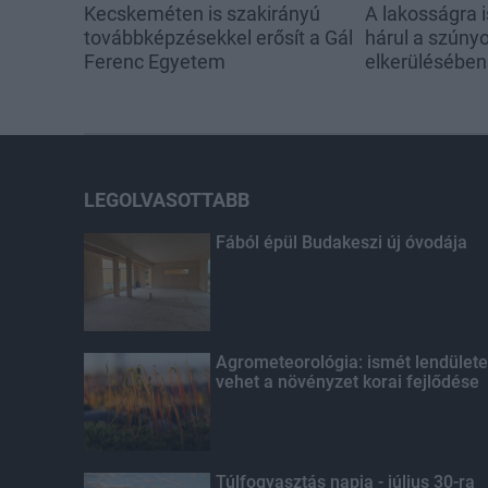
Kecskeméten is szakirányú
A lakosságra i
továbbképzésekkel erősít a Gál
hárul a szúny
Ferenc Egyetem
elkerülésében
LEGOLVASOTTABB
Fából épül Budakeszi új óvodája
Agrometeorológia: ismét lendülete
vehet a növényzet korai fejlődése
Túlfogyasztás napja - július 30-ra