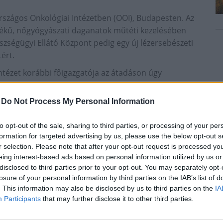
Országos Onkológiai Intézetben (OOI), Budapesten. Az
értékű, nőgyógyászati daganatok műtéti kezelésében
szségügyi Ellátó Központ pedig egy új lézersebészeti
ért.
ntézet korábbi főigazgatója az átadáson úgy
ő műszerezettsége a magyar onkológia számára
n - Európában harmadikként - már használtak lézert a
-
Do Not Process My Personal Information
to opt-out of the sale, sharing to third parties, or processing of your per
ő főorvosa bemutatta a lézersebészeti eszközt.
formation for targeted advertising by us, please use the below opt-out s
az orrüregben, szájüregben, a gégében és a fülben
r selection. Please note that after your opt-out request is processed y
et lehet elvégezni
eing interest-based ads based on personal information utilized by us or
disclosed to third parties prior to your opt-out. You may separately opt-
 helyettes vezetője a laparoszkópról elmondta, az
losure of your personal information by third parties on the IAB’s list of
cionális képalkotásra is képes, a fluoreszkáló
. This information may also be disclosed by us to third parties on the
IA
umú elváltozásokat is képes kimutatni.
Participants
that may further disclose it to other third parties.