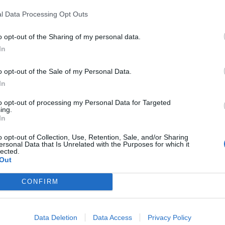
l Data Processing Opt Outs
o opt-out of the Sharing of my personal data.
In
o opt-out of the Sale of my Personal Data.
In
Elkészült a Liszt Ferenc repülőtér
közelében lévő logisztikai bázis út-
to opt-out of processing my Personal Data for Targeted
és közműhálózatának fejlesztése
ing.
In
o opt-out of Collection, Use, Retention, Sale, and/or Sharing
ersonal Data that Is Unrelated with the Purposes for which it
Látlelet a hazai víziközművekről?
lected.
Egyetlen, fél évszázados
Out
vezetéken múlt Bicske vízellátása
CONFIRM
Épített öröksége megújításával is
készül Mohács a csata ötszázadik
Data Deletion
Data Access
Privacy Policy
évfordulójára