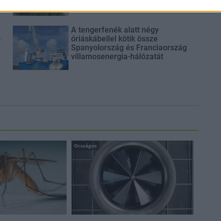
A tengerfenék alatt négy
-
óriáskábellel kötik össze
Spanyolország és Franciaország
villamosenergia-hálózatát
Országos