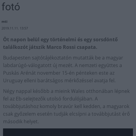
fotó
mti
2019.11.11. 13:57
Öt napon belül egy történelmi és egy sorsdöntő
találkozót játszik Marco Rossi csapata.
Budapesten sajtótájékoztatón mutatták be a magyar
labdarúgó-válogatott új mezét. A nemzeti együttes a
Puskás Arénát november 15-én pénteken este az
Uruguay elleni barátságos mérkőzéssel avatja fel.
Négy nappal később a mieink Wales otthonában lépnek
fel az Eb-selejtezők utolsó fordulójában. A
továbbjutáshoz komoly bravúr kell kedden, a magyarok
csak győzelem esetén tudják elcsípni a továbbjutást érő
második helyet.