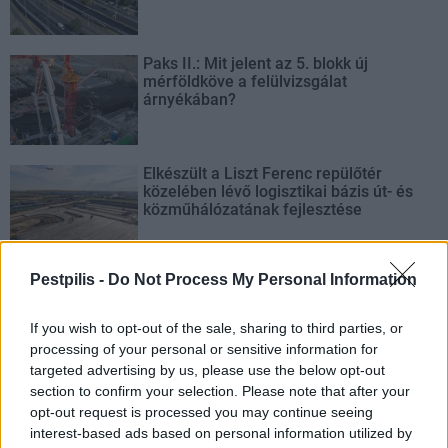
Paks II.: Mit jelent az 5. blokk új
mérföldköve a felülvizsgálat
árnyékában?
Elkészült a Liszt Ferenc repülőtér
közelében lévő logisztikai bázis út- és
közműhálózatának fejlesztése
Pestpilis -
Do Not Process My Personal Information
Látlelet a hazai víziközművekről?
Egyetlen, fél évszázados vezetéken
múlt Bicske vízellátása
If you wish to opt-out of the sale, sharing to third parties, or
processing of your personal or sensitive information for
targeted advertising by us, please use the below opt-out
section to confirm your selection. Please note that after your
opt-out request is processed you may continue seeing
interest-based ads based on personal information utilized by
AJÁNLJUK MÉG