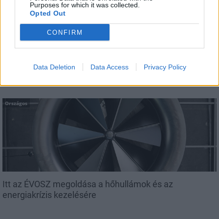
Purposes for which it was collected.
Opted Out
CONFIRM
A lakosságra is fontos szerep hárul a szúnyoginvázió
elkerülésében
Data Deletion
Data Access
Privacy Policy
Országos
Itt az ÉVOSZ megoldása a hőhullámok és az
energiakrízis kezelésére