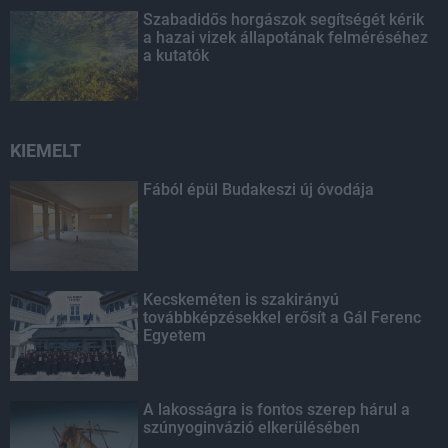
Szabadidős horgászok segítségét kérik
a hazai vizek állapotának felméréséhez
a kutatók
KIEMELT
Fából épül Budakeszi új óvodája
Kecskeméten is szakirányú
továbbképzésekkel erősít a Gál Ferenc
Egyetem
A lakosságra is fontos szerep hárul a
szúnyoginvázió elkerülésében