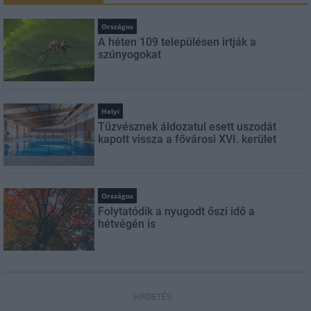
Országos
A héten 109 településen irtják a
szúnyogokat
Helyi
Tűzvésznek áldozatul esett uszodát
kapott vissza a fővárosi XVI. kerület
Országos
Folytatódik a nyugodt őszi idő a
hétvégén is
HIRDETÉS