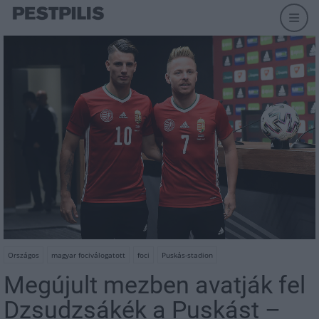
Országos
magyar fociválogatott
foci
Puskás-stadion
Megújult mezben avatják fel
Dzsudzsákék a Puskást –