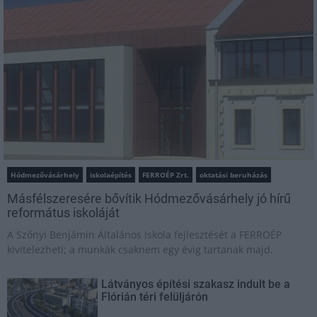
Hódmezővásárhely
iskolaépítés
FERROÉP Zrt.
oktatási beruházás
Másfélszeresére bővítik Hódmezővásárhely jó hírű
református iskoláját
A Szőnyi Benjámin Általános Iskola fejlesztését a FERROÉP
kivitelezheti; a munkák csaknem egy évig tartanak majd.
Látványos építési szakasz indult be a
Flórián téri felüljárón