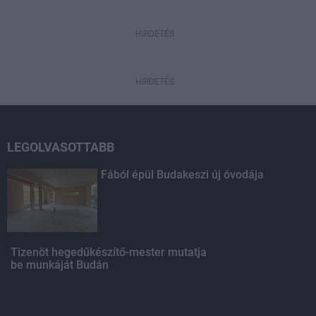
HIRDETÉS
HIRDETÉS
LEGOLVASOTTABB
Fából épül Budakeszi új óvodája
Tizenöt hegedűkészítő-mester mutatja
be munkáját Budán