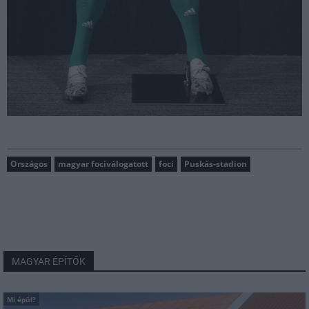
Országos
magyar fociválogatott
foci
Puskás-stadion
MAGYAR ÉPÍTŐK
Mi épül?