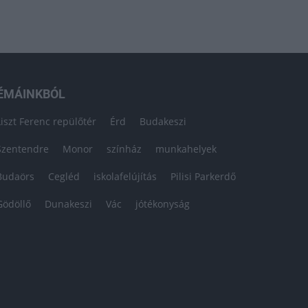
ÉMÁINKBÓL
Liszt Ferenc repülőtér
Érd
Budakeszi
Szentendre
Monor
színház
munkahelyek
Budaörs
Cegléd
iskolafelújítás
Pilisi Parkerdő
Gödöllő
Dunakeszi
Vác
jótékonyság