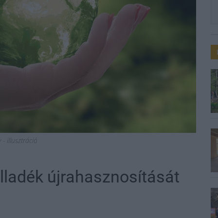
- illusztráció
ladék újrahasznosítását