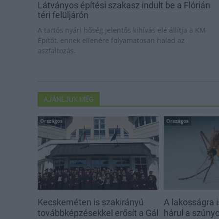
Látványos építési szakasz indult be a Flórián
téri felüljárón
A tartós nyári hőség jelentős kihívás elé állítja a KM
Építőt, ennek ellenére folyamatosan halad az
aszfaltozás.
AJÁNLJUK MÉG
Országos
Országos
Kecskeméten is szakirányú
A lakosságra i
továbbképzésekkel erősít a Gál
hárul a szúny