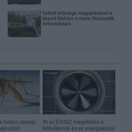
Épített öröksége megújításával is
készül Mohács a csata ötszázadik
évfordulójára
Országos
s fontos szerep
Itt az ÉVOSZ megoldása a
oginvázió
hőhullámok és az energiakrízis