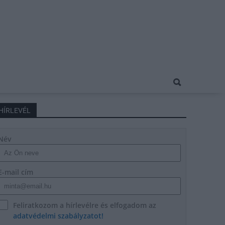
HÍRLEVÉL
Név
E-mail cím
Feliratkozom a hírlevélre és elfogadom az
adatvédelmi szabályzatot!