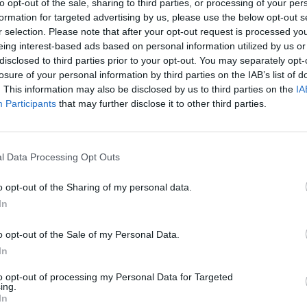
to opt-out of the sale, sharing to third parties, or processing of your per
e javul a települési hulladék újrafeldolgozási aránya
formation for targeted advertising by us, please use the below opt-out s
r selection. Please note that after your opt-out request is processed y
eing interest-based ads based on personal information utilized by us or
disclosed to third parties prior to your opt-out. You may separately opt-
losure of your personal information by third parties on the IAB’s list of
gel csökken a hulladék
. This information may also be disclosed by us to third parties on the
IA
Participants
that may further disclose it to other third parties.
7,4 százalék volt, ami ugyan elmarad az unió 47,4
és (V4) tagállamai között a legjobb adat. Ugyanakkor
l Data Processing Opt Outs
mértéke is Magyarországon, és a csökkenés
ozzá.
o opt-out of the Sharing of my personal data.
ulladékfajta esetében megfigyelhetők, így a
In
ogrammnyi veszélyes hulladék is jelentősen elmarad
o opt-out of the Sale of my Personal Data.
l. Ugyanakkor a magyar értéket valamennyi, a V4
In
 tette hozzá Boros Anita.
to opt-out of processing my Personal Data for Targeted
ing.
In