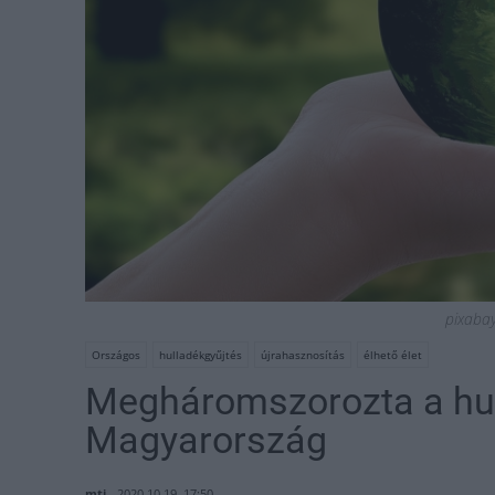
pixabay 
Országos
hulladékgyűjtés
újrahasznosítás
élhető élet
Megháromszorozta a hul
Magyarország
mti
2020.10.19. 17:50