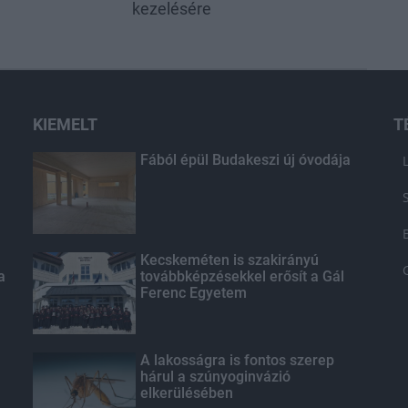
kezelésére
KIEMELT
T
Fából épül Budakeszi új óvodája
Kecskeméten is szakirányú
a
továbbképzésekkel erősít a Gál
Ferenc Egyetem
A lakosságra is fontos szerep
hárul a szúnyoginvázió
elkerülésében