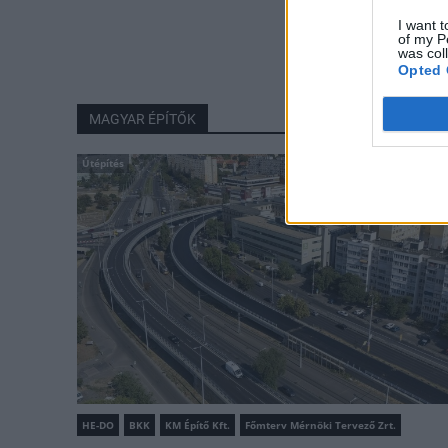
I want t
of my P
was col
Opted 
MAGYAR ÉPÍTŐK
Útépítés
HE-DO
BKK
KM Építő Kft.
Főmterv Mérnöki Tervező Zrt.