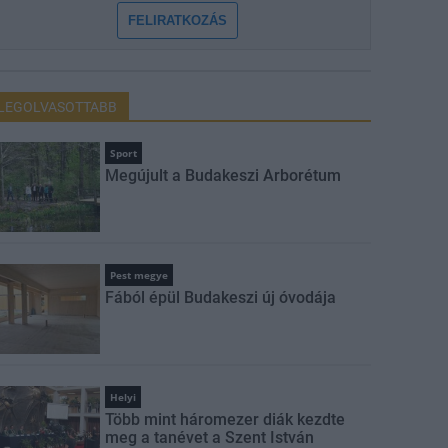
FELIRATKOZÁS
LEGOLVASOTTABB
Sport
Megújult a Budakeszi Arborétum
Pest megye
Fából épül Budakeszi új óvodája
Helyi
Több mint háromezer diák kezdte
meg a tanévet a Szent István