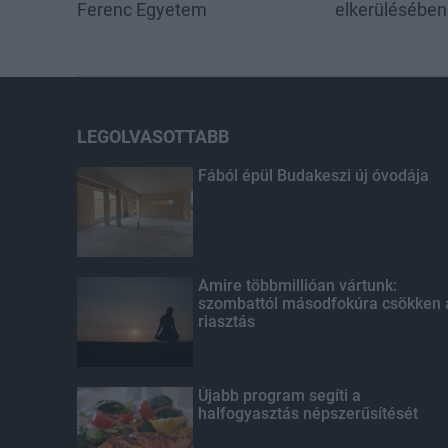
Ferenc Egyetem
elkerülésében
LEGOLVASOTTABB
Fából épül Budakeszi új óvodája
Amire többmillióan vártunk:
szombattól másodfokúra csökken 
riasztás
Újabb program segíti a
halfogyasztás népszerűsítését