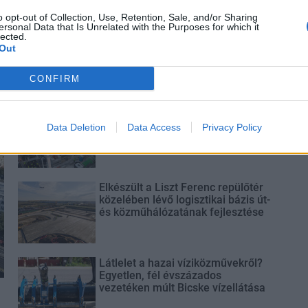
o opt-out of Collection, Use, Retention, Sale, and/or Sharing
ersonal Data that Is Unrelated with the Purposes for which it
lected.
Out
CONFIRM
Paks II.: Mit jelent az 5. blokk új
mérföldköve a felülvizsgálat
Data Deletion
Data Access
Privacy Policy
árnyékában?
Elkészült a Liszt Ferenc repülőtér
közelében lévő logisztikai bázis út-
és közműhálózatának fejlesztése
Látlelet a hazai víziközművekről?
Egyetlen, fél évszázados
vezetéken múlt Bicske vízellátása