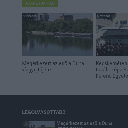
AJÁNLJUK MÉG
Országos
Országos
Megérkezett az eső a Duna
Kecskeméten i
vízgyűjtőjére
továbbképzése
Ferenc Egyet
LEGOLVASOTTABB
Megérkezett az eső a Duna