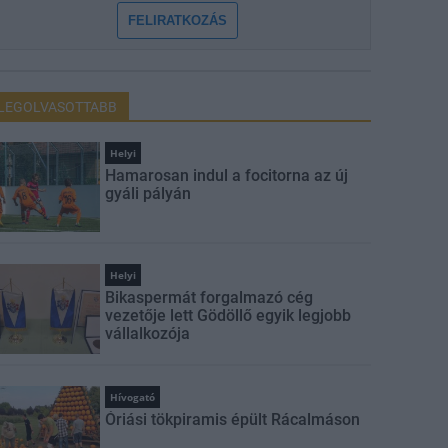
FELIRATKOZÁS
LEGOLVASOTTABB
Helyi
Hamarosan indul a focitorna az új
gyáli pályán
Helyi
Bikaspermát forgalmazó cég
vezetője lett Gödöllő egyik legjobb
vállalkozója
Hívogató
Óriási tökpiramis épült Rácalmáson