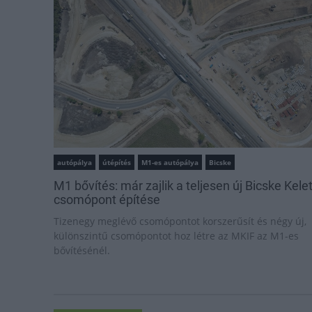
autópálya
útépítés
M1-es autópálya
Bicske
M1 bővítés: már zajlik a teljesen új Bicske Kele
csomópont építése
Tizenegy meglévő csomópontot korszerűsít és négy új,
különszintű csomópontot hoz létre az MKIF az M1-es
bővítésénél.