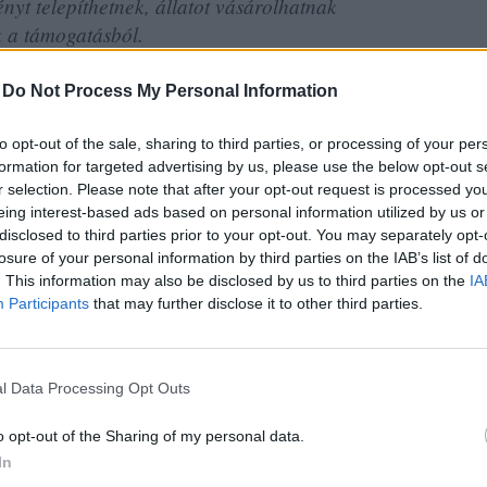
ényt telepíthetnek, állatot vásárolhatnak
ik a támogatásból.
-
Do Not Process My Personal Information
gy tanyás külterületen lehet pályázni
to opt-out of the sale, sharing to third parties, or processing of your per
formation for targeted advertising by us, please use the below opt-out s
ági termelők jövedelemszerzését és gazdasági több
r selection. Please note that after your opt-out request is processed y
lyan meghatározott üzemméretű őstermelők,
eing interest-based ads based on personal information utilized by us or
disclosed to third parties prior to your opt-out. You may separately opt-
kozók és szociális szövetkezetek nyújthatnak be,
losure of your personal information by third parties on the IAB’s list of
elye, utóbbiak esetén székhelye már a támogatási
. This information may also be disclosed by us to third parties on the
IA
térségben volt. Tehát 10 ezer fő alatti településen,
Participants
that may further disclose it to other third parties.
 - írták.
gű, 5 évre nyújtott egyösszegű átalány jellegű
gy, hogy 75 százalék kiutalása már a támogató okirat
l Data Processing Opt Outs
o opt-out of the Sharing of my personal data.
In