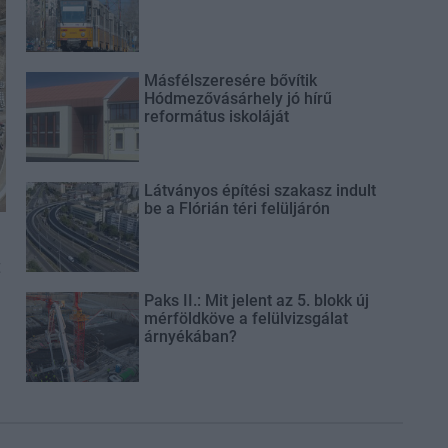
Másfélszeresére bővítik
Hódmezővásárhely jó hírű
református iskoláját
Látványos építési szakasz indult
be a Flórián téri felüljárón
t
Paks II.: Mit jelent az 5. blokk új
mérföldköve a felülvizsgálat
árnyékában?