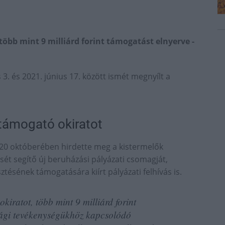
öbb mint 9 milliárd forint támogatást elnyerve -
. és 2021. június 17. között ismét megnyílt a
támogató okiratot
2020 októberében hirdette meg a kistermelők
ését segítő új beruházási pályázati csomagját,
ésének támogatására kiírt pályázati felhívás is.
iratot, több mint 9 milliárd forint
sági tevékenységükhöz kapcsolódó