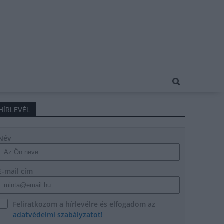
HÍRLEVÉL
Név
E-mail cím
Feliratkozom a hírlevélre és elfogadom az
adatvédelmi szabályzatot!