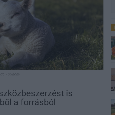
áció - pixabay
eszközbeszerzést is
ből a forrásból