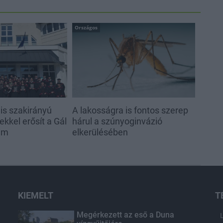
Országos
s szakirányú
A lakosságra is fontos szerep
kkel erősít a Gál
hárul a szúnyoginvázió
em
elkerülésében
KIEMELT
T
Megérkezett az eső a Duna