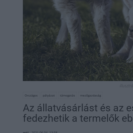
illusztr
Országos
pályázat
támogatás
mezőgazdaság
Az állatvásárlást és az 
fedezhetik a termelők eb
mti
2021.06.04. 13:58