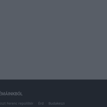
ÉMÁINKBÓL
Liszt Ferenc repülőtér
Érd
Budakeszi