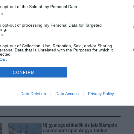
ljesülése után érkezik
o opt-out of the Sale of my Personal Data.
e. A támogatás fennmaradó 25 százalékát a pályázók
In
tják meg a záró kifizetési kérelem benyújtásával -
to opt-out of processing my Personal Data for Targeted
ing.
In
érhető lesz a jövőben is, a következő benyújtási
o opt-out of Collection, Use, Retention, Sale, and/or Sharing
zletei a
www.palyazat.gov.hu
oldalon ismerhetők
ersonal Data that Is Unrelated with the Purposes for which it
lected.
Out
CONFIRM
Data Deletion
Data Access
Privacy Policy
Új gyalogosátkelők és jelzőlámpás
csomópont épül Angyalföldön