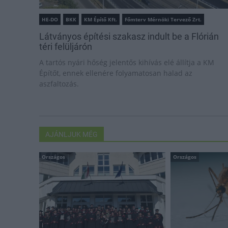
HE-DO
BKK
KM Építő Kft.
Főmterv Mérnöki Tervező Zrt.
Látványos építési szakasz indult be a Flórián
téri felüljárón
A tartós nyári hőség jelentős kihívás elé állítja a KM
Építőt, ennek ellenére folyamatosan halad az
aszfaltozás.
AJÁNLJUK MÉG
Országos
Országos