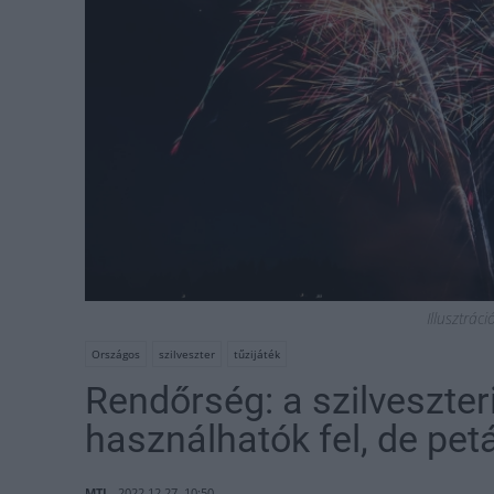
Illusztrác
Országos
szilveszter
tűzijáték
Rendőrség: a szilveszteri
használhatók fel, de pet
MTI
2022.12.27. 10:50