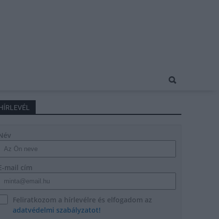
HÍRLEVÉL
Név
E-mail cím
Feliratkozom a hírlevélre és elfogadom az
adatvédelmi szabályzatot!