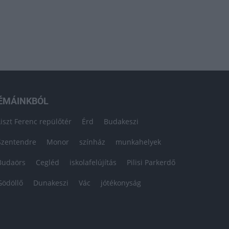
ÉMÁINKBÓL
Liszt Ferenc repülőtér
Érd
Budakeszi
Szentendre
Monor
színház
munkahelyek
Budaörs
Cegléd
iskolafelújítás
Pilisi Parkerdő
Gödöllő
Dunakeszi
Vác
jótékonyság