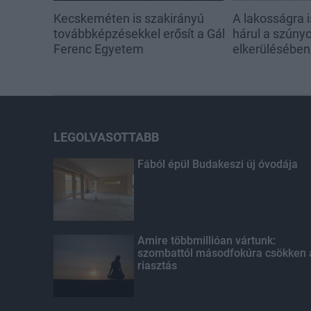
Kecskeméten is szakirányú
A lakosságra i
továbbképzésekkel erősít a Gál
hárul a szúny
Ferenc Egyetem
elkerülésében
LEGOLVASOTTABB
Fából épül Budakeszi új óvodája
Amire többmillióan vártunk:
szombattól másodfokúra csökken 
riasztás