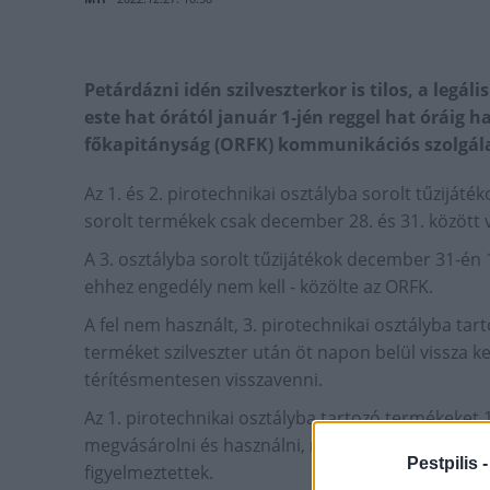
Petárdázni idén szilveszterkor is tilos, a legá
este hat órától január 1-jén reggel hat óráig 
főkapitányság (ORFK) kommunikációs szolgála
Az 1. és 2. pirotechnikai osztályba sorolt tűzijáté
sorolt termékek csak december 28. és 31. között v
A 3. osztályba sorolt tűzijátékok december 31-én 
ehhez engedély nem kell - közölte az ORFK.
A fel nem használt, 3. pirotechnikai osztályba tar
terméket szilveszter után öt napon belül vissza ke
térítésmentesen visszavenni.
Az 1. pirotechnikai osztályba tartozó termékeket 1
megvásárolni és használni, míg a 3. osztályba ta
Pestpilis 
figyelmeztettek.