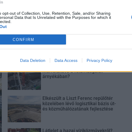
In
o opt-out of Collection, Use, Retention, Sale, and/or Sharing
ersonal Data that Is Unrelated with the Purposes for which it
lected.
Out
CONFIRM
Data Deletion
Data Access
Privacy Policy
Paks II.: Mit jelent az 5. blokk új
mérföldköve a felülvizsgálat
árnyékában?
Elkészült a Liszt Ferenc repülőtér
közelében lévő logisztikai bázis út-
és közműhálózatának fejlesztése
Látlelet a hazai víziközművekről?