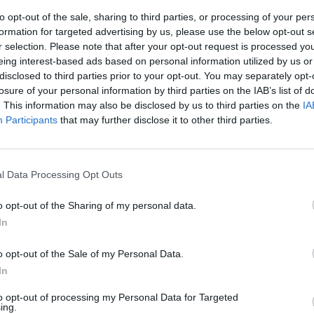
to opt-out of the sale, sharing to third parties, or processing of your per
ket csak működési engedéllyel rendelkező
formation for targeted advertising by us, please use the below opt-out s
a figyelmet arra, hogy aki illegális árustól
r selection. Please note that after your opt-out request is processed y
eing interest-based ads based on personal information utilized by us or
teti.
disclosed to third parties prior to your opt-out. You may separately opt-
losure of your personal information by third parties on the IAB’s list of
. This information may also be disclosed by us to third parties on the
IA
ai termék felirata magyar nyelvű, közérthető
Participants
that may further disclose it to other third parties.
t- és egészségvédelmi figyelmeztetést is tartalmaz.
l kell tartani más tűzveszélyes anyagoktól. Gyermekek
l Data Processing Opt Outs
o opt-out of the Sharing of my personal data.
 tilos, a petárda birtoklása is tiltott -
In
t megszegi, és petárdázik, szabálysértést
zbírsággal sújtható.
o opt-out of the Sale of my Personal Data.
In
adandó sérülést is okozhat: végtagroncsolódás,
to opt-out of processing my Personal Data for Targeted
 közleményben.
ing.