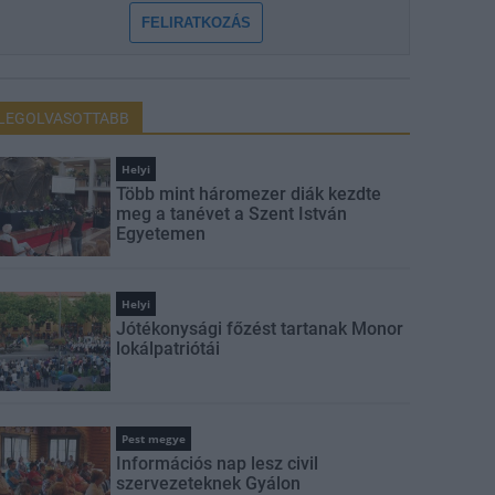
FELIRATKOZÁS
LEGOLVASOTTABB
Helyi
Több mint háromezer diák kezdte
meg a tanévet a Szent István
Egyetemen
Helyi
Jótékonysági főzést tartanak Monor
lokálpatriótái
Pest megye
Információs nap lesz civil
szervezeteknek Gyálon