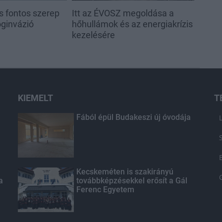
s fontos szerep
Itt az ÉVOSZ megoldása a
oginvázió
hőhullámok és az energiakrízis
kezelésére
KIEMELT
T
Fából épül Budakeszi új óvodája
Kecskeméten is szakirányú
a
továbbképzésekkel erősít a Gál
Ferenc Egyetem