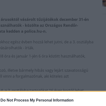
lis árusoktól vásárolt tűzijátékok december 31-én
használhatók - közölte az Országos Rendőr-
ta kedden a police.hu-n.
kokhoz egész évben hozzá lehet jutni, de a 3. osztályba
ásárolhatók - írták.
18 óra és január 1-jén 6 óra között használhatók,
tozó, illetve bármely hibás vagy lejárt szavatosságú
ll vinni a forgalmazónak, aki köteles azt
4, a 2. osztályba tartozókat 16 éves kortól lehet
rtozókat csak nagykorúak vehetik meg -
-
Do Not Process My Personal Information