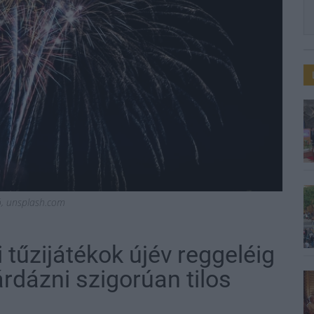
ió, unsplash.com
 tűzijátékok újév reggeléig
árdázni szigorúan tilos