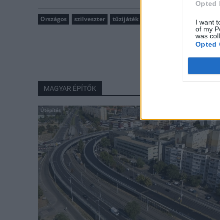
Opted 
Országos
szilveszter
tűzijáték
I want t
of my P
was col
Opted 
MAGYAR ÉPÍTŐK
Útépítés