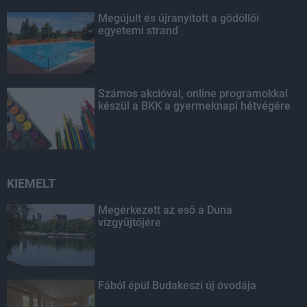
Megújult és újranyitott a gödöllői
egyetemi strand
Számos akcióval, online programokkal
készül a BKK a gyermeknapi hétvégére
KIEMELT
Megérkezett az eső a Duna
vízgyűjtőjére
Fából épül Budakeszi új óvodája