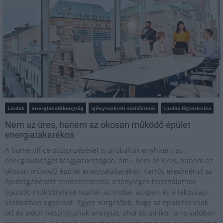
Lindab
energiahatékonyság
igényvezérelt szellőztetés
Lindab légtechnika
Nem az üres, hanem az okosan működő épület
energiatakarékos
A home office ösztönzésével is próbálták enyhíteni az
energiaválságot Magyarországon, ám - nem az üres, hanem az
okosan működő épület energiatakarékos. Tartós eredményt az
épületgépészet rendszerszintű, a tényleges használathoz
igazodó működtetése hozhat az irodai, az ipari és a lakossági
szektorban egyaránt. Egyre sürgetőbb, hogy az épületek csak
ott és akkor használjanak energiát, ahol és amikor arra valóban