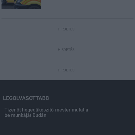
HIRDETÉS
HIRDETÉS
HIRDETÉS
LEGOLVASOTTABB
Tizenöt hegedűkészítő-mester mutatja
be munkáját Budán