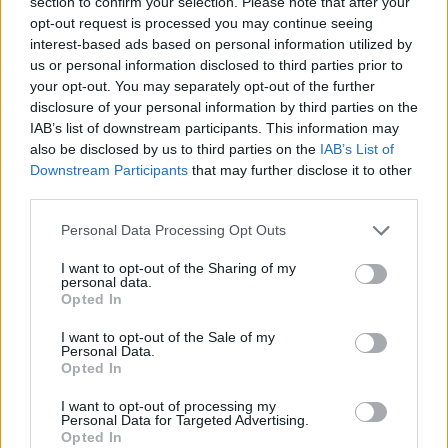
section to confirm your selection. Please note that after your
opt-out request is processed you may continue seeing
interest-based ads based on personal information utilized by
us or personal information disclosed to third parties prior to
your opt-out. You may separately opt-out of the further
disclosure of your personal information by third parties on the
AJÁNLJUK MÉG
IAB’s list of downstream participants. This information may
also be disclosed by us to third parties on the
IAB’s List of
Országos
Downstream Participants
that may further disclose it to other
third parties.
Personal Data Processing Opt Outs
I want to opt-out of the Sharing of my
personal data.
Opted In
Megérkezett az eső a Duna vízgyűjtőjére
I want to opt-out of the Sale of my
Personal Data.
Opted In
I want to opt-out of processing my
Personal Data for Targeted Advertising.
Opted In