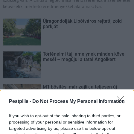
szükség van. A Lindab légtechnikai rendszerei ezt a szemléletet
képviselik, mérhető eredményekkel alátámasztva.
Újragondolják Lipótváros rejtett, zöld
parkját
Történelmi táj, amelynek minden köve
mesél – megújul a tatai Angolkert
M1 bővítés: már zajlik a teljesen új
Bicske Kelet csomópont építése
Pestpilis -
Do Not Process My Personal Information
If you wish to opt-out of the sale, sharing to third parties, or
Új gyalogosátkelők és jelzőlámpás
processing of your personal or sensitive information for
csomópont épül Angyalföldön
targeted advertising by us, please use the below opt-out