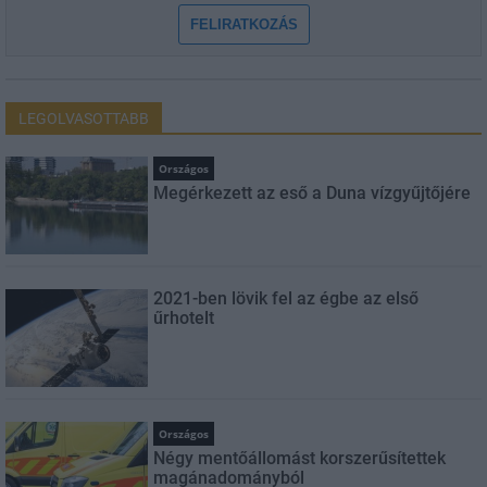
FELIRATKOZÁS
LEGOLVASOTTABB
Országos
Megérkezett az eső a Duna vízgyűjtőjére
2021-ben lövik fel az égbe az első
űrhotelt
Országos
Négy mentőállomást korszerűsítettek
magánadományból