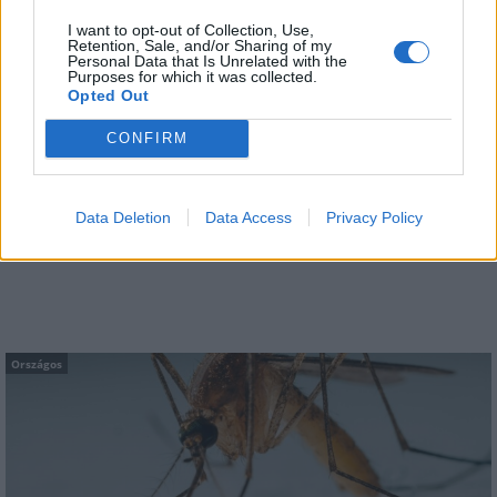
Országos
I want to opt-out of Collection, Use,
Retention, Sale, and/or Sharing of my
Personal Data that Is Unrelated with the
Purposes for which it was collected.
Opted Out
CONFIRM
Kecskeméten is szakirányú továbbképzésekkel erősít a
Data Deletion
Data Access
Privacy Policy
Gál Ferenc Egyetem
Országos