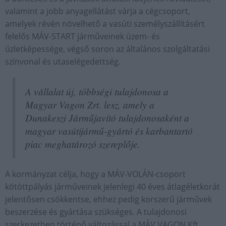
valamint a jobb anyagellátást várja a cégcsoport,
amelyek révén növelhető a vasúti személyszállításért
felelős MÁV-START járműveinek üzem- és
üzletképessége, végső soron az általános szolgáltatási
színvonal és utaselégedettség.
A vállalat új, többségi tulajdonosa a
Magyar Vagon Zrt. lesz, amely a
Dunakeszi Járműjavító tulajdonosaként a
magyar vasútijármű-gyártó és karbantartó
piac meghatározó szereplője.
A kormányzat célja, hogy a MÁV-VOLÁN-csoport
kötöttpályás járműveinek jelenlegi 40 éves átlagéletkorát
jelentősen csökkentse, ehhez pedig korszerű járművek
beszerzése és gyártása szükséges. A tulajdonosi
szerkezetben történő változással a MÁV VAGON Kft.