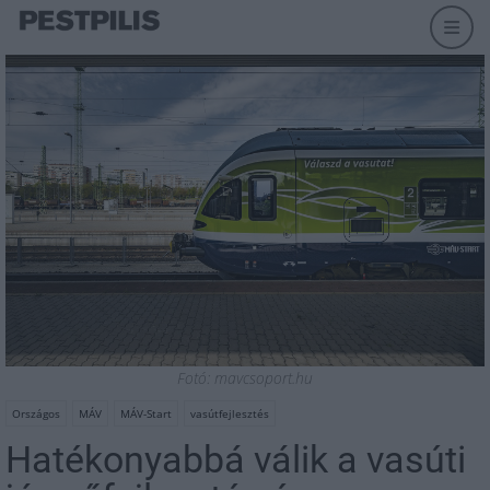
Fotó: mavcsoport.hu
Országos
MÁV
MÁV-Start
vasútfejlesztés
Hatékonyabbá válik a vasúti