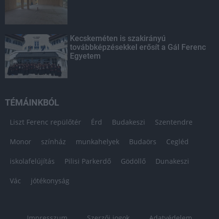
Kecskeméten is szakirányú
továbbképzésekkel erősít a Gál Ferenc
Egyetem
TÉMÁINKBÓL
Liszt Ferenc repülőtér
Érd
Budakeszi
Szentendre
Monor
színház
munkahelyek
Budaörs
Cegléd
iskolafelújítás
Pilisi Parkerdő
Gödöllő
Dunakeszi
Vác
jótékonyság
Impresszum
Szerzői jogok
Adatvédelem