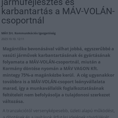
járműfejlesztés és
karbantartás a MÁV-VOLÁN-
csoportnál
MÁV Zrt. Kommunikációs Igazgatóság
2023.10.10. 12:11
Magántőke bevonásával válhat jobbá, egyszerűbbé a
vasúti járművek karbantartásának és gyártásának
folyamata a MÁV-VOLÁN-csoportnál, miután a
Kormány döntése nyomán a MÁV VAGON Kft.
mintegy 75%-a magánkézbe kerül. A cég ugyanakkor
továbbra is a MÁV-VOLÁN-csoport leányvállalata
marad, így a munkavállalók foglalkoztatásának
feltételeit nem befolyásolja a tulajdonosi szerkezet
változása.
A tranzakciótól versenyképesebb, üzleti alapú működést,
a döntések és a javítások átfutási idejének rövidülését,