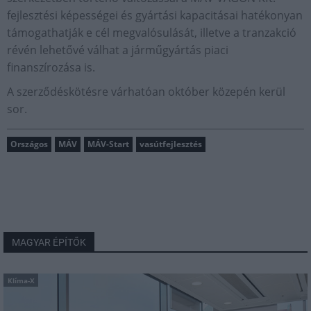
fejlesztési képességei és gyártási kapacitásai hatékonyan
támogathatják e cél megvalósulását, illetve a tranzakció
révén lehetővé válhat a járműgyártás piaci
finanszírozása is.
A szerződéskötésre várhatóan október közepén kerül
sor.
Országos
MÁV
MÁV-Start
vasútfejlesztés
MAGYAR ÉPÍTŐK
Klíma-X