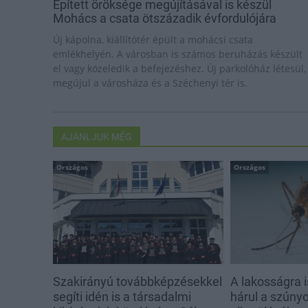
Épített öröksége megújításával is készül
Mohács a csata ötszázadik évfordulójára
Új kápolna, kiállítótér épült a mohácsi csata
emlékhelyén. A városban is számos beruházás készült
el vagy közeledik a befejezéshez. Új parkolóház létesül,
megújul a városháza és a Széchenyi tér is.
AJÁNLJUK MÉG
Országos
Országos
Szakirányú továbbképzésekkel
A lakosságra i
segíti idén is a társadalmi
hárul a szúny