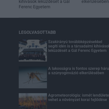
kihívások leküzdését a Gál
elkerülésében
Ferenc Egyetem
LEGOLVASOTTABB
Szakirányú továbbképzésekkel
segíti idén is a társadalmi kihíváso
leküzdését a Gál Ferenc Egyetem
A lakosságra is fontos szerep háru
a szúnyoginvázió elkerülésében
Agrometeorológia: ismét lendülete
vehet a növényzet korai fejlődése