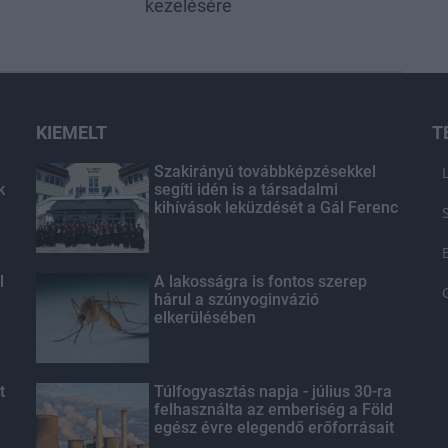
kezelésére
KIEMELT
T
Szakirányú továbbképzésekkel
k
segíti idén is a társadalmi
kihívások leküzdését a Gál Ferenc
Egyetem
l
A lakosságra is fontos szerep
hárul a szúnyoginvázió
elkerülésében
t
Túlfogyasztás napja - július 30-ra
felhasználta az emberiség a Föld
egész évre elegendő erőforrásait