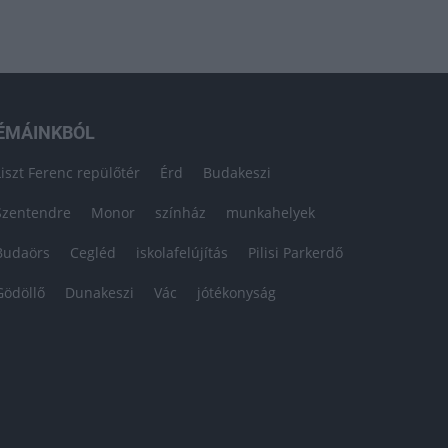
ÉMÁINKBÓL
Liszt Ferenc repülőtér
Érd
Budakeszi
Szentendre
Monor
színház
munkahelyek
Budaörs
Cegléd
iskolafelújítás
Pilisi Parkerdő
Gödöllő
Dunakeszi
Vác
jótékonyság