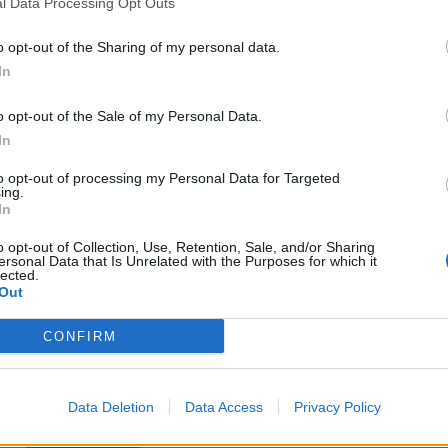
l Data Processing Opt Outs
o opt-out of the Sharing of my personal data.
In
o opt-out of the Sale of my Personal Data.
In
A tengerfenék alatt négy
óriáskábellel kötik össze
to opt-out of processing my Personal Data for Targeted
ing.
Spanyolország és Franciaország
In
villamosenergia-hálózatát
o opt-out of Collection, Use, Retention, Sale, and/or Sharing
ersonal Data that Is Unrelated with the Purposes for which it
Még több zöld, még több virág és
lected.
új játszótér Debrecen egyik
Out
legfontosabb terén
CONFIRM
Fából épül Budakeszi új óvodája
Data Deletion
Data Access
Privacy Policy