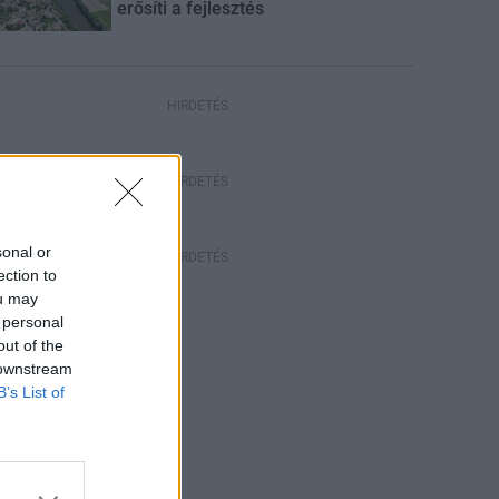
erősíti a fejlesztés
HIRDETÉS
HIRDETÉS
sonal or
HIRDETÉS
ection to
ou may
 personal
out of the
 downstream
B’s List of