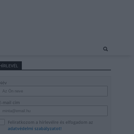
HÍRLEVÉL
Név
E-mail cím
Feliratkozom a hírlevélre és elfogadom az
adatvédelmi szabályzatot!