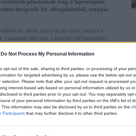
k-zivatarok jelenhetnek meg, a legmelegebb
roMet Nonprofit Zrt. előrejelzéséből, amelyet
elhőzet, illetve szaharai por szűri, zavarja a
. Csapadék nem lesz, a keleties szél helyenként
énteken 30 és 38 fok között várható, a déli
-
Do Not Process My Personal Information
elhő-képződés mellett sok lesz a napsütés,
to opt-out of the sale, sharing to third parties, or processing of your per
e többfelé északnyugatira fordul és a Dunántúlon
formation for targeted advertising by us, please use the below opt-out s
król délutánra 28 és 36 fok közé melegszik fel a
r selection. Please note that after your opt-out request is processed y
eing interest-based ads based on personal information utilized by us or
disclosed to third parties prior to your opt-out. You may separately opt-
elhőkkel, elszórtan fordulhat elő zápor, zivatar.
losure of your personal information by third parties on the IAB’s list of
Dunántúlon időnként megerősödik az északi,
. This information may also be disclosed by us to third parties on the
IA
22, maximuma 27 és 33 fok között várható.
Participants
that may further disclose it to other third parties.