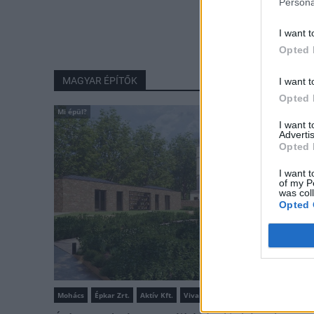
Persona
I want t
Opted 
MAGYAR ÉPÍTŐK
I want t
Opted 
Mi épül?
I want 
Advertis
Opted 
I want t
of my P
was col
Opted 
Mohács
Épkar Zrt.
Aktív Kft.
VivaPalazzo Zrt.