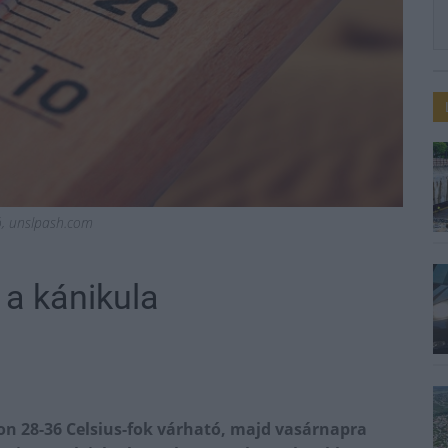
ió, unslpash.com
 a kánikula
on 28-36 Celsius-fok várható, majd vasárnapra