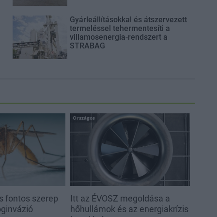
Gyárleállításokkal és átszervezett
termeléssel tehermentesíti a
villamosenergia-rendszert a
STRABAG
Országos
s fontos szerep
Itt az ÉVOSZ megoldása a
oginvázió
hőhullámok és az energiakrízis