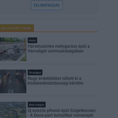
FELIRATKOZÁS
LEGOLVASOTTABB
Helyi
Háromszintes mélygarázs épül a
Városliget szomszédságában
Országos
Nagy érdeklődést váltott ki a
közlekedésbiztonsági kérdőív
Pest megye
Új evezős pihenő épül Szigetbecsén
- A Duna-part turisztikai vonzerejét