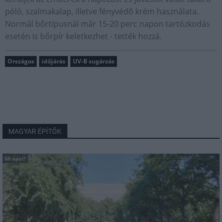
póló, szalmakalap, illetve fényvédő krém használata.
Normál bőrtípusnál már 15-20 perc napon tartózkodás
esetén is bőrpír keletkezhet - tették hozzá.
Országos
időjárás
UV-B sugárzás
MAGYAR ÉPÍTŐK
Mi épül?