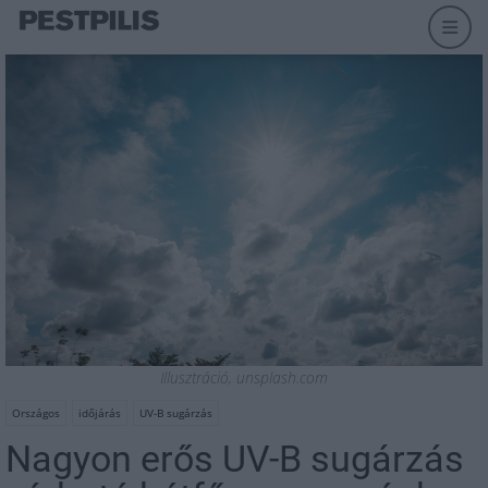
Illusztráció, unsplash.com
Országos
időjárás
UV-B sugárzás
Nagyon erős UV-B sugárzás