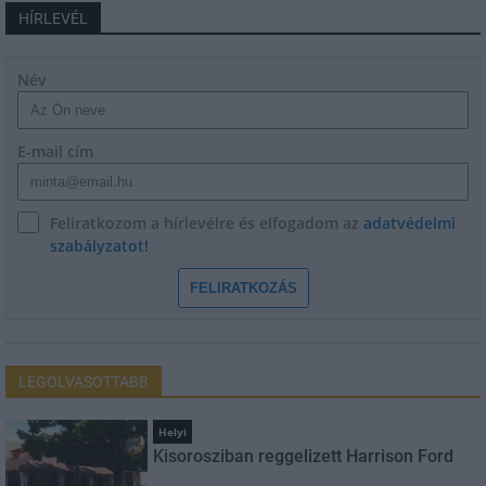
HÍRLEVÉL
Név
E-mail cím
Feliratkozom a hírlevélre és elfogadom az
adatvédelmi
szabályzatot!
FELIRATKOZÁS
LEGOLVASOTTABB
Helyi
Kisorosziban reggelizett Harrison Ford