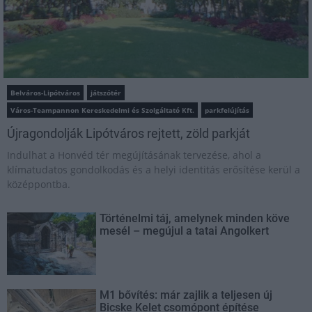
Belváros-Lipótváros
játszótér
Város-Teampannon Kereskedelmi és Szolgáltató Kft.
parkfelújítás
Újragondolják Lipótváros rejtett, zöld parkját
Indulhat a Honvéd tér megújításának tervezése, ahol a
klímatudatos gondolkodás és a helyi identitás erősítése kerül a
középpontba.
Történelmi táj, amelynek minden köve
mesél – megújul a tatai Angolkert
M1 bővítés: már zajlik a teljesen új
Bicske Kelet csomópont építése