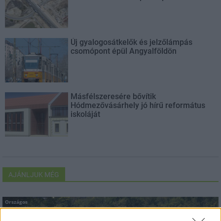
Új gyalogosátkelők és jelzőlámpás
csomópont épül Angyalföldön
Másfélszeresére bővítik
Hódmezővásárhely jó hírű református
iskoláját
AJÁNLJUK MÉG
Országos