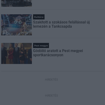
Kultúra
Szakított a szokásos felállással új
lemezén a Tankcsapda
Pest megye
Gödöllő aratott a Pest megyei
sportkarácsonyon
HIRDETÉS
HIRDETÉS