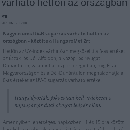
várható hétfőn az országban
MTI
2025.06.02. 12:00
Nagyon erős UV-B sugárzás várható hétfőn az
országban - közölte a HungaroMet Zrt.
Hétfőn az UV-index várhatóan megközelíti a 8-as értéket
az Észak- és Dél-Alföldön, a Közép- és Nyugat-
Dunántúlon, valamint a központi régióban, míg Észak-
Magyarországon és a Dél-Dunántúlon meghaladhatja a
8-as értéket az UV-B sugárzás várható értéke.
Hangsúlyozták, fokozottan kell védekezni a
napsugárzás által okozott leégés ellen.
Amennyiben lehetséges, napközben 11 és 15 óra között
kerüljék az emberek a napozást és javasolt vállat takaró