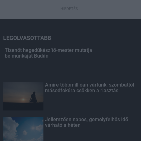
HIRDETÉS
LEGOLVASOTTABB
Tizenöt hegedűkészítő-mester mutatja
be munkáját Budán
Amire többmillióan vártunk: szombattól
másodfokúra csökken a riasztás
Jellemzően napos, gomolyfelhős idő
várható a héten