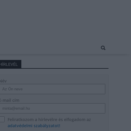
HÍRLEVÉL
Név
E-mail cím
Feliratkozom a hírlevélre és elfogadom az
adatvédelmi szabályzatot!