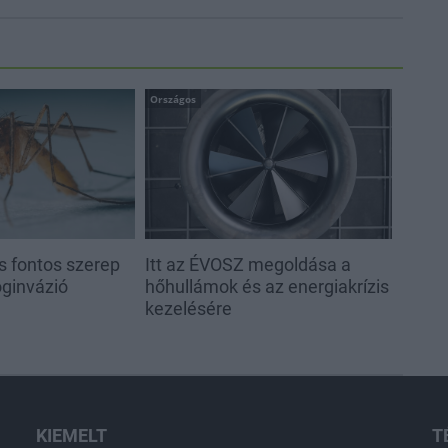
Országos
s fontos szerep
Itt az ÉVOSZ megoldása a
oginvázió
hőhullámok és az energiakrízis
kezelésére
KIEMELT
T