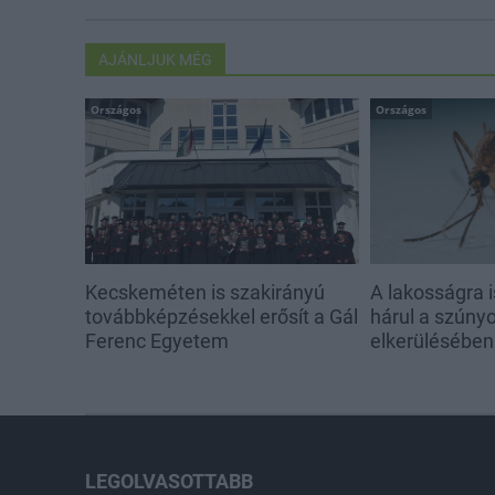
AJÁNLJUK MÉG
Országos
Országos
Kecskeméten is szakirányú
A lakosságra i
továbbképzésekkel erősít a Gál
hárul a szúny
Ferenc Egyetem
elkerülésében
LEGOLVASOTTABB