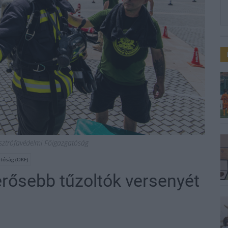
ztrófavédelmi Főigazgatóság
tóság (OKF)
erősebb tűzoltók versenyét