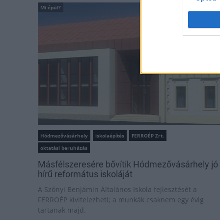
Mi épül?
Hódmezővásárhely
iskolaépítés
FERROÉP Zrt.
oktatási beruházás
Másfélszeresére bővítik Hódmezővásárhely jó
hírű református iskoláját
A Szőnyi Benjámin Általános Iskola fejlesztését a
FERROÉP kivitelezheti; a munkák csaknem egy évig
tartanak majd.