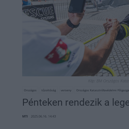
Kép: BM Országos Katas
Országos
tűzoltóság
verseny
Országos Katasztrófavédelmi Főigazga
Pénteken rendezik a leg
MTI
2025.06.16. 14:43