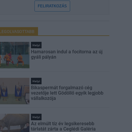
FELIRATKOZÁS
LEGOLVASOTTABB
Helyi
Hamarosan indul a focitorna az új
gyáli pályán
Helyi
Bikaspermát forgalmazó cég
vezetője lett Gödöllő egyik legjobb
vállalkozója
Helyi
Az elmúlt tíz év legsikeresebb
tárlatát zárta a Ceglédi Galéria