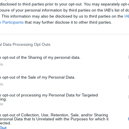
débb, majd vízsugárral kell "célba lőniük". Végül egy
disclosed to third parties prior to your opt-out. You may separately opt-
uk.
losure of your personal information by third parties on the IAB’s list of
. This information may also be disclosed by us to third parties on the
IA
Participants
that may further disclose it to other third parties.
tona méri össze erejét, rajtuk kívül tíz
ól, Ausztriából és Horvátországból érkeznek.
l Data Processing Opt Outs
ztrált az ország csaknem minden vármegyéjéből. "Azok,
igyelemmel kísérhetik a versenyt a
o opt-out of the Sharing of my personal data.
In
o opt-out of the Sale of my Personal Data.
mi Főigazgatóság (OKF)
In
to opt-out of processing my Personal Data for Targeted
ing.
In
o opt-out of Collection, Use, Retention, Sale, and/or Sharing
ersonal Data that Is Unrelated with the Purposes for which it
lected.
Out