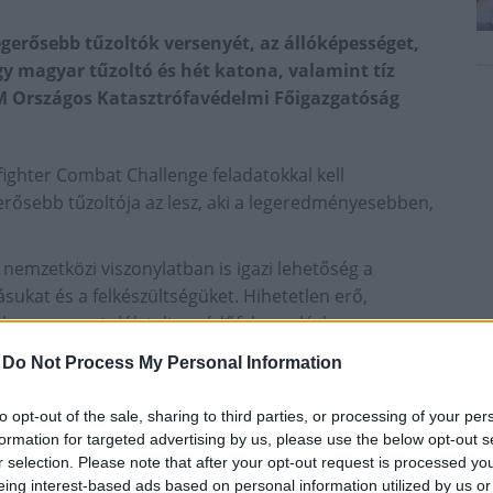
gerősebb tűzoltók versenyét, az állóképességet,
y magyar tűzoltó és hét katona, valamint tíz
a BM Országos Katasztrófavédelmi Főigazgatóság
fighter Combat Challenge feladatokkal kell
erősebb tűzoltója az lesz, aki a legeredményesebben,
mzetközi viszonylatban is igazi lehetőség a
sukat és a felkészültségüket. Hihetetlen erő,
 hogy a sportolók teljes védőfelszerelésben,
álya feladatait. Hivatásos, önkormányzati, létesítményi
-
Do Not Process My Personal Information
entkezhettek a nem mindennapi erőpróbára - írták.
ént egy tizenkét méter magas állványra futnak fel a
to opt-out of the sale, sharing to third parties, or processing of your per
formation for targeted advertising by us, please use the below opt-out s
lve, majd felhúznak egy ugyanilyen nehéz összetekert
r selection. Please note that after your opt-out request is processed y
ezután futhatnak le az emelvényről. Ezután egy
eing interest-based ads based on personal information utilized by us or