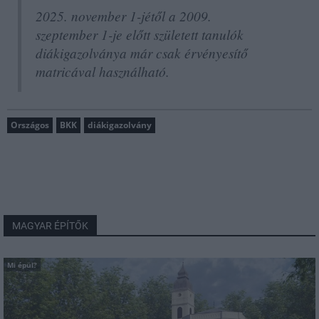
2025. november 1-jétől a 2009.
szeptember 1-je előtt született tanulók
diákigazolványa már csak érvényesítő
matricával használható.
Országos
BKK
diákigazolvány
MAGYAR ÉPÍTŐK
Mi épül?