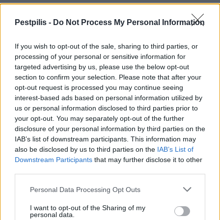
Országos
Pestpilis -
Do Not Process My Personal Information
If you wish to opt-out of the sale, sharing to third parties, or
processing of your personal or sensitive information for
targeted advertising by us, please use the below opt-out
section to confirm your selection. Please note that after your
opt-out request is processed you may continue seeing
Szakirányú továbbképzésekkel segíti idén is a
interest-based ads based on personal information utilized by
társadalmi kihívások leküzdését a Gál Ferenc Egyetem
us or personal information disclosed to third parties prior to
your opt-out. You may separately opt-out of the further
disclosure of your personal information by third parties on the
IAB’s list of downstream participants. This information may
also be disclosed by us to third parties on the
IAB’s List of
Downstream Participants
that may further disclose it to other
Országos
third parties.
Personal Data Processing Opt Outs
I want to opt-out of the Sharing of my
personal data.