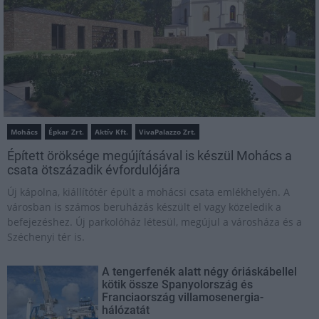
Mohács
Épkar Zrt.
Aktív Kft.
VivaPalazzo Zrt.
Épített öröksége megújításával is készül Mohács a
csata ötszázadik évfordulójára
Új kápolna, kiállítótér épült a mohácsi csata emlékhelyén. A
városban is számos beruházás készült el vagy közeledik a
befejezéshez. Új parkolóház létesül, megújul a városháza és a
Széchenyi tér is.
A tengerfenék alatt négy óriáskábellel
kötik össze Spanyolország és
Franciaország villamosenergia-
hálózatát