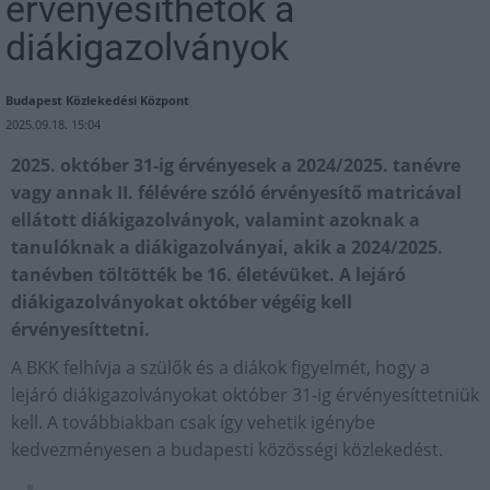
érvényesíthetők a
diákigazolványok
Budapest Közlekedési Központ
2025.09.18. 15:04
2025. október 31-ig érvényesek a 2024/2025. tanévre
vagy annak II. félévére szóló érvényesítő matricával
ellátott diákigazolványok, valamint azoknak a
tanulóknak a diákigazolványai, akik a 2024/2025.
tanévben töltötték be 16. életévüket. A lejáró
diákigazolványokat október végéig kell
érvényesíttetni.
A BKK felhívja a szülők és a diákok figyelmét, hogy a
lejáró diákigazolványokat október 31-ig érvényesíttetniük
kell. A továbbiakban csak így vehetik igénybe
kedvezményesen a budapesti közösségi közlekedést.