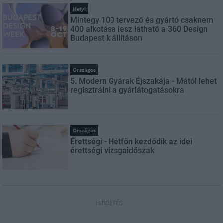
Helyi
Mintegy 100 tervező és gyártó csaknem
400 alkotása lesz látható a 360 Design
Budapest kiállításon
Országos
5. Modern Gyárak Éjszakája - Mától lehet
regisztrálni a gyárlátogatásokra
Országos
Érettségi - Hétfőn kezdődik az idei
érettségi vizsgaidőszak
HIRDETÉS