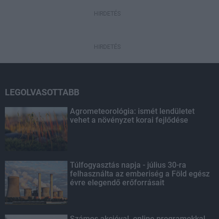
HIRDETÉS
HIRDETÉS
LEGOLVASOTTABB
Agrometeorológia: ismét lendületet
vehet a növényzet korai fejlődése
Túlfogyasztás napja - július 30-ra
felhasználta az emberiség a Föld egész
évre elegendő erőforrásait
Számos akcióval, online programokkal