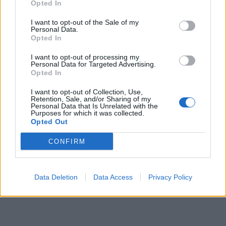
Opted In
I want to opt-out of the Sale of my
A lakosságra is fontos szerep hárul a szúnyoginvázió
Personal Data.
elkerülésében
Opted In
I want to opt-out of processing my
Personal Data for Targeted Advertising.
Opted In
I want to opt-out of Collection, Use,
Országos
Retention, Sale, and/or Sharing of my
Personal Data that Is Unrelated with the
Purposes for which it was collected.
Opted Out
CONFIRM
Data Deletion
Data Access
Privacy Policy
Itt az ÉVOSZ megoldása a hőhullámok és az
energiakrízis kezelésére