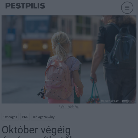
Kép: bkk.hu
Országos
BKK
diákigazolvány
Október végéig