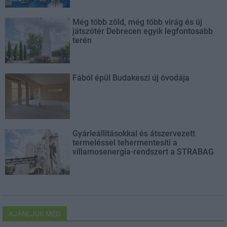
Még több zöld, még több virág és új
játszótér Debrecen egyik legfontosabb
terén
Fából épül Budakeszi új óvodája
Gyárleállításokkal és átszervezett
termeléssel tehermentesíti a
villamosenergia-rendszert a STRABAG
AJÁNLJUK MÉG