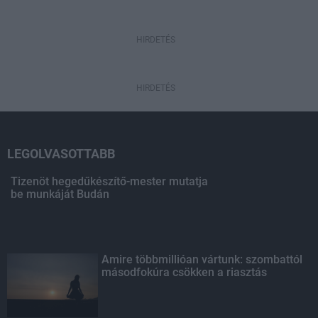
HIRDETÉS
HIRDETÉS
LEGOLVASOTTABB
Tizenöt hegedűkészítő-mester mutatja
be munkáját Budán
Amire többmillióan vártunk: szombattól
másodfokúra csökken a riasztás