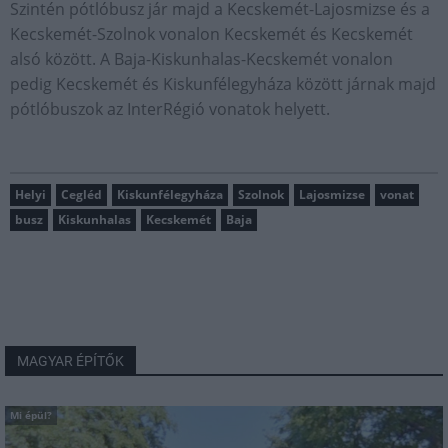
Szintén pótlóbusz jár majd a Kecskemét-Lajosmizse és a
Kecskemét-Szolnok vonalon Kecskemét és Kecskemét
alsó között. A Baja-Kiskunhalas-Kecskemét vonalon
pedig Kecskemét és Kiskunfélegyháza között járnak majd
pótlóbuszok az InterRégió vonatok helyett.
Helyi
Cegléd
Kiskunfélegyháza
Szolnok
Lajosmizse
vonat
busz
Kiskunhalas
Kecskemét
Baja
MAGYAR ÉPÍTŐK
Mi épül?