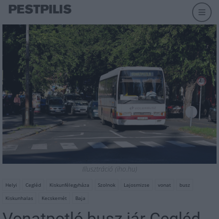
Illusztráció (iho.hu)
Helyi
Cegléd
Kiskunfélegyháza
Szolnok
Lajosmizse
vonat
busz
Kiskunhalas
Kecskemét
Baja
Vonatpotló busz jár Cegléd