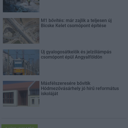
M1 bővítés: már zajlik a teljesen új
Bicske Kelet csomópont építése
Új gyalogosátkelők és jelzőlámpás
csomópont épül Angyalföldön
Másfélszeresére bővítik
Hódmezővásárhely jó hírű református
iskoláját