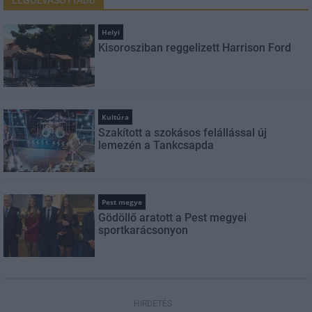
Helyi
Kisorosziban reggelizett Harrison Ford
Kultúra
Szakított a szokásos felállással új
lemezén a Tankcsapda
Pest megye
Gödöllő aratott a Pest megyei
sportkarácsonyon
HIRDETÉS