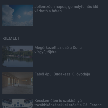
Jellemzően napos, gomolyfelhős idő
várható a héten
KIEMELT
Megérkezett az eső a Duna
vízgyűjtőjére
Fából épül Budakeszi új óvodája
Kecskeméten is szakirányú
továbbképzésekkel erősít a Gál Ferenc