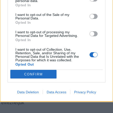
personal data.
Opted In
I want to opt-out of the Sale of my
Personal Data.
Csökkenti Józsefváros az üresen álló lakásállományát
Opted In
I want to opt-out of processing my
Personal Data for Targeted Advertising.
Opted In
I want to opt-out of Collection, Use,
Retention, Sale, and/or Sharing of my
Helyi
Personal Data that Is Unrelated with the
Purposes for which it was collected.
Opted Out
CONFIRM
Data Deletion
Data Access
Privacy Policy
Beindult az őszibarackszezon, szeptemberig
élvezhetjük