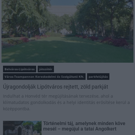
Belváros-Lipótváros
játszótér
Város-Teampannon Kereskedelmi és Szolgáltató Kft.
parkfelújítás
Újragondolják Lipótváros rejtett, zöld parkját
Indulhat a Honvéd tér megújításának tervezése, ahol a
klímatudatos gondolkodás és a helyi identitás erősítése kerül a
középpontba.
Történelmi táj, amelynek minden köve
mesél – megújul a tatai Angolkert