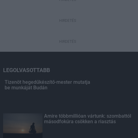
HIRDETÉS
HIRDETÉS
LEGOLVASOTTABB
Tizenöt hegedűkészítő-mester mutatja
be munkáját Budán
Amire többmillióan vártunk: szombattól
másodfokúra csökken a riasztás