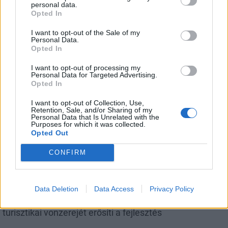
personal data.
Opted In
I want to opt-out of the Sale of my
Personal Data.
A 180. születésnapja után lépett egyet előre az ország
Opted In
legrégebbi vasútvonala
I want to opt-out of processing my
Personal Data for Targeted Advertising.
Opted In
I want to opt-out of Collection, Use,
Retention, Sale, and/or Sharing of my
Personal Data that Is Unrelated with the
Pest megye
Purposes for which it was collected.
Opted Out
CONFIRM
Data Deletion
Data Access
Privacy Policy
Új evezős pihenő épül Szigetbecsén - A Duna-part
turisztikai vonzerejét erősíti a fejlesztés