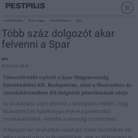
munkahelyek
Pest megye
kereskedelem
Spar
Több száz dolgozót akar
felvenni a Spar
MTI
2016.12.03. 08:24
Toborzóirodát nyitott a Spar Magyarország
Kereskedelmi Kft. Budapesten, ahol a fővárosban és
vonzáskörzetében élő dolgozók jelentkezését várja.
Az áruházlánc azért döntött a kitelepülés mellett, hogy
közvetlenül és hatékonyan érje el a potenciális
munkavállalókat - közölte a társaság csütörtökön.
A Nyugati téri áruházban található toborzóirodában két
HR-szakértő várja az érdeklődőket, akik az állásinterjú és