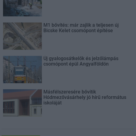
M1 bővítés: már zajlik a teljesen új
Bicske Kelet csomópont építése
Új gyalogosátkelők és jelzőlámpás
csomópont épül Angyalföldön
Másfélszeresére bővítik
Hódmezővásárhely jó hírű református
iskoláját