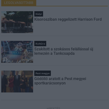
LEGOLVASOTTABB
Helyi
Kisorosziban reggelizett Harrison Ford
Kultúra
Szakított a szokásos felállással új
lemezén a Tankcsapda
Pest megye
Gödöllő aratott a Pest megyei
sportkarácsonyon
HIRDETÉS