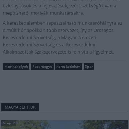
üzletnyitások és a fejlesztések, ezért szükségük van a
megbízható, motivált munkatársakra.
A kereskedelemben tapasztalható munkaerőhiányra az
elmúlt hónapokban több szervezet, így az Országos
Kereskedelmi Szövetség, a Magyar Nemzeti
Kereskedelmi Szövetség és a Kereskedelmi
Alkalmazottak Szakszervezete is felhívta a figyelmet.
munkahelyek
Pest megye
kereskedelem
Spar
MAGYAR ÉPÍTŐK
Mi épül?