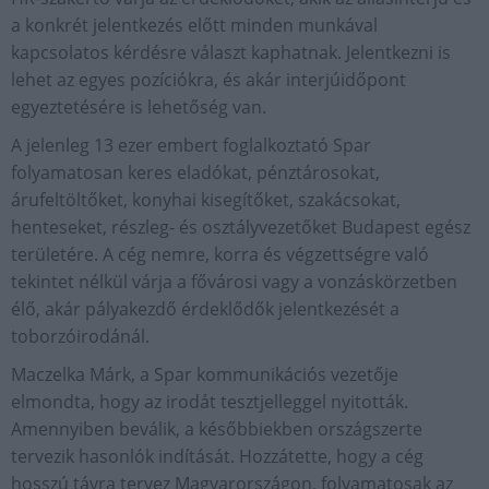
a konkrét jelentkezés előtt minden munkával
kapcsolatos kérdésre választ kaphatnak. Jelentkezni is
lehet az egyes pozíciókra, és akár interjúidőpont
egyeztetésére is lehetőség van.
A jelenleg 13 ezer embert foglalkoztató Spar
folyamatosan keres eladókat, pénztárosokat,
árufeltöltőket, konyhai kisegítőket, szakácsokat,
henteseket, részleg- és osztályvezetőket Budapest egész
területére. A cég nemre, korra és végzettségre való
tekintet nélkül várja a fővárosi vagy a vonzáskörzetben
élő, akár pályakezdő érdeklődők jelentkezését a
toborzóirodánál.
Maczelka Márk, a Spar kommunikációs vezetője
elmondta, hogy az irodát tesztjelleggel nyitották.
Amennyiben beválik, a későbbiekben országszerte
tervezik hasonlók indítását. Hozzátette, hogy a cég
hosszú távra tervez Magyarországon, folyamatosak az