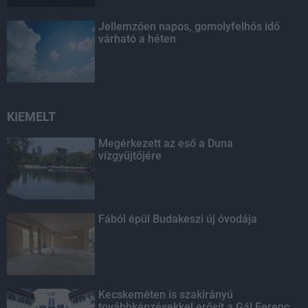
Jellemzően napos, gomolyfelhős idő
várható a héten
KIEMELT
Megérkezett az eső a Duna
vízgyűjtőjére
Fából épül Budakeszi új óvodája
Kecskeméten is szakirányú
továbbképzésekkel erősít a Gál Ferenc