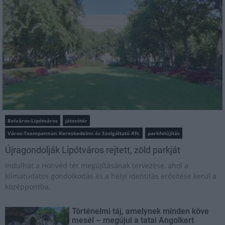
Belváros-Lipótváros
játszótér
Város-Teampannon Kereskedelmi és Szolgáltató Kft.
parkfelújítás
Újragondolják Lipótváros rejtett, zöld parkját
Indulhat a Honvéd tér megújításának tervezése, ahol a
klímatudatos gondolkodás és a helyi identitás erősítése kerül a
középpontba.
Történelmi táj, amelynek minden köve
mesél – megújul a tatai Angolkert