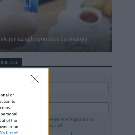
ak: jön az ujjlenyomatos bankkártya
HÍRLEVÉL
Név
sonal or
E-mail cím
ection to
ou may
 personal
Feliratkozom a hírlevélre és elfogadom az
out of the
adatvédelmi szabályzatot!
 downstream
B’s List of