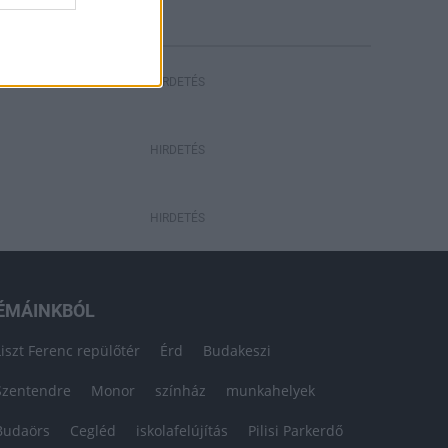
HIRDETÉS
HIRDETÉS
HIRDETÉS
ÉMÁINKBÓL
Liszt Ferenc repülőtér
Érd
Budakeszi
Szentendre
Monor
színház
munkahelyek
Budaörs
Cegléd
iskolafelújítás
Pilisi Parkerdő