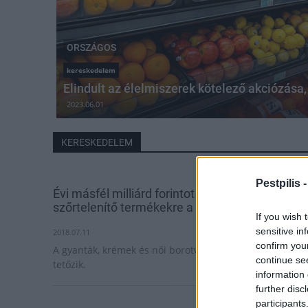
ORSZÁGOS
kereskedelem
Elindult az élelmiszerek kötelező akciózása,
2023.06.01
KERESKEDELEM
Pestpilis 
Évi másfél milliárd forintot költenek
szőrtelenítő termékekre a magyar nők
If you wish 
sensitive in
2018.07.11
confirm you
A gyanták, krémek és női borotvák eladása júliusban
continue se
tetőzik.
information 
further disc
participants