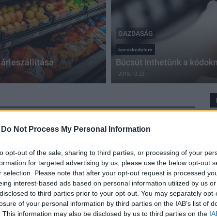
GAZDASÁG
kereskedelem
 árleszállítása
Búcsút inthetünk a kódokn
2018.10.22
-
Do Not Process My Personal Information
Ötödével nőtt a Budapest Airport áruforgalma
to opt-out of the sale, sharing to third parties, or processing of your per
2017.09.28
formation for targeted advertising by us, please use the below opt-out s
600 munkahelyet teremtettek az új árukezelő
r selection. Please note that after your opt-out request is processed y
központok, s a fejlesztések hamarosan folytatódnak,
eing interest-based ads based on personal information utilized by us or
még tovább növelve a kapacitást.
disclosed to third parties prior to your opt-out. You may separately opt-
losure of your personal information by third parties on the IAB’s list of
. This information may also be disclosed by us to third parties on the
IA