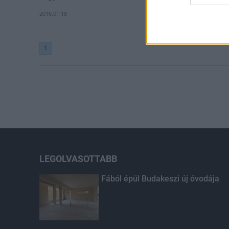
2016.01.18
1
LEGOLVASOTTABB
Fából épül Budakeszi új óvodája