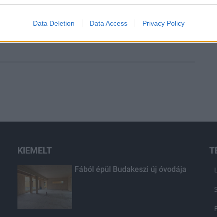
Data Deletion
Data Access
Privacy Policy
KIEMELT
T
Fából épül Budakeszi új óvodája