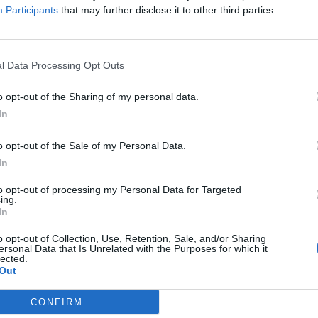
768 tonna csoki: az édességgyártók számára a
Participants
that may further disclose it to other third parties.
húsvét a legfontosabb
2017.04.06
Az iparág az édességpiac enyhe növekedésére számít
l Data Processing Opt Outs
idén, az értékesített termékek azonban egyre magasabb
minőséget képviselnek és kevesebb cukrot
o opt-out of the Sharing of my personal data.
tartalmaznak.
In
o opt-out of the Sale of my Personal Data.
Több száz dolgozót akar felvenni a Spar
In
2016.12.03
to opt-out of processing my Personal Data for Targeted
ing.
Toborzóirodát nyitott a Spar Magyarország
In
Kereskedelmi Kft. Budapesten, ahol a fővárosban és
vonzáskörzetében élő dolgozók jelentkezését várja.
o opt-out of Collection, Use, Retention, Sale, and/or Sharing
ersonal Data that Is Unrelated with the Purposes for which it
lected.
Out
CONFIRM