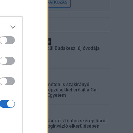
FELIRATKOZÁS
LEGFRISSEBB
Pest megye
Fából épül Budakeszi új óvodája
Országos
Kecskeméten is szakirányú
továbbképzésekkel erősít a Gál
Ferenc Egyetem
Országos
A lakosságra is fontos szerep hárul
a szúnyoginvázió elkerülésében