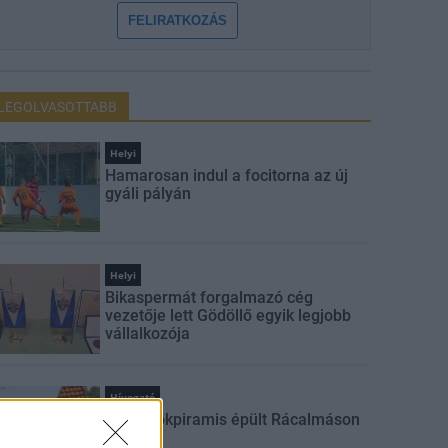
FELIRATKOZÁS
LEGOLVASOTTABB
Helyi
Hamarosan indul a focitorna az új
gyáli pályán
Helyi
Bikaspermát forgalmazó cég
vezetője lett Gödöllő egyik legjobb
vállalkozója
Hívogató
Óriási tökpiramis épült Rácalmáson