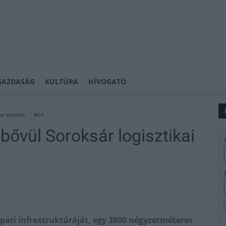
GAZDASÁG
KULTÚRA
HÍVOGATÓ
kai központ
BILK
bővül Soroksár logisztikai
ipari infrastruktúráját, egy 3800 négyzetméteres