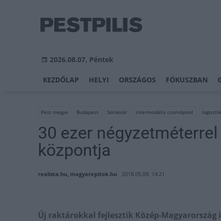
2026.08.07, Péntek
KEZDŐLAP
HELYI
ORSZÁGOS
FÓKUSZBAN
Pest megye
Budapest
Soroksár
intermodális csomópont
logiszti
30 ezer négyzetméterrel 
központja
realista.hu, magyarepitok.hu
2018.05.09. 14:21
Új raktárokkal fejlesztik Közép-Magyarország 