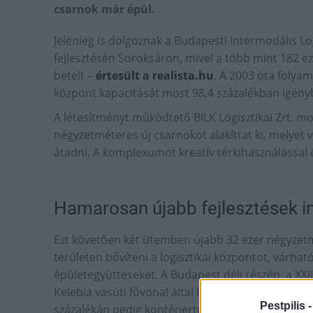
csarnok már épül.
Jelenleg is dolgoznak a Budapesti Intermodális Log
fejlesztésén Soroksáron, mivel a több mint 182 e
betelt –
értesült a realista.hu
. A 2003 óta folyam
központ kapacitását most 98,4 százalékban igényb
A létesítményt működtető BILK Logisztikai Zrt. 
négyzetméteres új csarnokot alakíttat ki, melye
átadni. A komplexumot kreatív térkihasználással épí
Hamarosan újabb fejlesztések i
Ezt követően két ütemben újabb 32 ezer négyzetmé
területen bővíteni a logisztikai központot, várha
épületegyütteseket. A Budapest déli részén, a XXII
Kelebia vasúti fővonal által határolt 100 hektáro
Pestpilis 
százalékán pedig konténerterminál működik.