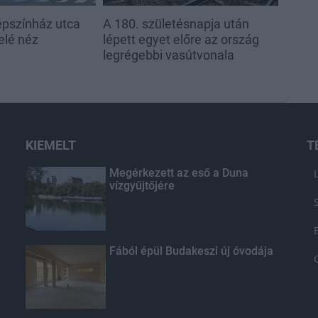
épszínház utca
A 180. születésnapja után
elé néz
lépett egyet előre az ország
legrégebbi vasútvonala
KIEMELT
T
Megérkezett az eső a Duna
vízgyűjtőjére
Fából épül Budakeszi új óvodája