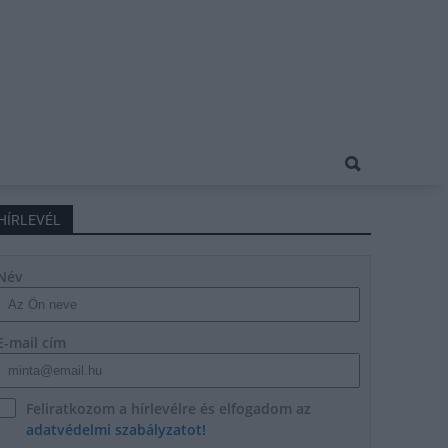
HÍRLEVÉL
Név
E-mail cím
Feliratkozom a hírlevélre és elfogadom az
adatvédelmi szabályzatot!