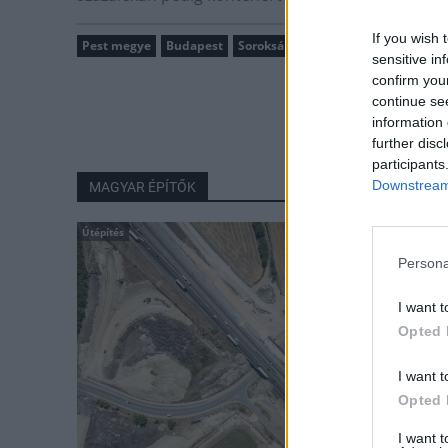
If you wish 
Pest megye
Budapest
Soroksár
intermodális csomópon
sensitive in
confirm you
continue se
information 
further disc
participants
Downstream 
MAGYAR ÉPÍTŐK
Útépítés
Persona
I want t
Opted 
I want t
Opted 
I want 