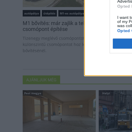
Advertis
Opted 
autópálya
útépítés
M1-es autópálya
Bicske
I want t
of my P
M1 bővítés: már zajlik a teljesen új Bicske Kele
was col
csomópont építése
Opted 
Tizenegy meglévő csomópontot korszerűsít és négy új,
különszintű csomópontot hoz létre az MKIF az M1-es
bővítésénél.
AJÁNLJUK MÉG
Pest megye
Helyi