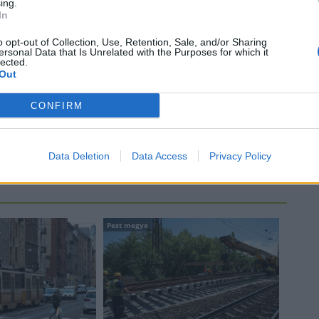
Látványos építési szakasz indult
ing.
be a Flórián téri felüljárón
In
o opt-out of Collection, Use, Retention, Sale, and/or Sharing
ersonal Data that Is Unrelated with the Purposes for which it
t
lected.
Out
Paks II.: Mit jelent az 5. blokk új
mérföldköve a felülvizsgálat
árnyékában?
CONFIRM
Data Deletion
Data Access
Privacy Policy
Pest megye