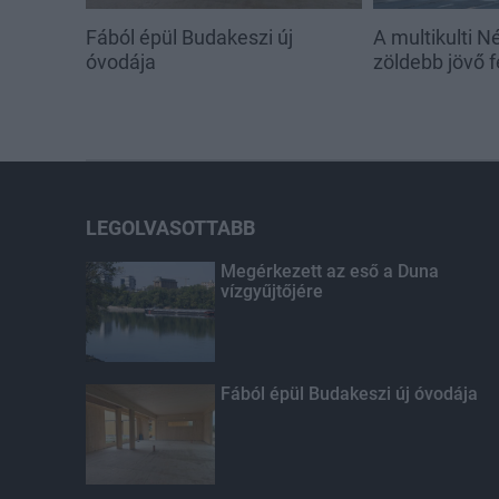
Fából épül Budakeszi új
A multikulti N
óvodája
zöldebb jövő f
LEGOLVASOTTABB
Megérkezett az eső a Duna
vízgyűjtőjére
Fából épül Budakeszi új óvodája