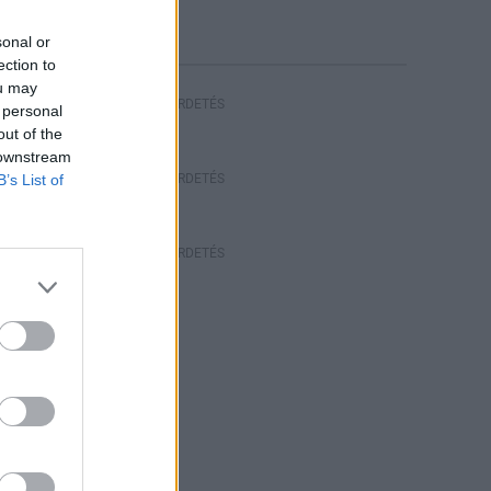
sonal or
ection to
ou may
HIRDETÉS
 personal
out of the
 downstream
B’s List of
HIRDETÉS
HIRDETÉS