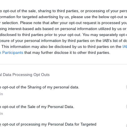
to opt-out of the sale, sharing to third parties, or processing of your per
t
logisztikai központ
BILK
formation for targeted advertising by us, please use the below opt-out s
r selection. Please note that after your opt-out request is processed y
eing interest-based ads based on personal information utilized by us or
disclosed to third parties prior to your opt-out. You may separately opt-
losure of your personal information by third parties on the IAB’s list of
. This information may also be disclosed by us to third parties on the
IA
Participants
that may further disclose it to other third parties.
Új gyalogosátkelők és jelzőlámpás
csomópont épül Angyalföldön
l Data Processing Opt Outs
o opt-out of the Sharing of my personal data.
In
Másfélszeresére bővítik
Hódmezővásárhely jó hírű
református iskoláját
o opt-out of the Sale of my Personal Data.
In
to opt-out of processing my Personal Data for Targeted