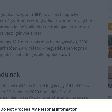
isztikai Központ (BILK) fővárosi telephelye
zer négyzetméteres logisztikai központ lényegében
atosan fejlődő, állami tervek alapján létrehozott
e veszi igénybe a piac.
most egy 12,2 méter hasznos belmagasságú, 3800
t várhatóan 2018 második negyedévében fognak
tik fel két eddig is álló épület között.
ndulnak
ternyi raktárterülettel fogják egy 7,4 hektáros
tóan 2019-ben és 2020-ban adják át az új
I. Kerület Ócsai út – M0-s autóút és a Budapest-
s területen működő BILK 10 százalékán vasúti, 20
-
Do Not Process My Personal Information