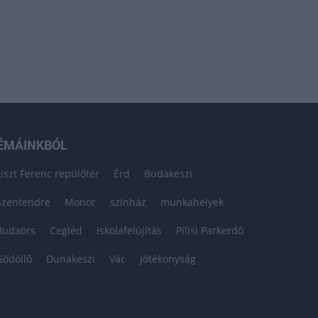
ÉMÁINKBÓL
Liszt Ferenc repülőtér
Érd
Budakeszi
Szentendre
Monor
színház
munkahelyek
Budaörs
Cegléd
iskolafelújítás
Pilisi Parkerdő
Gödöllő
Dunakeszi
Vác
jótékonyság