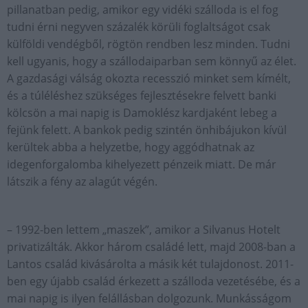
pillanatban pedig, amikor egy vidéki szálloda is el fog
tudni érni negyven százalék körüli foglaltságot csak
külföldi vendégből, rögtön rendben lesz minden. Tudni
kell ugyanis, hogy a szállodaiparban sem könnyű az élet.
A gazdasági válság okozta recesszió minket sem kímélt,
és a túléléshez szükséges fejlesztésekre felvett banki
kölcsön a mai napig is Damoklész kardjaként lebeg a
fejünk felett. A bankok pedig szintén önhibájukon kívül
kerültek abba a helyzetbe, hogy aggódhatnak az
idegenforgalomba kihelyezett pénzeik miatt. De már
látszik a fény az alagút végén.
– 1992-ben lettem „maszek”, amikor a Silvanus Hotelt
privatizálták. Akkor három családé lett, majd 2008-ban a
Lantos család kivásárolta a másik két tulajdonost. 2011-
ben egy újabb család érkezett a szálloda vezetésébe, és a
mai napig is ilyen felállásban dolgozunk. Munkásságom