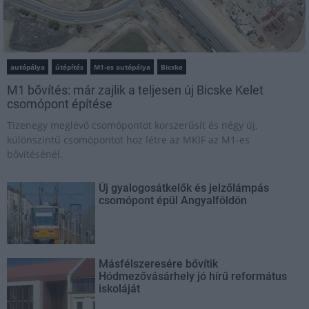
autópálya
útépítés
M1-es autópálya
Bicske
M1 bővítés: már zajlik a teljesen új Bicske Kelet
csomópont építése
Tizenegy meglévő csomópontot korszerűsít és négy új,
különszintű csomópontot hoz létre az MKIF az M1-es
bővítésénél.
Új gyalogosátkelők és jelzőlámpás
csomópont épül Angyalföldön
Másfélszeresére bővítik
Hódmezővásárhely jó hírű református
iskoláját