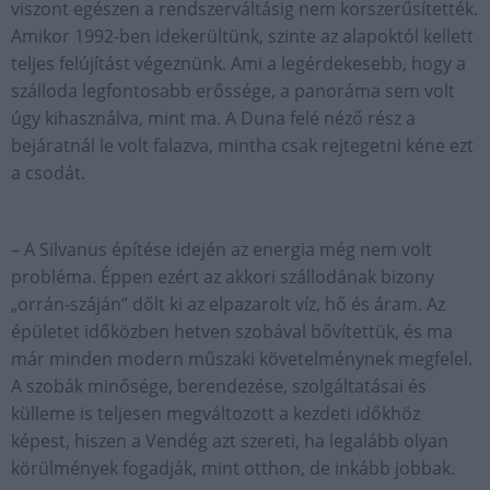
viszont egészen a rendszerváltásig nem korszerűsítették.
Amikor 1992-ben idekerültünk, szinte az alapoktól kellett
teljes felújítást végeznünk. Ami a legérdekesebb, hogy a
szálloda legfontosabb erőssége, a panoráma sem volt
úgy kihasználva, mint ma. A Duna felé néző rész a
bejáratnál le volt falazva, mintha csak rejtegetni kéne ezt
a csodát.
– A Silvanus építése idején az energia még nem volt
probléma. Éppen ezért az akkori szállodának bizony
„orrán-száján” dőlt ki az elpazarolt víz, hő és áram. Az
épületet időközben hetven szobával bővítettük, és ma
már minden modern műszaki követelménynek megfelel.
A szobák minősége, berendezése, szolgáltatásai és
külleme is teljesen megváltozott a kezdeti időkhöz
képest, hiszen a Vendég azt szereti, ha legalább olyan
körülmények fogadják, mint otthon, de inkább jobbak.