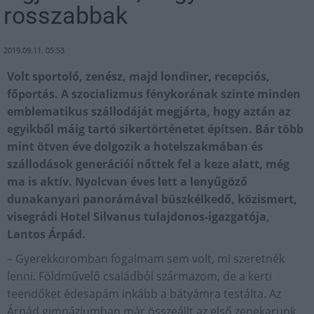
rosszabbak
2019.09.11. 05:53
Volt sportoló, zenész, majd londiner, recepciós,
főportás. A szocializmus fénykorának szinte minden
emblematikus szállodáját megjárta, hogy aztán az
egyikből máig tartó sikertörténetet építsen. Bár több
mint ötven éve dolgozik a hotelszakmában és
szállodások generációi nőttek fel a keze alatt, még
ma is aktív. Nyolcvan éves lett a lenyűgöző
dunakanyari panorámával büszkélkedő, közismert,
visegrádi Hotel Silvanus tulajdonos-igazgatója,
Lantos Árpád.
– Gyerekkoromban fogalmam sem volt, mi szeretnék
lenni. Földművelő családból származom, de a kerti
teendőket édesapám inkább a bátyámra testálta. Az
Árpád gimnáziumban már összeállt az első zenekarunk,