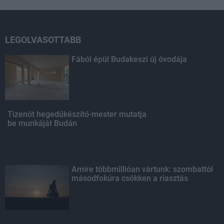
LEGOLVASOTTABB
Fából épül Budakeszi új óvodája
Tizenöt hegedűkészítő-mester mutatja
be munkáját Budán
Amire többmillióan vártunk: szombattól
másodfokúra csökken a riasztás