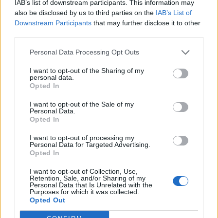
IAB’s list of downstream participants. This information may
also be disclosed by us to third parties on the
IAB’s List of
Downstream Participants
that may further disclose it to other
third parties.
Personal Data Processing Opt Outs
I want to opt-out of the Sharing of my
personal data.
Opted In
I want to opt-out of the Sale of my
– Úgy látom, Magyarországon a vendéglátás óriási
Personal Data.
Opted In
fejlődésen ment keresztül. Az új vendéglátós generáció
tagjai általában felkészültek, kedvesek és tisztelettudók,
I want to opt-out of processing my
Personal Data for Targeted Advertising.
valamint egyre jobban beszélnek nyelveket. Mindez
Opted In
pedig azt jelenti, hogy jó az oktatás és jó az emberanyag
is. Ez engem örömmel tölt el, mert sosem úgy szerettem
I want to opt-out of Collection, Use,
Retention, Sale, and/or Sharing of my
volna a legjobb lenni, hogy a többiek rosszabbak. Legyen
Personal Data that Is Unrelated with the
Purposes for which it was collected.
mindenki jó, legyen mindenki az első a saját területén, a
Opted Out
saját kategóriájában. A Vendég ugyanis mindig azért fizet