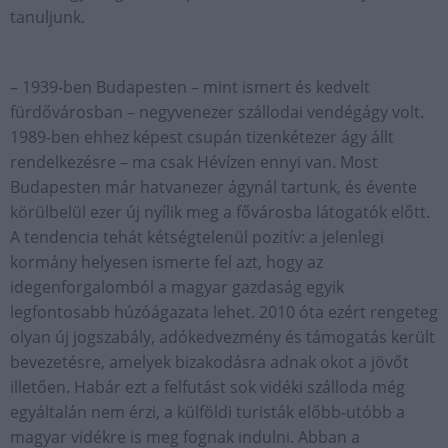
tanuljunk.
– 1939-ben Budapesten – mint ismert és kedvelt
fürdővárosban – negyvenezer szállodai vendégágy volt.
1989-ben ehhez képest csupán tizenkétezer ágy állt
rendelkezésre – ma csak Hévízen ennyi van. Most
Budapesten már hatvanezer ágynál tartunk, és évente
körülbelül ezer új nyílik meg a fővárosba látogatók előtt.
A tendencia tehát kétségtelenül pozitív: a jelenlegi
kormány helyesen ismerte fel azt, hogy az
idegenforgalomból a magyar gazdaság egyik
legfontosabb húzóágazata lehet. 2010 óta ezért rengeteg
olyan új jogszabály, adókedvezmény és támogatás került
bevezetésre, amelyek bizakodásra adnak okot a jövőt
illetően. Habár ezt a felfutást sok vidéki szálloda még
egyáltalán nem érzi, a külföldi turisták előbb-utóbb a
magyar vidékre is meg fognak indulni. Abban a