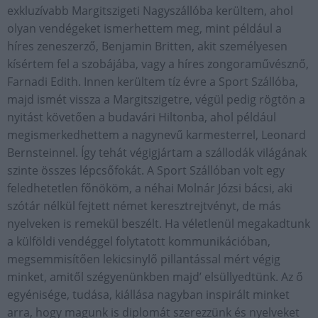
exkluzívabb Margitszigeti Nagyszállóba kerültem, ahol
olyan vendégeket ismerhettem meg, mint például a
híres zeneszerző, Benjamin Britten, akit személyesen
kísértem fel a szobájába, vagy a híres zongoraművésznő,
Farnadi Edith. Innen kerültem tíz évre a Sport Szállóba,
majd ismét vissza a Margitszigetre, végül pedig rögtön a
nyitást követően a budavári Hiltonba, ahol például
megismerkedhettem a nagynevű karmesterrel, Leonard
Bernsteinnel. Így tehát végigjártam a szállodák világának
szinte összes lépcsőfokát. A Sport Szállóban volt egy
feledhetetlen főnököm, a néhai Molnár Józsi bácsi, aki
szótár nélkül fejtett német keresztrejtvényt, de más
nyelveken is remekül beszélt. Ha véletlenül megakadtunk
a külföldi vendéggel folytatott kommunikációban,
megsemmisítően lekicsinylő pillantással mért végig
minket, amitől szégyenünkben majd’ elsüllyedtünk. Az ő
egyénisége, tudása, kiállása nagyban inspirált minket
arra, hogy magunk is diplomát szerezzünk és nyelveket