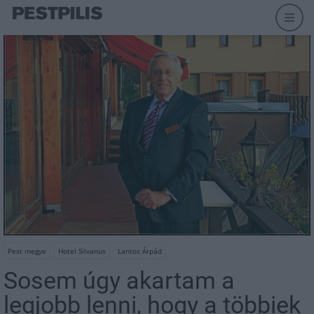
Pest megye
Hotel Silvanus
Lantos Árpád
Sosem úgy akartam a
legjobb lenni, hogy a többiek