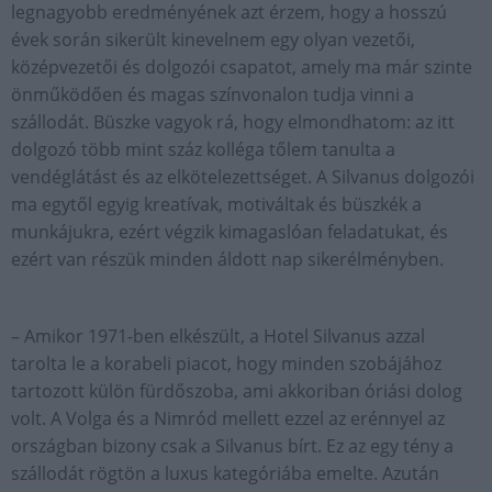
legnagyobb eredményének azt érzem, hogy a hosszú
évek során sikerült kinevelnem egy olyan vezetői,
középvezetői és dolgozói csapatot, amely ma már szinte
önműködően és magas színvonalon tudja vinni a
szállodát. Büszke vagyok rá, hogy elmondhatom: az itt
dolgozó több mint száz kolléga tőlem tanulta a
vendéglátást és az elkötelezettséget. A Silvanus dolgozói
ma egytől egyig kreatívak, motiváltak és büszkék a
munkájukra, ezért végzik kimagaslóan feladatukat, és
ezért van részük minden áldott nap sikerélményben.
– Amikor 1971-ben elkészült, a Hotel Silvanus azzal
tarolta le a korabeli piacot, hogy minden szobájához
tartozott külön fürdőszoba, ami akkoriban óriási dolog
volt. A Volga és a Nimród mellett ezzel az erénnyel az
országban bizony csak a Silvanus bírt. Ez az egy tény a
szállodát rögtön a luxus kategóriába emelte. Azután