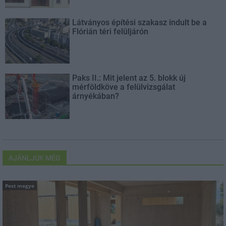
Látványos építési szakasz indult be a
Flórián téri felüljárón
Paks II.: Mit jelent az 5. blokk új
mérföldköve a felülvizsgálat
árnyékában?
AJÁNLJUK MÉG
Pest megye