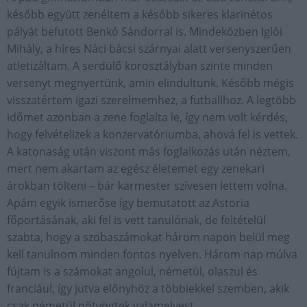
később együtt zenéltem a később sikeres klarinétos
pályát befutott Benkó Sándorral is. Mindeközben Iglói
Mihály, a híres Náci bácsi szárnyai alatt versenyszerűen
atletizáltam. A serdülő korosztályban szinte minden
versenyt megnyertünk, amin elindultunk. Később mégis
visszatértem igazi szerelmemhez, a futballhoz. A legtöbb
időmet azonban a zene foglalta le, így nem volt kérdés,
hogy felvételizek a konzervatóriumba, ahová fel is vettek.
A katonaság után viszont más foglalkozás után néztem,
mert nem akartam az egész életemet egy zenekari
árokban tölteni – bár karmester szívesen lettem volna.
Apám egyik ismerőse így bemutatott az Astoria
főportásának, aki fel is vett tanulónak, de feltételül
szabta, hogy a szobaszámokat három napon belül meg
kell tanulnom minden fontos nyelven. Három nap múlva
fújtam is a számokat angolul, németül, olaszul és
franciául, így jutva előnyhöz a többiekkel szemben, akik
csak németül pötyögtek valamelyest.