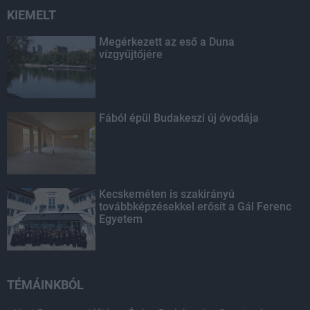
KIEMELT
Megérkezett az eső a Duna
vízgyűjtőjére
Fából épül Budakeszi új óvodája
Kecskeméten is szakirányú
továbbképzésekkel erősít a Gál Ferenc
Egyetem
TÉMÁINKBÓL