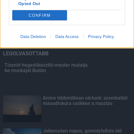
Opted Out
HIRDETÉS
CONFIRM
HIRDETÉS
Data Deletion
Data Access
Privacy Policy
LEGOLVASOTTABB
Tizenöt hegedűkészítő-mester mutatja
be munkáját Budán
Amire többmillióan vártunk: szombattól
másodfokúra csökken a riasztás
Jellemzően napos, gomolyfelhős idő