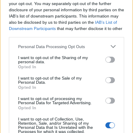
Országos
your opt-out. You may separately opt-out of the further
Megérkezett az eső a Duna vízgyűjtőjére
disclosure of your personal information by third parties on the
IAB’s list of downstream participants. This information may
also be disclosed by us to third parties on the
IAB’s List of
Downstream Participants
that may further disclose it to other
third parties.
Helyi
Amire többmillióan vártunk: szombattól
Personal Data Processing Opt Outs
másodfokúra csökken a riasztás
I want to opt-out of the Sharing of my
personal data.
Opted In
Pest megye
I want to opt-out of the Sale of my
Fából épül Budakeszi új óvodája
Personal Data.
Opted In
I want to opt-out of processing my
Personal Data for Targeted Advertising.
Opted In
HIRDETÉS
I want to opt-out of Collection, Use,
Retention, Sale, and/or Sharing of my
Personal Data that Is Unrelated with the
Purposes for which it was collected.