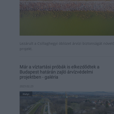
Lezárult a Csillaghegyi öblözet árvízi biztonságát növel
projekt.
Már a víztartási próbák is elkezdődtek a
Budapest határán zajló árvízvédelmi
projektben - galéria
2023.02.23
Helyi