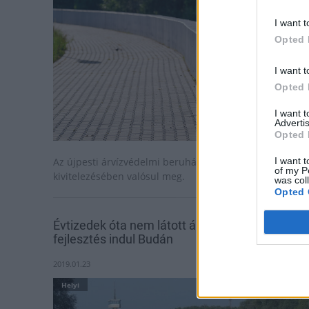
I want t
Opted 
I want t
Opted 
I want 
Advertis
Opted 
I want t
Az újpesti árvízvédelmi beruházás a Colas Alterra
of my P
kivitelezésében valósul meg.
was col
Opted 
Évtizedek óta nem látott árvízvédelmi
fejlesztés indul Budán
2019.01.23
Helyi