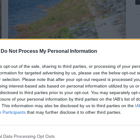
-
Do Not Process My Personal Information
Az elmúlt évtizedek legjelentősebb fővárosi
árvízvédelmi beruházásának keretében zajlik az
to opt-out of the sale, sharing to third parties, or processing of your per
Aranyhegyi-patak menti védmű korszerűsítése.
formation for targeted advertising by us, please use the below opt-out s
r selection. Please note that after your opt-out request is processed y
eing interest-based ads based on personal information utilized by us or
disclosed to third parties prior to your opt-out. You may separately opt-
Másfél kilométeres mobilgáttal erősödött
losure of your personal information by third parties on the IAB’s list of
Csepel árvízvédelme
. This information may also be disclosed by us to third parties on the
IA
Participants
that may further disclose it to other third parties.
2019.09.28
Helyi
l Data Processing Opt Outs