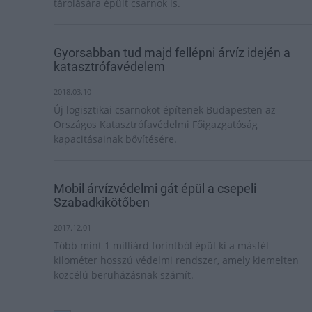
tárolására épült csarnok is.
Gyorsabban tud majd fellépni árvíz idején a
katasztrófavédelem
2018.03.10
Új logisztikai csarnokot építenek Budapesten az
Országos Katasztrófavédelmi Főigazgatóság
kapacitásainak bővítésére.
Mobil árvízvédelmi gát épül a csepeli
Szabadkikötőben
2017.12.01
Több mint 1 milliárd forintból épül ki a másfél
kilométer hosszú védelmi rendszer, amely kiemelten
közcélú beruházásnak számít.