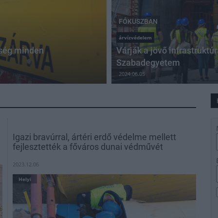
FÓKUSZBAN
árvízvédelem
tség minden
Várják a jövő infrastrukt
Szabadegyetem
2024.06.05
Igazi bravúrral, ártéri erdő védelme mellett
fejlesztették a főváros dunai védművét
2023.12.06
Helyi