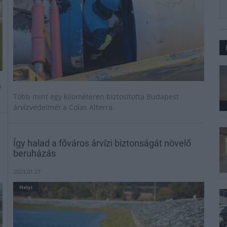
ő
Több mint egy kilométeren biztosította Budapest
árvízvédelmét a Colas Alterra.
Így halad a főváros árvízi biztonságát növelő
beruházás
2023.01.27
Helyi