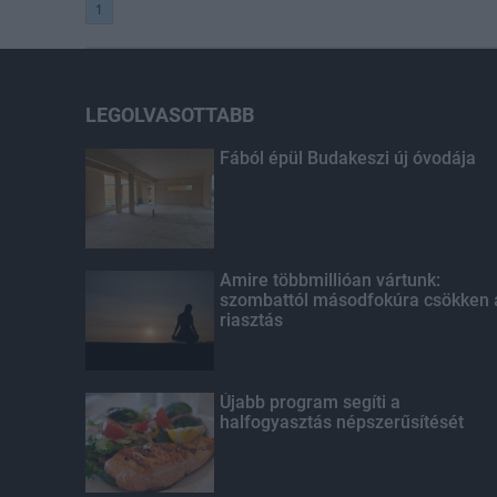
1
LEGOLVASOTTABB
Fából épül Budakeszi új óvodája
Amire többmillióan vártunk:
szombattól másodfokúra csökken 
riasztás
Újabb program segíti a
halfogyasztás népszerűsítését