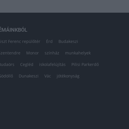
ÉMÁINKBÓL
Liszt Ferenc repülőtér
Érd
Budakeszi
Szentendre
Monor
színház
munkahelyek
Budaörs
Cegléd
iskolafelújítás
Pilisi Parkerdő
Gödöllő
Dunakeszi
Vác
jótékonyság