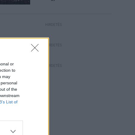
HIRDETÉS
HIRDETÉS
sonal or
HIRDETÉS
ection to
ou may
 personal
out of the
 downstream
B’s List of