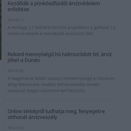
Kezdődik a pünkösdfürdői árvízvédelem
erősítése
2018.07.12
A mintegy 1,7 milliárd forintos projektben a gátfalat 1,3
méterrel emelik a mértékadó árvízszint fölé.
Rekord mennyiségű hó halmozódott fel, árvíz
jöhet a Dunán
2018.01.08
ő
A Nagymaros feletti szakasz hómennyisége a húszéves
átlag kétszerese, további felhalmozódás esetén
tavasszal magas vízszintre kell készülni.
Online térképről tudhatja meg, fenyegeti-e
otthonát árvízveszély
2016.11.04