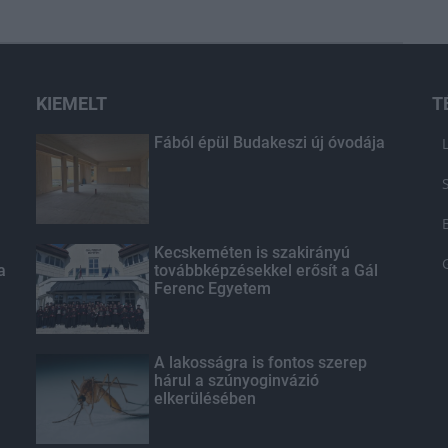
KIEMELT
T
Fából épül Budakeszi új óvodája
Kecskeméten is szakirányú
a
továbbképzésekkel erősít a Gál
Ferenc Egyetem
A lakosságra is fontos szerep
hárul a szúnyoginvázió
elkerülésében