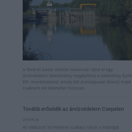
A főváros budai oldalán tavasszal rajtol el egy
árvízvédelmi létesítmény megépítése a Swietelsky Épít
Kft. munkálataival, amely két árvízkapuval létesül majd
csaknem két kilométer hosszan.
Tovább erősödik az árvízvédelem Csepelen
2018.08.28
Az elkészült 50 méteres szakasz része a mobilgát