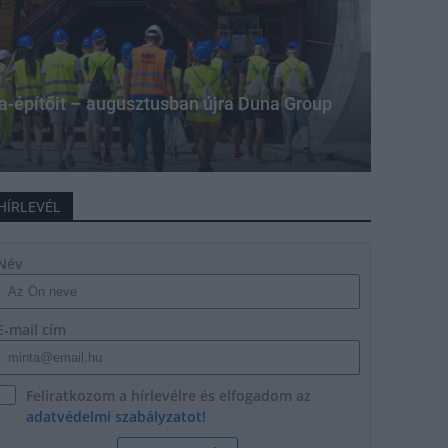
úra-építőit – augusztusban újra Duna Group
HÍRLEVÉL
Név
E-mail cím
Feliratkozom a hírlevélre és elfogadom az
adatvédelmi szabályzatot!