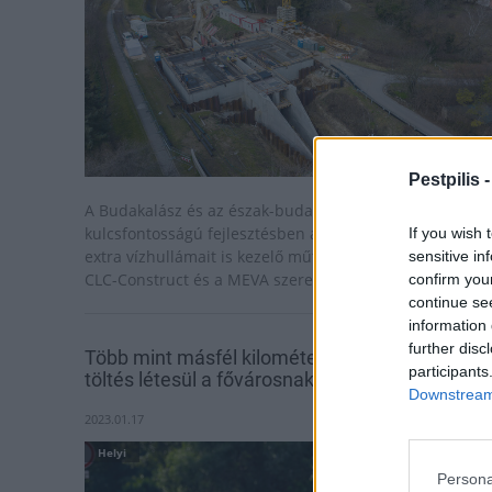
Pestpilis 
A Budakalász és az észak-budai térség számára
kulcsfontosságú fejlesztésben a Barát-patak és a Duna
If you wish 
extra vízhullámait is kezelő műtárgy épül, többek közt a
sensitive in
CLC-Construct és a MEVA szerepvállalásával.
confirm you
continue se
information 
further disc
Több mint másfél kilométernyi új árvízvédelmi
participants
töltés létesül a fővárosnak ezen a részén
Downstream 
2023.01.17
Helyi
Persona