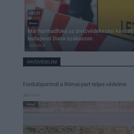
HELYI
Duna
Már harmadfokú az árvízvédekezési készül
budapesti Duna-szakaszon
2024.09.16
ÁRVÍZVÉDELEM
Fordulópontnál a Római-part teljes védelme
2023.12.14
Helyi