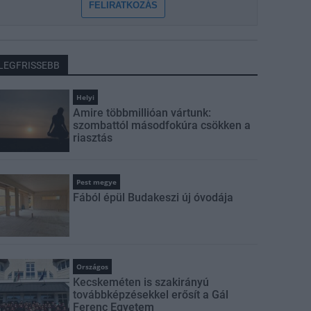
FELIRATKOZÁS
LEGFRISSEBB
Helyi
Amire többmillióan vártunk:
szombattól másodfokúra csökken a
riasztás
Pest megye
Fából épül Budakeszi új óvodája
Országos
Kecskeméten is szakirányú
továbbképzésekkel erősít a Gál
Ferenc Egyetem