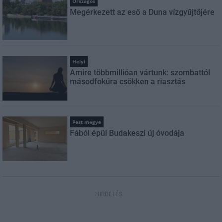
Országos
Megérkezett az eső a Duna vízgyűjtőjére
Helyi
Amire többmillióan vártunk: szombattól
másodfokúra csökken a riasztás
Pest megye
Fából épül Budakeszi új óvodája
HIRDETÉS