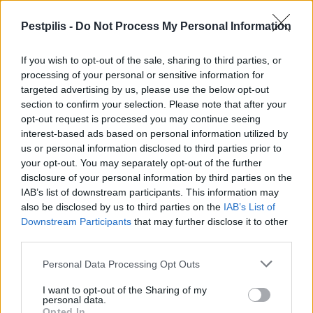
Pestpilis -
Do Not Process My Personal Information
If you wish to opt-out of the sale, sharing to third parties, or
processing of your personal or sensitive information for
targeted advertising by us, please use the below opt-out
section to confirm your selection. Please note that after your
Új gyalogos-átkelőhely épül az Astoriánál: a Budapest Közút
opt-out request is processed you may continue seeing
lebonyolításában zajló beruházásnak köszönhetően
interest-based ads based on personal information utilized by
akadálymentesen, kényelmesen és gyorsabban lehet majd
us or personal information disclosed to third parties prior to
átkelni a Rákóczi úton. A főváros ezzel egy régi, több mint 60
your opt-out. You may separately opt-out of the further
éves adósságát törleszti: a babakocsival vagy kerekesszékkel
disclosure of your personal information by third parties on the
közlekedők már több száz méteres kerülő nélkül, a Rákóczi úton
IAB’s list of downstream participants. This information may
is átkelhetnek a Múzeum körút és a Károly körút járdái között. A
also be disclosed by us to third parties on the
IAB’s List of
fejlesztés a Fővárosi Önkormányzat gyalogosközlekedést segítő
Downstream Participants
that may further disclose it to other
lépéseinek sorába illik: megfelelve a többször kifejezett
third parties.
igényeknek, kiemelt feladatként kezeli a zebralétesítést, és a
közösségi költségvetésből biztosít rá forrást.
Personal Data Processing Opt Outs
I want to opt-out of the Sharing of my
personal data.
1
Opted In