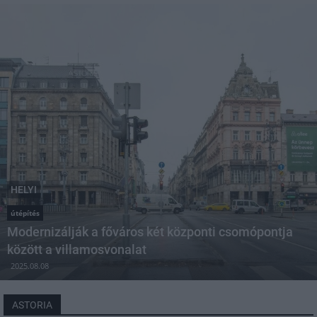
HELYI
útépítés
Modernizálják a főváros két központi csomópontja
között a villamosvonalat
2025.08.08
ASTORIA