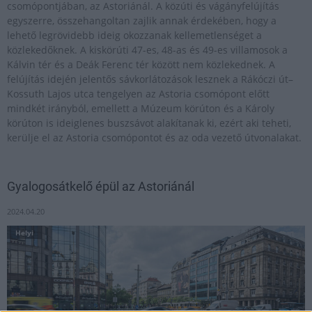
csomópontjában, az Astoriánál. A közúti és vágányfelújítás
egyszerre, összehangoltan zajlik annak érdekében, hogy a
lehető legrövidebb ideig okozzanak kellemetlenséget a
közlekedőknek. A kiskörúti 47-es, 48-as és 49-es villamosok a
Kálvin tér és a Deák Ferenc tér között nem közlekednek. A
felújítás idején jelentős sávkorlátozások lesznek a Rákóczi út–
Kossuth Lajos utca tengelyen az Astoria csomópont előtt
mindkét irányból, emellett a Múzeum körúton és a Károly
körúton is ideiglenes buszsávot alakítanak ki, ezért aki teheti,
kerülje el az Astoria csomópontot és az oda vezető útvonalakat.
Gyalogosátkelő épül az Astoriánál
2024.04.20
Helyi