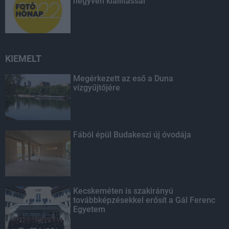
negyven kiállítással
KIEMELT
Megérkezett az eső a Duna
vízgyűjtőjére
Fából épül Budakeszi új óvodája
Kecskeméten is szakirányú
továbbképzésekkel erősít a Gál Ferenc
Egyetem