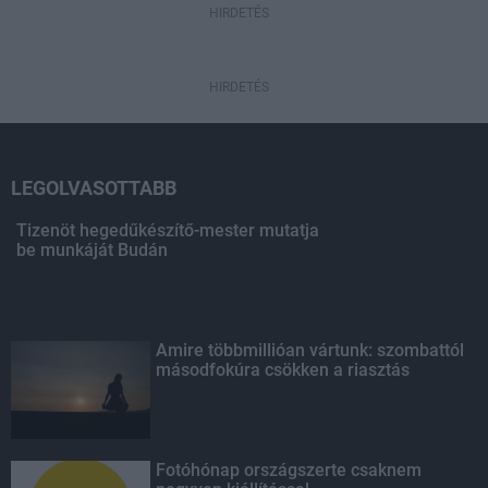
HIRDETÉS
HIRDETÉS
LEGOLVASOTTABB
Tizenöt hegedűkészítő-mester mutatja
be munkáját Budán
Amire többmillióan vártunk: szombattól
másodfokúra csökken a riasztás
Fotóhónap országszerte csaknem