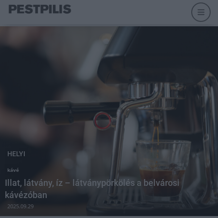
HELYI
kávé
Illat, látvány, íz – látványpörkölés a belvárosi
kávézóban
2025.09.29