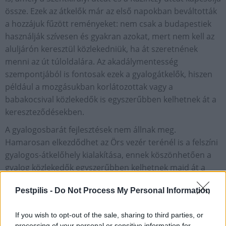
össze. Ezek az átkelők már az első napokban beváltották
a hozzájuk fűzött reményeket: nem csak a budapestiek
használják szívesen és gyakran azokat, mert nem kell az
aluljárón keresztül közlekedniük, ha át szeretnének
menni az út túloldalára. Az akadálymentesség
szempontjából is fontosak ezek a gyalogátkelők, hiszen
például a mozgásukban korlátozottak vagy a
babakocsival közlekedők is egyszerűbben kelhetnek át a
kereszteződésekben.
A gyalogosbarát fejlesztések nem állnak meg.
Hamarosan elkezdődhet az Örs vezér terénél is a felszíni
gyalogos-átkelőhely kialakítása, ennek köszönhetően a
gyalog közlekedők egyszerűbben kelhetnek majd át a
Kerepesi úton a kőbányai és a zuglói oldal között.
Pestpilis -
Do Not Process My Personal Information
Helyi
Budapest
BKK
Astoria
gyalogos közlekedés
If you wish to opt-out of the sale, sharing to third parties, or
gyalogosátkelő
processing of your personal or sensitive information for