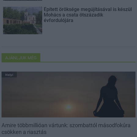
Épített öröksége megújításával is készül
Mohács a csata ötszázadik
évfordulójára
AJÁNLJUK MÉG
Helyi
Amire többmillióan vártunk: szombattól másodfokúra
csökken a riasztás