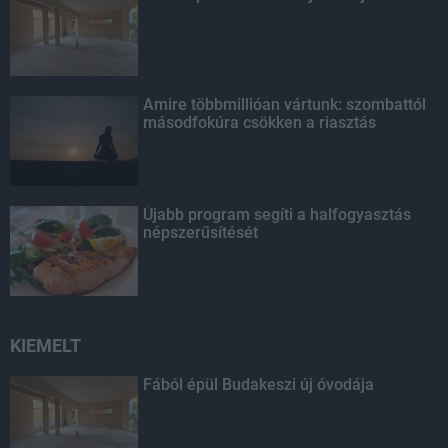
Amire többmillióan vártunk: szombattól
másodfokúra csökken a riasztás
Újabb program segíti a halfogyasztás
népszerűsítését
KIEMELT
Fából épül Budakeszi új óvodája