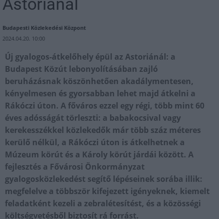
Astoriánál
Budapesti Közlekedési Központ
2024.04.20. 10:00
Új gyalogos-átkelőhely épül az Astoriánál: a
Budapest Közút lebonyolításában zajló
beruházásnak köszönhetően akadálymentesen,
kényelmesen és gyorsabban lehet majd átkelni a
Rákóczi úton. A főváros ezzel egy régi, több mint 60
éves adósságát törleszti: a babakocsival vagy
kerekesszékkel közlekedők már több száz méteres
kerülő nélkül, a Rákóczi úton is átkelhetnek a
Múzeum körút és a Károly körút járdái között. A
fejlesztés a Fővárosi Önkormányzat
gyalogosközlekedést segítő lépéseinek sorába illik:
megfelelve a többször kifejezett igényeknek, kiemelt
feladatként kezeli a zebralétesítést, és a közösségi
költségvetésből biztosít rá forrást.