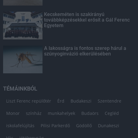
Kecskeméten is szakirányú
továbbképzésekkel erősít a Gál Ferenc
Egyetem
A lakosságra is fontos szerep hárul a
szúnyoginvázió elkerülésében
TÉMÁINKBÓL
Liszt Ferenc repülőtér
Érd
Budakeszi
Szentendre
Monor
színház
munkahelyek
Budaörs
Cegléd
iskolafelújítás
Pilisi Parkerdő
Gödöllő
Dunakeszi
Vác
jótékonyság