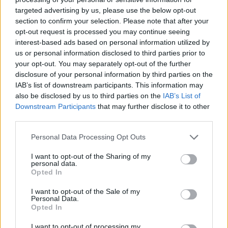
targeted advertising by us, please use the below opt-out
section to confirm your selection. Please note that after your
opt-out request is processed you may continue seeing
interest-based ads based on personal information utilized by
us or personal information disclosed to third parties prior to
your opt-out. You may separately opt-out of the further
MAGYAR ÉPÍTŐK
disclosure of your personal information by third parties on the
IAB’s list of downstream participants. This information may
Útépítés
also be disclosed by us to third parties on the
IAB’s List of
Downstream Participants
that may further disclose it to other
third parties.
Personal Data Processing Opt Outs
I want to opt-out of the Sharing of my
personal data.
Opted In
I want to opt-out of the Sale of my
Personal Data.
Opted In
HE-DO
BKK
KM Építő Kft.
Főmterv Mérnöki Tervező Zrt.
I want to opt-out of processing my