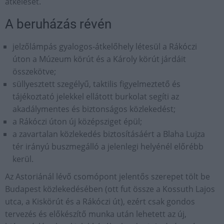
átkelését.
A beruházás révén
jelzőlámpás gyalogos-átkelőhely létesül a Rákóczi
úton a Múzeum körút és a Károly körút járdáit
összekötve;
süllyesztett szegélyű, taktilis figyelmeztető és
tájékoztató jelekkel ellátott burkolat segíti az
akadálymentes és biztonságos közlekedést;
a Rákóczi úton új középsziget épül;
a zavartalan közlekedés biztosításáért a Blaha Lujza
tér irányú buszmegálló a jelenlegi helyénél előrébb
kerül.
Az Astoriánál lévő csomópont jelentős szerepet tölt be
Budapest közlekedésében (ott fut össze a Kossuth Lajos
utca, a Kiskörút és a Rákóczi út), ezért csak gondos
tervezés és előkészítő munka után lehetett az új,