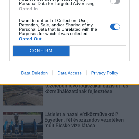
Personal Data for Targeted Advertising.
Látványos építési szakasz indult be a Flórián téri
Opted In
felüljárón
I want to opt-out of Collection, Use,
A tartós nyári hőség jelentős kihívás elé állítja a KM Építőt,
Retention, Sale, and/or Sharing of my
Personal Data that Is Unrelated with the
ennek ellenére folyamatosan halad az aszfaltozás.
Purposes for which it was collected.
Opted Out
Paks II.: Mit jelent az 5. blokk új
CONFIRM
mérföldköve a felülvizsgálat
árnyékában?
Data Deletion
Data Access
Privacy Policy
Elkészült a Liszt Ferenc repülőtér
közelében lévő logisztikai bázis út- és
közműhálózatának fejlesztése
Látlelet a hazai víziközművekről?
Egyetlen, fél évszázados vezetéken
múlt Bicske vízellátása