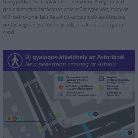
hiánypótló zebra kialakításába kezdeni. A régóta várt
projekt megvalósításához az is szükséges volt, hogy az
M3 metróvonal felújításához kapcsolódó autóbuszos
pótlás véget érjen, és helyreálljon a korábbi forgalmi
rend.