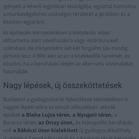
igényeit a lehető legjobban kiszolgálja, egyúttal biztosítsa
a munkavégzéshez szükséges területet a járdákon és a
közúton egyaránt.
Az építkezés környezetében a kivitelezés teljes
időtartama alatt sávelhúzásra vagy -lezárásra kell
számítani, de irányonként két-két forgalmi sáv mindig
járható lesz. A BKK kéri az arra közlekedők türelmét, és
köszöni, ha a beruházás idején az alternatív útvonalakat
használják.
Nagy lépések, új összeköttetések
Budapest a gyalogosbarát fejlesztések tekintetében is
nagyot lépett előre az elmúlt időszakban: zebrák
épültek
a Blaha Lujza téren,
a Nyugati téren,
a
Boráros téren,
az Orczy úton,
és hiánypótló beruházás
volt
a Rákóczi úton kialakított
új gyalogos-átkelőhely
is, amely a Szentkirályi utcát és a Kazinczy utcát kapcsolja