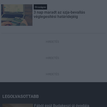
Országos
3 nap maradt az szja-bevallás
véglegesítési határidejéig
HIRDETÉS
HIRDETÉS
HIRDETÉS
LEGOLVASOTTABB
Fából épül Budakeszi új óvodája