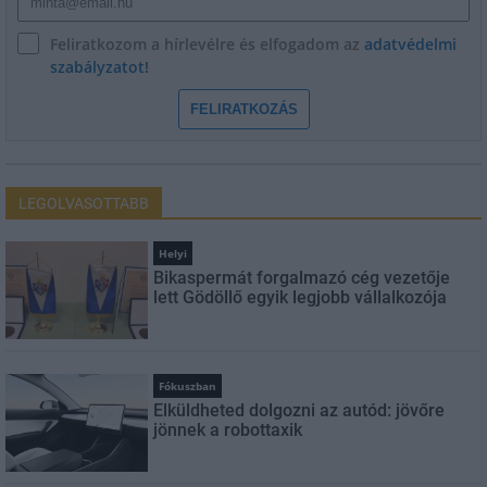
Feliratkozom a hírlevélre és elfogadom az
adatvédelmi
szabályzatot!
FELIRATKOZÁS
LEGOLVASOTTABB
Helyi
Bikaspermát forgalmazó cég vezetője
lett Gödöllő egyik legjobb vállalkozója
Fókuszban
Elküldheted dolgozni az autód: jövőre
jönnek a robottaxik