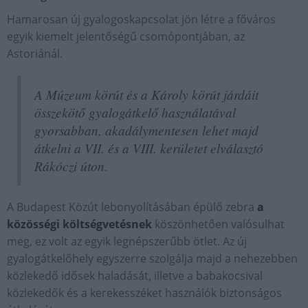
Hamarosan új gyalogoskapcsolat jön létre a főváros
egyik kiemelt jelentőségű csomópontjában, az
Astoriánál.
A Múzeum körút és a Károly körút járdáit
összekötő gyalogátkelő használatával
gyorsabban, akadálymentesen lehet majd
átkelni a VII. és a VIII. kerületet elválasztó
Rákóczi úton.
A Budapest Közút lebonyolításában épülő zebra
a
közösségi költségvetésnek
köszönhetően valósulhat
meg, ez volt az egyik legnépszerűbb ötlet. Az új
gyalogátkelőhely egyszerre szolgálja majd a nehezebben
közlekedő idősek haladását, illetve a babakocsival
közlekedők és a kerekesszéket használók biztonságos