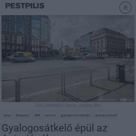
Fotó: BKK/Nyirő Simon, Grafika: BKK
Helyi
Budapest
BKK
Astoria
gyalogos közlekedés
gyalogosátkelő
Gyalogosátkelő épül az