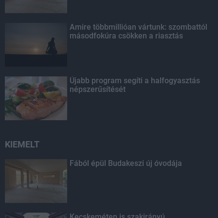
Amire többmillióan vártunk: szombattól
másodfokúra csökken a riasztás
Újabb program segíti a halfogyasztás
népszerűsítését
KIEMELT
Fából épül Budakeszi új óvodája
Kecskeméten is szakirányú