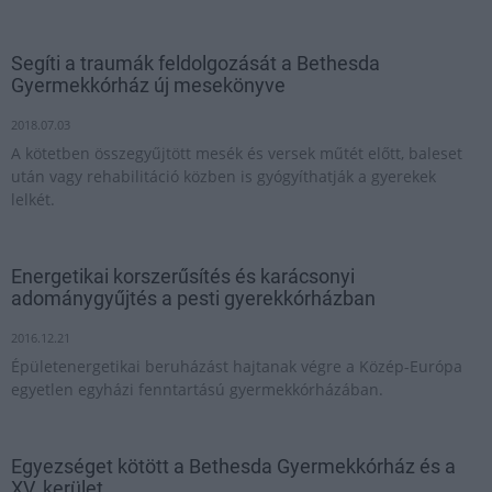
Segíti a traumák feldolgozását a Bethesda
Gyermekkórház új mesekönyve
2018.07.03
A kötetben összegyűjtött mesék és versek műtét előtt, baleset
után vagy rehabilitáció közben is gyógyíthatják a gyerekek
lelkét.
Energetikai korszerűsítés és karácsonyi
adománygyűjtés a pesti gyerekkórházban
2016.12.21
Épületenergetikai beruházást hajtanak végre a Közép-Európa
egyetlen egyházi fenntartású gyermekkórházában.
Egyezséget kötött a Bethesda Gyermekkórház és a
XV. kerület