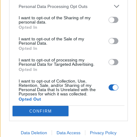
szabályzatot!
Personal Data Processing Opt Outs
FELIRATKOZÁS
I want to opt-out of the Sharing of my
personal data.
Opted In
I want to opt-out of the Sale of my
LEGFRISSEBB
Personal Data.
Opted In
Helyi
I want to opt-out of processing my
Amire többmillióan vártunk: szombattól
Personal Data for Targeted Advertising.
másodfokúra csökken a riasztás
Opted In
I want to opt-out of Collection, Use,
Retention, Sale, and/or Sharing of my
Personal Data that Is Unrelated with the
Purposes for which it was collected.
Pest megye
Opted Out
Fából épül Budakeszi új óvodája
CONFIRM
Országos
Data Deletion
Data Access
Privacy Policy