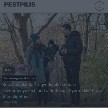
HELYI
Bethesda-gyermekkórház
Sétálj a dokiddal!: egyedülálló kórházi
kezdeményezést indít a Bethesda Gyermekkórház a
Városligetben
2024.11.25