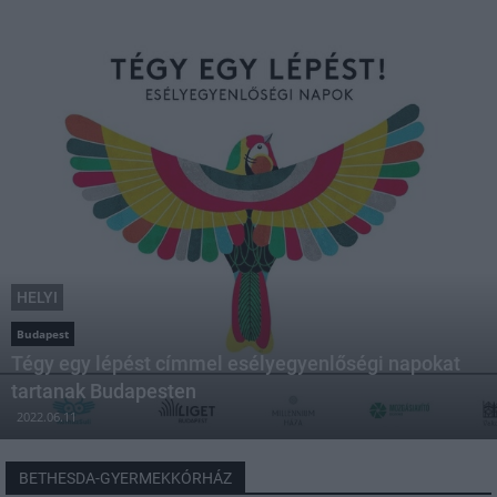
HELYI
Budapest
Tégy egy lépést címmel esélyegyenlőségi napokat
tartanak Budapesten
2022.06.11
BETHESDA-GYERMEKKÓRHÁZ