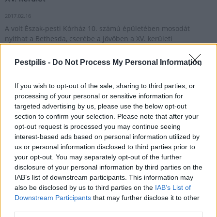
2017.02.16
A volt Észak-pesti Kórház 10. számú épületében mosodát
nyithat a Bethesda, cserébe a jövőben a XV. kerületi
gyermekeket is ellátja.
Pestpilis -
Do Not Process My Personal Information
1
If you wish to opt-out of the sale, sharing to third parties, or
processing of your personal or sensitive information for
targeted advertising by us, please use the below opt-out
section to confirm your selection. Please note that after your
HÍRLEVÉL
opt-out request is processed you may continue seeing
interest-based ads based on personal information utilized by
us or personal information disclosed to third parties prior to
Név
your opt-out. You may separately opt-out of the further
disclosure of your personal information by third parties on the
IAB’s list of downstream participants. This information may
E-mail cím
also be disclosed by us to third parties on the
IAB’s List of
Downstream Participants
that may further disclose it to other
third parties.
Feliratkozom a hírlevélre és elfogadom az
adatvédelmi