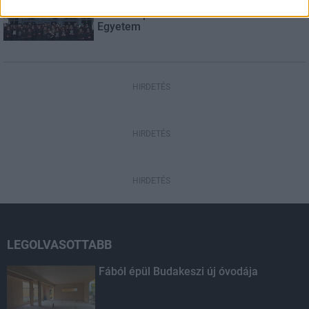
Kecskeméten is szakirányú
továbbképzésekkel erősít a Gál Ferenc
Egyetem
HIRDETÉS
HIRDETÉS
HIRDETÉS
LEGOLVASOTTABB
Fából épül Budakeszi új óvodája