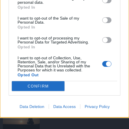
personal data.
Opted In
I want to opt-out of the Sale of my
HIRDETÉS
Personal Data.
Opted In
I want to opt-out of processing my
HIRDETÉS
Personal Data for Targeted Advertising.
Opted In
I want to opt-out of Collection, Use,
Retention, Sale, and/or Sharing of my
LEGOLVASOTTABB
Personal Data that Is Unrelated with the
Purposes for which it was collected.
Opted Out
Tizenöt hegedűkészítő-mester mutatja
be munkáját Budán
CONFIRM
Data Deletion
Data Access
Privacy Policy
Amire többmillióan vártunk: szombattól
másodfokúra csökken a riasztás