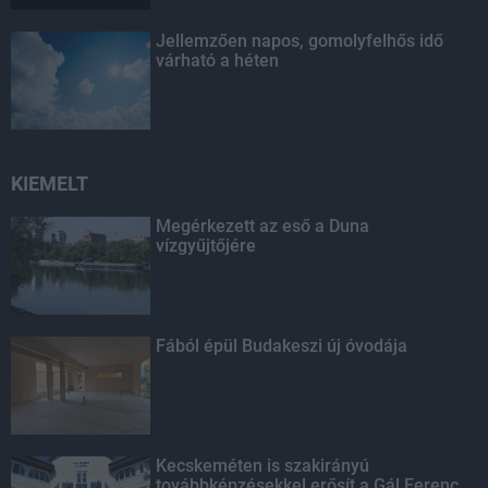
Jellemzően napos, gomolyfelhős idő
várható a héten
KIEMELT
Megérkezett az eső a Duna
vízgyűjtőjére
Fából épül Budakeszi új óvodája
Kecskeméten is szakirányú
továbbképzésekkel erősít a Gál Ferenc