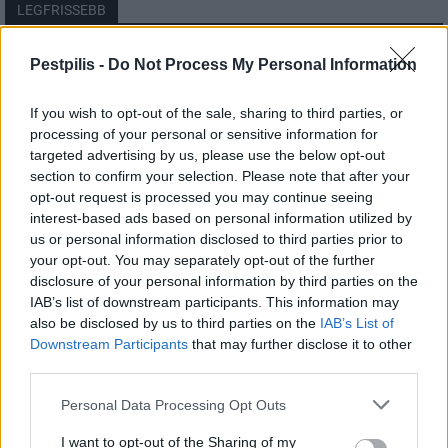
LEGFRISSEBB
Országos
Pestpilis -
Do Not Process My Personal Information
Megérkezett az eső a Duna vízgyűjtőjére
If you wish to opt-out of the sale, sharing to third parties, or
processing of your personal or sensitive information for
targeted advertising by us, please use the below opt-out
section to confirm your selection. Please note that after your
Helyi
opt-out request is processed you may continue seeing
Amire többmillióan vártunk: szombattól
másodfokúra csökken a riasztás
interest-based ads based on personal information utilized by
us or personal information disclosed to third parties prior to
your opt-out. You may separately opt-out of the further
disclosure of your personal information by third parties on the
Pest megye
IAB’s list of downstream participants. This information may
Fából épül Budakeszi új óvodája
also be disclosed by us to third parties on the
IAB’s List of
Downstream Participants
that may further disclose it to other
third parties.
Personal Data Processing Opt Outs
I want to opt-out of the Sharing of my
HIRDETÉS