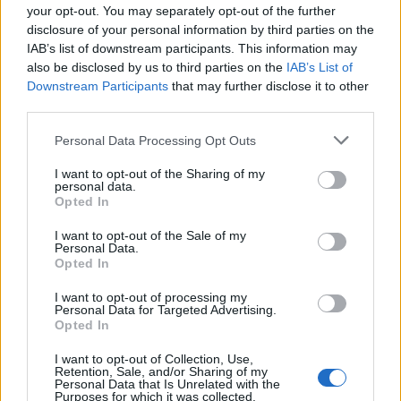
Országos
your opt-out. You may separately opt-out of the further
Megérkezett az eső a Duna vízgyűjtőjére
disclosure of your personal information by third parties on the
IAB’s list of downstream participants. This information may
also be disclosed by us to third parties on the
IAB’s List of
Downstream Participants
that may further disclose it to other
third parties.
Helyi
Amire többmillióan vártunk: szombattól
Personal Data Processing Opt Outs
másodfokúra csökken a riasztás
I want to opt-out of the Sharing of my
personal data.
Opted In
Pest megye
I want to opt-out of the Sale of my
Fából épül Budakeszi új óvodája
Personal Data.
Opted In
I want to opt-out of processing my
Personal Data for Targeted Advertising.
Opted In
HIRDETÉS
I want to opt-out of Collection, Use,
Retention, Sale, and/or Sharing of my
Personal Data that Is Unrelated with the
Purposes for which it was collected.