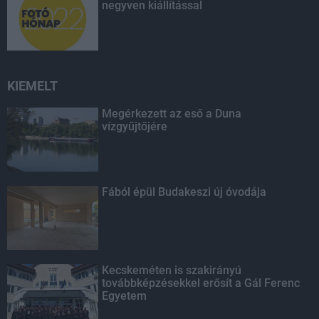
negyven kiállítással
KIEMELT
Megérkezett az eső a Duna
vízgyűjtőjére
Fából épül Budakeszi új óvodája
Kecskeméten is szakirányú
továbbképzésekkel erősít a Gál Ferenc
Egyetem