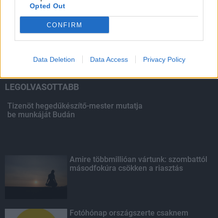
Opted Out
HIRDETÉS
CONFIRM
HIRDETÉS
Data Deletion
Data Access
Privacy Policy
LEGOLVASOTTABB
Tizenöt hegedűkészítő-mester mutatja
be munkáját Budán
Amire többmillióan vártunk: szombattól
másodfokúra csökken a riasztás
Fotóhónap országszerte csaknem