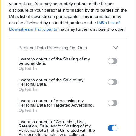
Országos
your opt-out. You may separately opt-out of the further
Megérkezett az eső a Duna vízgyűjtőjére
disclosure of your personal information by third parties on the
IAB’s list of downstream participants. This information may
also be disclosed by us to third parties on the
IAB’s List of
Downstream Participants
that may further disclose it to other
third parties.
Helyi
Amire többmillióan vártunk: szombattól
Personal Data Processing Opt Outs
másodfokúra csökken a riasztás
I want to opt-out of the Sharing of my
personal data.
Opted In
Pest megye
I want to opt-out of the Sale of my
Fából épül Budakeszi új óvodája
Personal Data.
Opted In
I want to opt-out of processing my
Personal Data for Targeted Advertising.
Opted In
HIRDETÉS
I want to opt-out of Collection, Use,
Retention, Sale, and/or Sharing of my
Personal Data that Is Unrelated with the
Purposes for which it was collected.