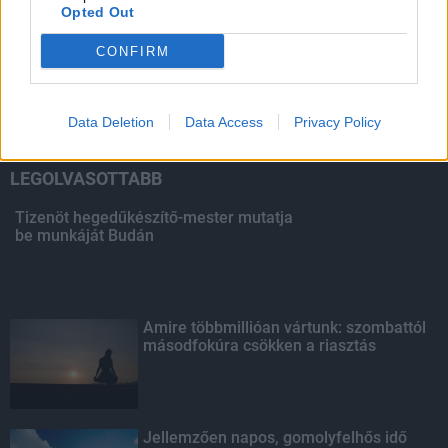
Opted Out
HIRDETÉS
CONFIRM
HIRDETÉS
Data Deletion
Data Access
Privacy Policy
LEGOLVASOTTABB
Tizenöt hegedűkészítő-mester mutatja
be munkáját Budán
Amire többmillióan vártunk: szombattól
másodfokúra csökken a riasztás
Jellemzően napos, gomolyfelhős idő