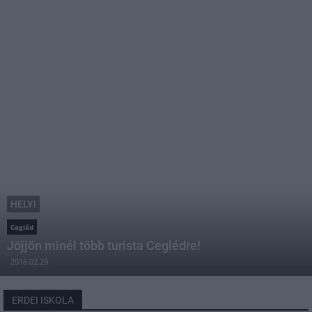
HELYI
Cegléd
Jöjjön minél több turista Ceglédre!
2016.02.29
ERDEI ISKOLA