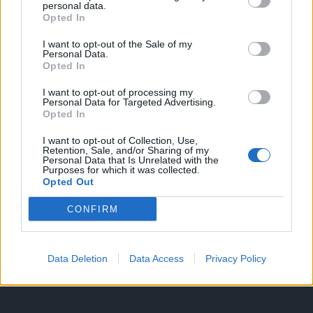
personal data.
Opted In
I want to opt-out of the Sale of my
HIRDETÉS
Personal Data.
Opted In
I want to opt-out of processing my
HIRDETÉS
Personal Data for Targeted Advertising.
Opted In
I want to opt-out of Collection, Use,
Retention, Sale, and/or Sharing of my
LEGOLVASOTTABB
Personal Data that Is Unrelated with the
Purposes for which it was collected.
Opted Out
Fából épül Budakeszi új óvodája
CONFIRM
Data Deletion
Data Access
Privacy Policy
Tizenöt hegedűkészítő-mester mutatja
be munkáját Budán