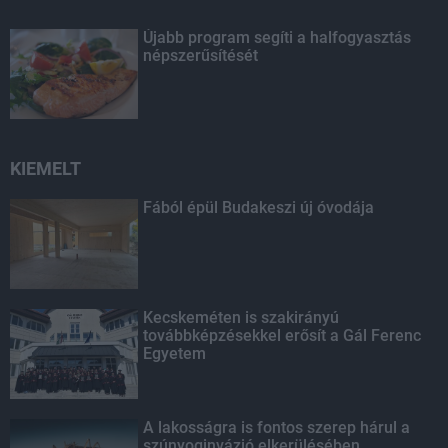
Újabb program segíti a halfogyasztás
népszerűsítését
KIEMELT
Fából épül Budakeszi új óvodája
Kecskeméten is szakirányú
továbbképzésekkel erősít a Gál Ferenc
Egyetem
A lakosságra is fontos szerep hárul a
szúnyoginvázió elkerülésében