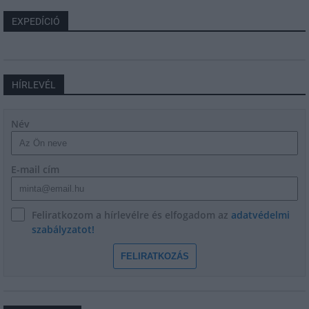
EXPEDÍCIÓ
HÍRLEVÉL
Név
E-mail cím
Feliratkozom a hírlevélre és elfogadom az
adatvédelmi
szabályzatot!
FELIRATKOZÁS