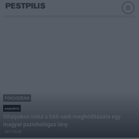
FÓKUSZBAN
expedíció
Sítalpakon indul a Déli-sark meghódítására egy
magyar pszichológus lány
2017.03.28