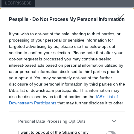
LEGFRISSEBB
Helyi
Pestpilis -
Do Not Process My Personal Information
Amire többmillióan vártunk: szombattól
másodfokúra csökken a riasztás
If you wish to opt-out of the sale, sharing to third parties, or
processing of your personal or sensitive information for
targeted advertising by us, please use the below opt-out
section to confirm your selection. Please note that after your
Pest megye
opt-out request is processed you may continue seeing
Fából épül Budakeszi új óvodája
interest-based ads based on personal information utilized by
us or personal information disclosed to third parties prior to
your opt-out. You may separately opt-out of the further
disclosure of your personal information by third parties on the
Országos
IAB’s list of downstream participants. This information may
Kecskeméten is szakirányú
also be disclosed by us to third parties on the
IAB’s List of
továbbképzésekkel erősít a Gál Ferenc
Downstream Participants
that may further disclose it to other
Egyetem
third parties.
Personal Data Processing Opt Outs
I want to opt-out of the Sharing of my
HIRDETÉS